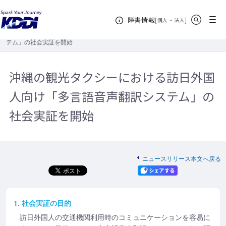
KDDIホーム
企業情報
ニュースリリース
2017年
沖縄の観
サイト内検索
メニュー
障害情報
光タクシーにおける訪日外国人向け「多言語音声翻訳システム」の社会実証を
[
・
新規ウィンドウ
]
個人
法人
開始
沖縄の観光タクシーにおける訪日外国人向け「多言語音声翻訳シス
テム」の社会実証を開始
沖縄の観光タクシーにおける訪日外国
人向け「多言語音声翻訳システム」の
社会実証を開始
ニュースリリース本文へ戻る
1. 社会実証の目的
訪日外国人の交通機関利用時のコミュニケーションを容易に