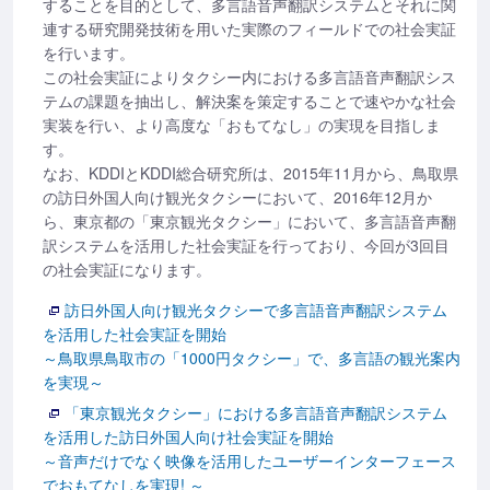
することを目的として、多言語音声翻訳システムとそれに関
連する研究開発技術を用いた実際のフィールドでの社会実証
を行います。
この社会実証によりタクシー内における多言語音声翻訳シス
テムの課題を抽出し、解決案を策定することで速やかな社会
実装を行い、より高度な「おもてなし」の実現を目指しま
す。
なお、KDDIとKDDI総合研究所は、2015年11月から、鳥取県
の訪日外国人向け観光タクシーにおいて、2016年12月か
ら、東京都の「東京観光タクシー」において、多言語音声翻
訳システムを活用した社会実証を行っており、今回が3回目
の社会実証になります。
訪日外国人向け観光タクシーで多言語音声翻訳システム
を活用した社会実証を開始
～鳥取県鳥取市の「1000円タクシー」で、多言語の観光案内
を実現～
「東京観光タクシー」における多言語音声翻訳システム
を活用した訪日外国人向け社会実証を開始
～音声だけでなく映像を活用したユーザーインターフェース
でおもてなしを実現! ～