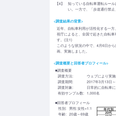
【4】
知っている自転車運転ルール
い。一方で、「歩道通行禁止
<調査結果の背景>
近年、自転車利用が活性化する一方
視庁によると、全国で起きた自転車
す。(注1)
このような状況の中で、4月6日か
画、実施しました。
<調査概要と回答者プロフィール>
■調査概要
調査方法:
ウェブにより実施
調査期間:
2017年3月13日～
調査対象:
日常的に自転車に乗
有効サンプル数:
1,000名
■回答者プロフィール
性別:
男性:女性=1:1
年齢:
20歳～69歳