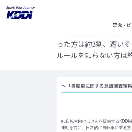
KDDIホーム
企業情報
ニュースリリ
割「歩道通行禁止」ルールを知らない方は約3
理念・ビ
<<春の交通安全運動が4
った方は約3割、遭いそ
ルールを知らない方は約
～「自転車に関する意識調査結
au自転車向けほけんを提供するKDDI株
運動を前に、日常的に自転車に乗る方