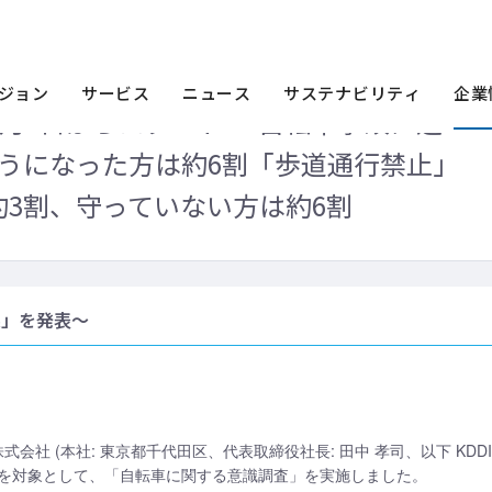
ース一覧
2017年
<<春の交通安全運動が4月6日からスタート>> 自転車
割、守っていない方は約6割
ジョン
サービス
ニュース
サステナビリティ
企業
月6日からスタート>> 自転車事故に遭
うになった方は約6割「歩道通行禁止」
3割、守っていない方は約6割
果」を発表～
式会社 (本社: 東京都千代田区、代表取締役社長: 田中 孝司、以下 KDD
を対象として、「自転車に関する意識調査」を実施しました。