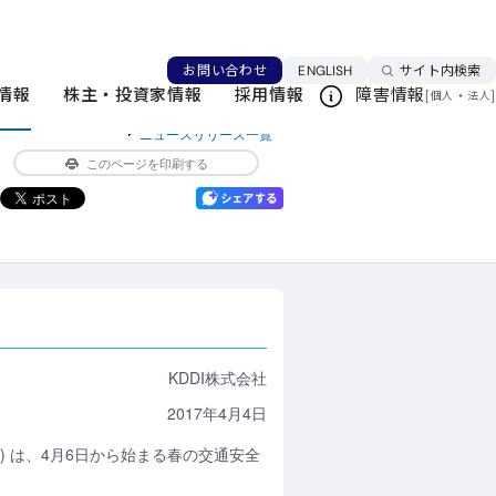
事故に遭った方は約3割、遭いそうになった方は約6
言語を切り替える
お問い合わせ
ENGLISH
サイト内検索
情報
株主・投資家情報
採用情報
障害情報
[
・
]
個人
法人
ニュースリリース一覧
このページを印刷する
KDDI株式会社
2017年4月4日
I) は、4月6日から始まる春の交通安全