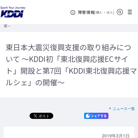
KDDIホーム
企業情報
サステナビリティ
サステナビリティニュ
サイト内検索
メニュー
障害情報
ース
2019年
東日本大震災復興支援の取り組みについて ～KDDI初
[
・
新規ウィンドウ
]
個人
法人
「東北復興応援ECサイト」開設と第7回「KDDI東北復興応援マルシェ」の開
催～
東日本大震災復興支援の取り組みにつ
いて ～KDDI初「東北復興応援ECサイ
ト」開設と第7回「KDDI東北復興応援マ
ルシェ」の開催～
ニュース一覧
2019年3月1日