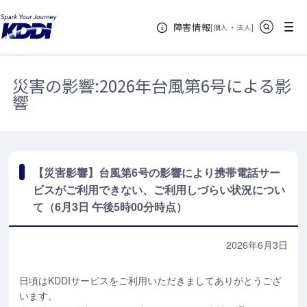
KDDIホーム
お知らせ一覧
【災害影響】台風第6号の影響により携帯
サイト内検索
メニュー
障害情報
電話サービスがご利用できない、ご利用しづらい状況について（6月3日 午後5
[
・
新規ウィンドウ
]
個人
法人
時00分時点）
災害の影響:
2026年台風第6号による影
響
【災害影響】台風第6号の影響により携帯電話サー
ビスがご利用できない、ご利用しづらい状況につい
て（6月3日 午後5時00分時点）
2026年6月3日
日頃はKDDIサービスをご利用いただきましてありがとうござ
います。