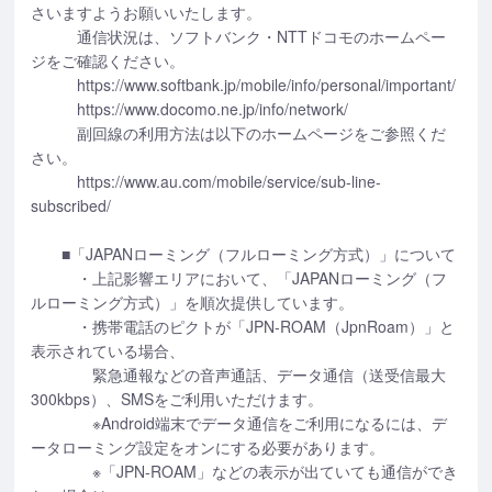
さいますようお願いいたします。
通信状況は、ソフトバンク・NTTドコモのホームペー
ジをご確認ください。
https://www.softbank.jp/mobile/info/personal/important/
https://www.docomo.ne.jp/info/network/
副回線の利用方法は以下のホームページをご参照くだ
さい。
https://www.au.com/mobile/service/sub-line-
subscribed/
■「JAPANローミング（フルローミング方式）」について
・上記影響エリアにおいて、「JAPANローミング（フ
ルローミング方式）」を順次提供しています。
・携帯電話のピクトが「JPN-ROAM（JpnRoam）」と
表示されている場合、
緊急通報などの音声通話、データ通信（送受信最大
300kbps）、SMSをご利用いただけます。
※Android端末でデータ通信をご利用になるには、デ
ータローミング設定をオンにする必要があります。
※「JPN-ROAM」などの表示が出ていても通信ができ