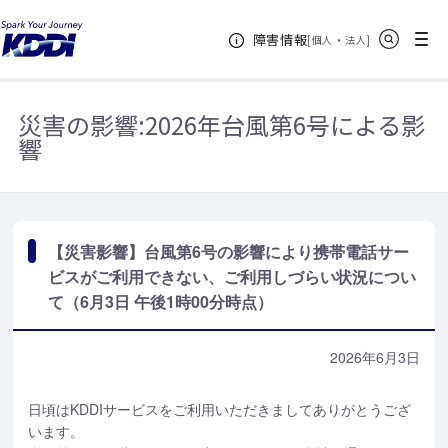
KDDIホーム
お知らせ一覧
【災害影響】台風第6号の影響により携帯
サイト内検索
メニュー
障害情報
電話サービスがご利用できない、ご利用しづらい状況について（6月3日 午後1
[
・
新規ウィンドウ
]
個人
法人
時00分時点）
災害の影響:
2026年台風第6号による影
響
【災害影響】台風第6号の影響により携帯電話サー
ビスがご利用できない、ご利用しづらい状況につい
て（6月3日 午後1時00分時点）
2026年6月3日
日頃はKDDIサービスをご利用いただきましてありがとうござ
います。