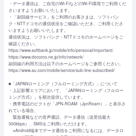
・データ通信は、ご自宅のWi-FiなどのWi-Fi環境でご利用くだ
さいますようお願いいたします。
・「副回線サービス」をご利用のお客さまは、ソフトバン
ク・NTTドコモの通信状況をご確認いただき、ご利用くださ
いますようお願いいたします。
通信状況は、ソフトバンク・NTTドコモのホームページをご
確認ください。
https://www.softbank.jp/mobile/info/personal/important/
https://www.docomo.ne.jp/info/network/
副回線の利用方法は以下のホームページをご参照ください。
https://www.au.com/mobile/service/sub-line-subscribed/
■「JAPANローミング（フルローミング方式）」について
・上記影響エリアにおいて、「JAPANローミング（フルロー
ミング方式）」を順次提供しています。
・携帯電話のピクトが「JPN-ROAM（JpnRoam）」と表示さ
れている場合、
緊急通報などの音声通話、データ通信（送受信最大
300kbps）、SMSをご利用いただけます。
※Android端末でデータ通信をご利用になるには、データロ