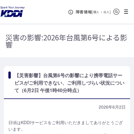
KDDIホーム
お知らせ一覧
【災害影響】台風第6号の影響により携帯
サイト内検索
メニュー
障害情報
電話サービスがご利用できない、ご利用しづらい状況について（6月2日 午後1
[
・
新規ウィンドウ
]
個人
法人
時40分時点）
災害の影響:
2026年台風第6号による影
響
【災害影響】台風第6号の影響により携帯電話サー
ビスがご利用できない、ご利用しづらい状況につい
て（6月2日 午後1時40分時点）
2026年6月2日
日頃はKDDIサービスをご利用いただきましてありがとうござ
います。