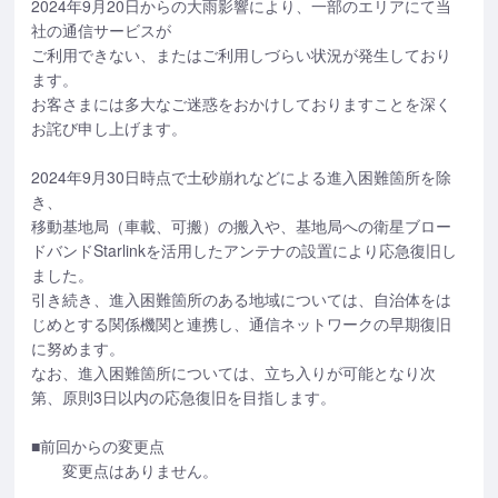
2024年9月20日からの大雨影響により、一部のエリアにて当
社の通信サービスが
ご利用できない、またはご利用しづらい状況が発生しており
ます。
お客さまには多大なご迷惑をおかけしておりますことを深く
お詫び申し上げます。
2024年9月30日時点で土砂崩れなどによる進入困難箇所を除
き、
移動基地局（車載、可搬）の搬入や、基地局への衛星ブロー
ドバンドStarlinkを活用したアンテナの設置により応急復旧し
ました。
引き続き、進入困難箇所のある地域については、自治体をは
じめとする関係機関と連携し、通信ネットワークの早期復旧
に努めます。
なお、進入困難箇所については、立ち入りが可能となり次
第、原則3日以内の応急復旧を目指します。
■前回からの変更点
変更点はありません。