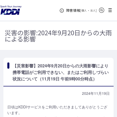
KDDIホーム
お知らせ一覧
【災害影響】2024年9月20日からの大雨
サイト内検索
メニュー
障害情報
影響により携帯電話がご利用できない、またはご利用しづらい状況について
[
・
新規ウィンドウ
]
個人
法人
（11月19日 午前9時00分時点）
災害の影響:
2024年9月20日からの大雨
による影響
【災害影響】2024年9月20日からの大雨影響により
携帯電話がご利用できない、またはご利用しづらい
状況について（11月19日 午前9時00分時点）
2024年11月19日
日頃はKDDIサービスをご利用いただきましてありがとうござ
います。