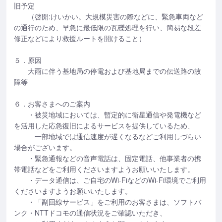
旧予定
（啓開:けいかい。大規模災害の際などに、緊急車両など
の通行のため、早急に最低限の瓦礫処理を行い、簡易な段差
修正などにより救援ルートを開けること）
５．原因
大雨に伴う基地局の停電および基地局までの伝送路の故
障等
６．お客さまへのご案内
・被災地域においては、暫定的に衛星通信や発電機など
を活用した応急復旧によるサービスを提供しているため、
一部地域では通信速度が遅くなるなどご利用しづらい
場合がございます。
・緊急通報などの音声電話は、固定電話、他事業者の携
帯電話などをご利用くださいますようお願いいたします。
・データ通信は、ご自宅のWi-FiなどのWi-Fi環境でご利用
くださいますようお願いいたします。
・「副回線サービス」をご利用のお客さまは、ソフトバ
ンク・NTTドコモの通信状況をご確認いただき、