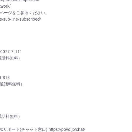
work/
ージをご参照ください。
sub-line-subscribed/
7-7-111
/通話料無料）
818
休/通話料無料）
/通話料無料）
(チャット窓口) https://povo.jp/chat/