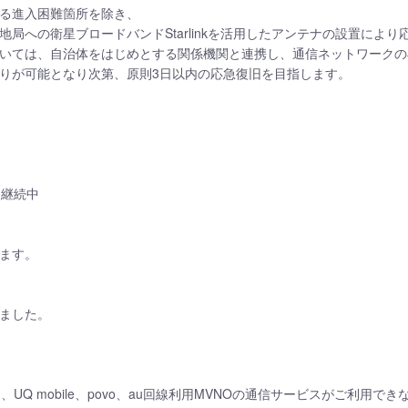
による進入困難箇所を除き、
局への衛星ブロードバンドStarlinkを活用したアンテナの設置により
いては、自治体をはじめとする関係機関と連携し、通信ネットワークの
りが可能となり次第、原則3日以内の応急復旧を目指します。
ら継続中
ます。
ました。
 mobile、povo、au回線利用MVNOの通信サービスがご利用でき