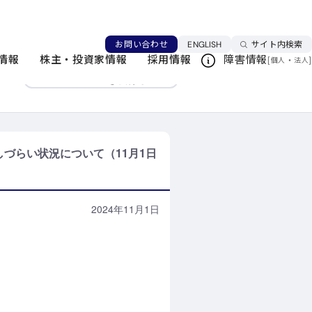
づらい状況について（11月1日 午前9時00分
言語を切り替える
お問い合わせ
ENGLISH
サイト内検索
情報
株主・投資家情報
採用情報
障害情報
お知らせ一覧
[
・
]
個人
法人
このページを印刷する
しづらい状況について（11月1日
2024年11月1日