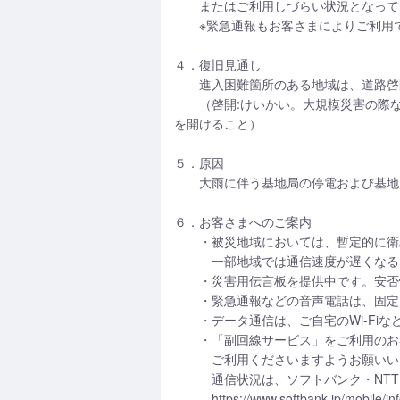
またはご利用しづらい状況となって
※緊急通報もお客さまによりご利用で
４．復旧見通し
進入困難箇所のある地域は、道路啓開
（啓開:けいかい。大規模災害の際な
を開けること）
５．原因
大雨に伴う基地局の停電および基地
６．お客さまへのご案内
・被災地域においては、暫定的に衛星
一部地域では通信速度が遅くなるな
・災害用伝言板を提供中です。安否情
・緊急通報などの音声電話は、固定電
・データ通信は、ご自宅のWi-Fiなど
・「副回線サービス」をご利用のお客
ご利用くださいますようお願いい
通信状況は、ソフトバンク・NTTド
https://www.softbank.jp/mobile/info