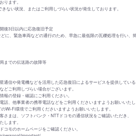
おります。
きない状況、またはご利用しづらい状況が発生しております。
後3日以内に応急復旧予定
どに、緊急車両などの通行のため、早急に最低限の瓦礫処理を行い、簡
局までの伝送路の故障等
通信や発電機などを活用した応急復旧によるサービスを提供している
どご利用しづらい場合がございます。
報の登録・確認にご利用ください。
話、他事業者の携帯電話などをご利用くださいますようお願いいたし
のWi-Fi環境でご利用くださいますようお願いいたします。
さまは、ソフトバンク・NTTドコモの通信状況をご確認いただき、
たします。
コモのホームページをご確認ください。
/personal/important/