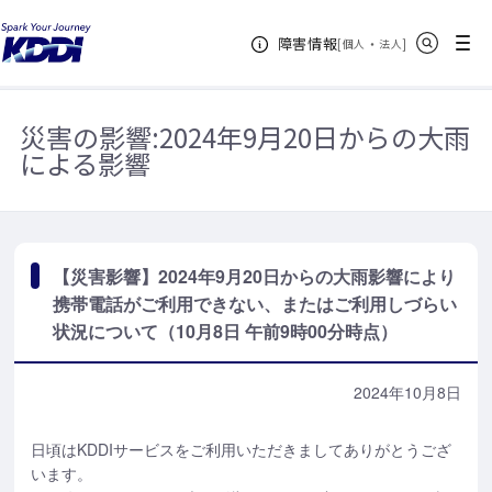
KDDIホーム
お知らせ一覧
【災害影響】2024年9月20日からの大雨
サイト内検索
メニュー
障害情報
影響により携帯電話がご利用できない、またはご利用しづらい状況について
[
・
新規ウィンドウ
]
個人
法人
（10月8日 午前9時00分時点）
災害の影響:
2024年9月20日からの大雨
による影響
【災害影響】2024年9月20日からの大雨影響により
携帯電話がご利用できない、またはご利用しづらい
状況について（10月8日 午前9時00分時点）
2024年10月8日
日頃はKDDIサービスをご利用いただきましてありがとうござ
います。