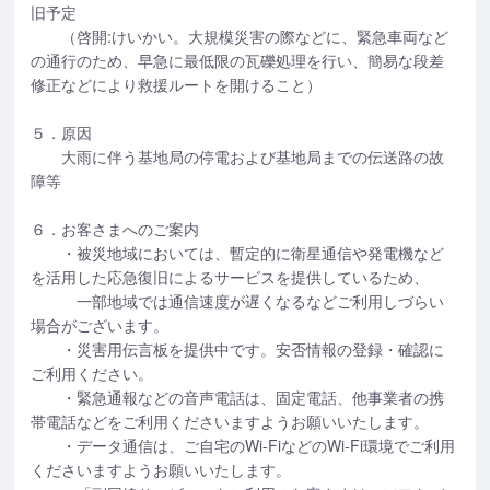
旧予定
（啓開:けいかい。大規模災害の際などに、緊急車両など
の通行のため、早急に最低限の瓦礫処理を行い、簡易な段差
修正などにより救援ルートを開けること）
５．原因
大雨に伴う基地局の停電および基地局までの伝送路の故
障等
６．お客さまへのご案内
・被災地域においては、暫定的に衛星通信や発電機など
を活用した応急復旧によるサービスを提供しているため、
一部地域では通信速度が遅くなるなどご利用しづらい
場合がございます。
・災害用伝言板を提供中です。安否情報の登録・確認に
ご利用ください。
・緊急通報などの音声電話は、固定電話、他事業者の携
帯電話などをご利用くださいますようお願いいたします。
・データ通信は、ご自宅のWi-FiなどのWi-Fi環境でご利用
くださいますようお願いいたします。