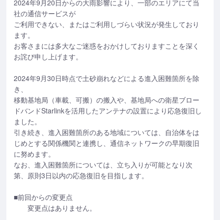
2024年9月20日からの大雨影響により、一部のエリアにて当
社の通信サービスが
ご利用できない、またはご利用しづらい状況が発生しており
ます。
お客さまには多大なご迷惑をおかけしておりますことを深く
お詫び申し上げます。
2024年9月30日時点で土砂崩れなどによる進入困難箇所を除
き、
移動基地局（車載、可搬）の搬入や、基地局への衛星ブロー
ドバンドStarlinkを活用したアンテナの設置により応急復旧し
ました。
引き続き、進入困難箇所のある地域については、自治体をは
じめとする関係機関と連携し、通信ネットワークの早期復旧
に努めます。
なお、進入困難箇所については、立ち入りが可能となり次
第、原則3日以内の応急復旧を目指します。
■前回からの変更点
変更点はありません。