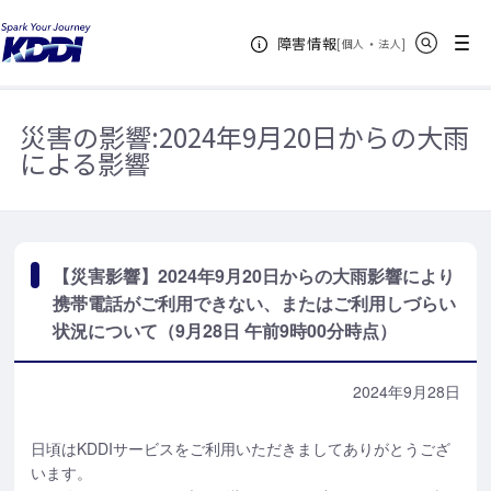
KDDIホーム
お知らせ一覧
【災害影響】2024年9月20日からの大雨
サイト内検索
メニュー
障害情報
影響により携帯電話がご利用できない、またはご利用しづらい状況について
[
・
新規ウィンドウ
]
個人
法人
（9月28日 午前9時00分時点）
災害の影響:
2024年9月20日からの大雨
による影響
【災害影響】2024年9月20日からの大雨影響により
携帯電話がご利用できない、またはご利用しづらい
状況について（9月28日 午前9時00分時点）
2024年9月28日
日頃はKDDIサービスをご利用いただきましてありがとうござ
います。