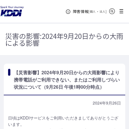
KDDIホーム
お知らせ一覧
【災害影響】2024年9月20日からの大雨
サイト内検索
メニュー
障害情報
影響により携帯電話がご利用できない、またはご利用しづらい状況について
[
・
新規ウィンドウ
]
個人
法人
（9月26日 午後1時00分時点）
災害の影響:
2024年9月20日からの大雨
による影響
【災害影響】2024年9月20日からの大雨影響により
携帯電話がご利用できない、またはご利用しづらい
状況について（9月26日 午後1時00分時点）
2024年9月26日
日頃はKDDIサービスをご利用いただきましてありがとうござ
います。