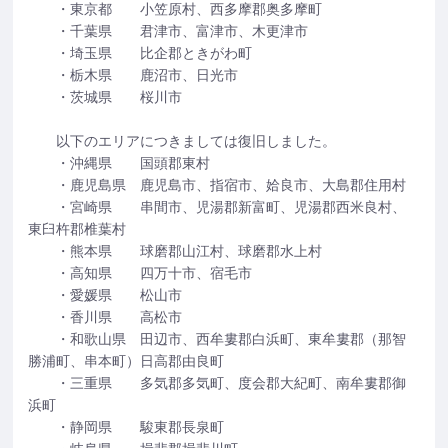
・東京都 小笠原村、西多摩郡奥多摩町
・千葉県 君津市、富津市、木更津市
・埼玉県 比企郡ときがわ町
・栃木県 鹿沼市、日光市
・茨城県 桜川市
以下のエリアにつきましては復旧しました。
・沖縄県 国頭郡東村
・鹿児島県 鹿児島市、指宿市、姶良市、大島郡住用村
・宮崎県 串間市、児湯郡新富町、児湯郡西米良村、
東臼杵郡椎葉村
・熊本県 球磨郡山江村、球磨郡水上村
・高知県 四万十市、宿毛市
・愛媛県 松山市
・香川県 高松市
・和歌山県 田辺市、西牟婁郡白浜町、東牟婁郡（那智
勝浦町、串本町）日高郡由良町
・三重県 多気郡多気町、度会郡大紀町、南牟婁郡御
浜町
・静岡県 駿東郡長泉町