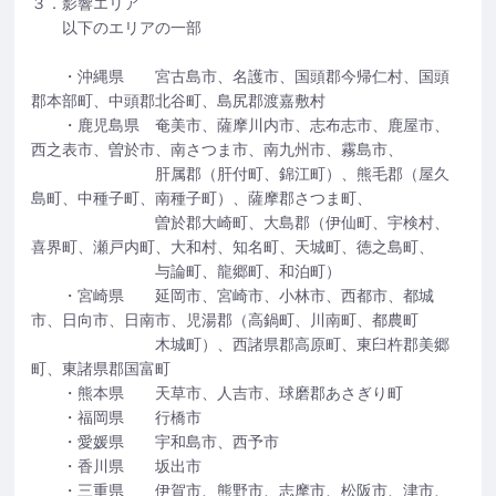
３．影響エリア
以下のエリアの一部
・沖縄県 宮古島市、名護市、国頭郡今帰仁村、国頭
郡本部町、中頭郡北谷町、島尻郡渡嘉敷村
・鹿児島県 奄美市、薩摩川内市、志布志市、鹿屋市、
西之表市、曽於市、南さつま市、南九州市、霧島市、
肝属郡（肝付町、錦江町）、熊毛郡（屋久
島町、中種子町、南種子町）、薩摩郡さつま町、
曽於郡大崎町、大島郡（伊仙町、宇検村、
喜界町、瀬戸内町、大和村、知名町、天城町、徳之島町、
与論町、龍郷町、和泊町）
・宮崎県 延岡市、宮崎市、小林市、西都市、都城
市、日向市、日南市、児湯郡（高鍋町、川南町、都農町
木城町）、西諸県郡高原町、東臼杵郡美郷
町、東諸県郡国富町
・熊本県 天草市、人吉市、球磨郡あさぎり町
・福岡県 行橋市
・愛媛県 宇和島市、西予市
・香川県 坂出市
・三重県 伊賀市、熊野市、志摩市、松阪市、津市、