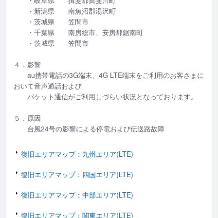
・岐阜県 揖斐郡揖斐川町
・新潟県 南魚沼郡湯沢町
・茨城県 笠間市
・千葉県 南房総市、安房郡鋸南町
・茨城県 笠間市
４．影響
au携帯電話の3G端末、4G LTE端末をご利用のお客さまに
おいて音声通話および
パケット通信がご利用しづらい状況となっております。
５．原因
台風24号の影響による停電および伝送路故障
復旧エリアマップ：九州エリア(LTE)
復旧エリアマップ：四国エリア(LTE)
復旧エリアマップ：中部エリア(LTE)
復旧エリアマップ：関東エリア(LTE)