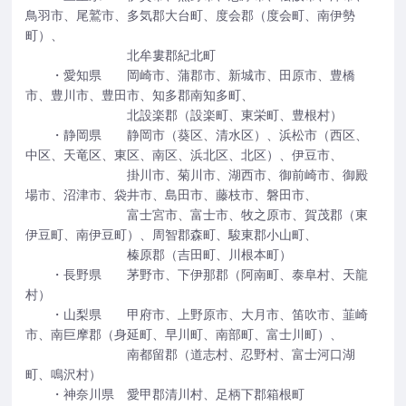
鳥羽市、尾鷲市、多気郡大台町、度会郡（度会町、南伊勢
町）、
北牟婁郡紀北町
・愛知県 岡崎市、蒲郡市、新城市、田原市、豊橋
市、豊川市、豊田市、知多郡南知多町、
北設楽郡（設楽町、東栄町、豊根村）
・静岡県 静岡市（葵区、清水区）、浜松市（西区、
中区、天竜区、東区、南区、浜北区、北区）、伊豆市、
掛川市、菊川市、湖西市、御前崎市、御殿
場市、沼津市、袋井市、島田市、藤枝市、磐田市、
富士宮市、富士市、牧之原市、賀茂郡（東
伊豆町、南伊豆町）、周智郡森町、駿東郡小山町、
榛原郡（吉田町、川根本町）
・長野県 茅野市、下伊那郡（阿南町、泰阜村、天龍
村）
・山梨県 甲府市、上野原市、大月市、笛吹市、韮崎
市、南巨摩郡（身延町、早川町、南部町、富士川町）、
南都留郡（道志村、忍野村、富士河口湖
町、鳴沢村）
・神奈川県 愛甲郡清川村、足柄下郡箱根町