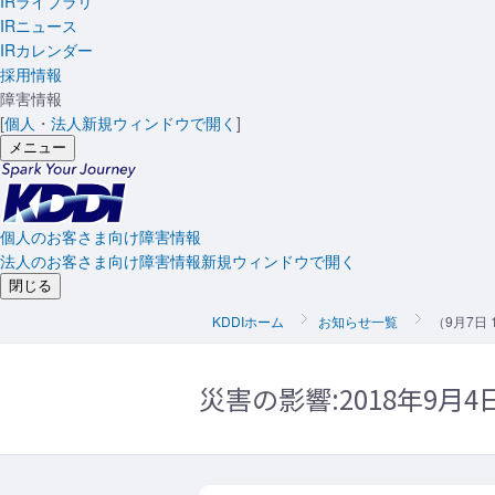
IRライブラリ
IRニュース
IRカレンダー
採用情報
障害情報
[
個人
・
法人
新規ウィンドウで開く
]
メニュー
個人のお客さま向け障害情報
法人のお客さま向け障害情報
新規ウィンドウで開く
閉じる
KDDIホーム
お知らせ一覧
（9月7日
災害の影響:
2018年9月