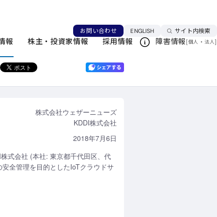
全を管理するIoTクラウドサービスを開始
言語を切り替える
お問い合わせ
ENGLISH
サイト内検索
ニュースリリース一覧
情報
株主・投資家情報
採用情報
障害情報
[
・
]
個人
法人
このページを印刷する
株式会社ウェザーニューズ
KDDI株式会社
2018年7月6日
I株式会社 (本社: 東京都千代田区、代
員の安全管理を目的としたIoTクラウドサ