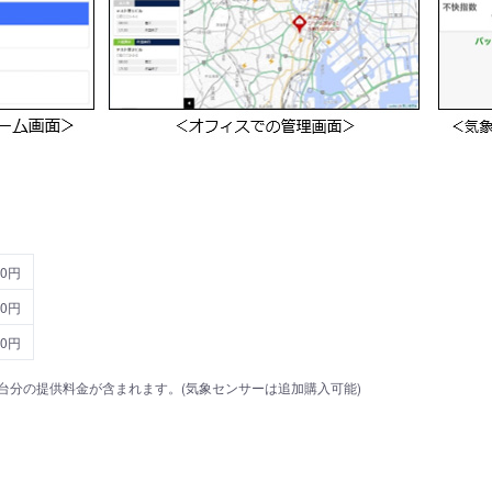
00円
00円
00円
台分の提供料金が含まれます。(気象センサーは追加購入可能)
。