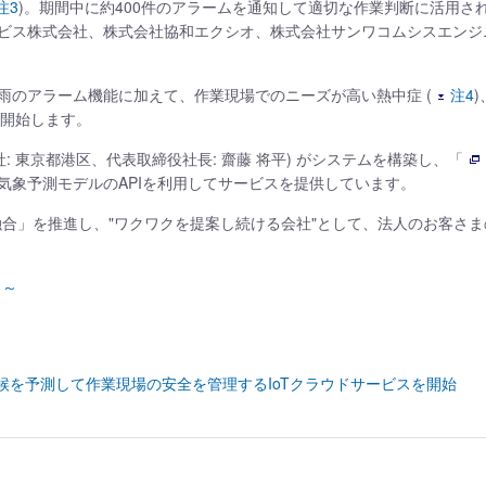
注3
)。期間中に約400件のアラームを通知して適切な作業判断に活用さ
ビス株式会社、株式会社協和エクシオ、株式会社サンワコムシスエンジ
雨のアラーム機能に加えて、作業現場でのニーズが高い熱中症 (
注4
を開始します。
: 東京都港区、代表取締役社長: 齋藤 将平) がシステムを構築し、「
気象予測モデルのAPIを利用してサービスを提供しています。
の融合」を推進し、"ワクワクを提案し続ける会社"として、法人のお客さ
り～
、天候を予測して作業現場の安全を管理するIoTクラウドサービスを開始