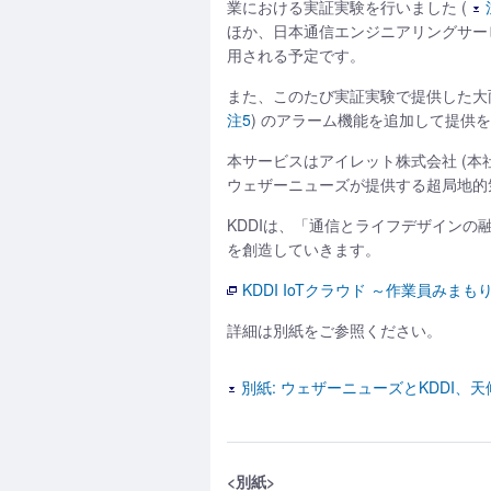
業における実証実験を行いました (
ほか、日本通信エンジニアリングサー
用される予定です。
また、このたび実証実験で提供した大
注5
) のアラーム機能を追加して提供
本サービスはアイレット株式会社 (本社
ウェザーニューズが提供する超局地的
KDDIは、「通信とライフデザイン
を創造していきます。
KDDI IoTクラウド ～作業員みまも
詳細は別紙をご参照ください。
別紙: ウェザーニューズとKDDI
<別紙>