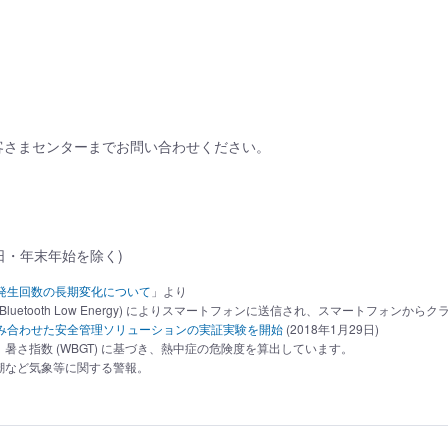
お客さまセンターまでお問い合わせください。
・祝日・年末年始を除く)
発生回数の長期変化について
」より
luetooth Low Energy) によりスマートフォンに送信され、スマートフォンか
み合わせた安全管理ソリューションの実証実験を開始
(2018年1月29日)
さ指数 (WBGT) に基づき、熱中症の危険度を算出しています。
潮など気象等に関する警報。