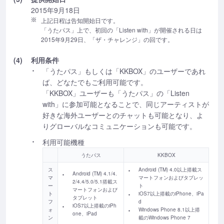
2015年9月18日
上記日程は告知開始日です。
「うたパス」上で、初回の「Listen with」が開催される日は
2015年9月29日、「ザ・チャレンジ」の回です。
(4)
利用条件
「うたパス」もしくは「KKBOX」のユーザーであれ
ば、どなたでもご利用可能です。
「KKBOX」ユーザーも「うたパス」の「Listen
with」に参加可能となることで、同じアーティストが
好きな海外ユーザーとのチャットも可能となり、よ
りグローバルなコミュニケーションも可能です。
利用可能機種
うたパス
KKBOX
ス
Android (TM) 4.0以上搭載ス
Android (TM) 4.1/4.
マ
マートフォンおよびタブレッ
2/4.4/5.0/5.1搭載ス
ー
ト
マートフォンおよび
ト
iOS7以上搭載のiPhone、iPa
タブレット
フ
d
iOS7以上搭載のiPh
ォ
Windows Phone 8.1以上搭
one、iPad
ン
載のWindows Phone 7