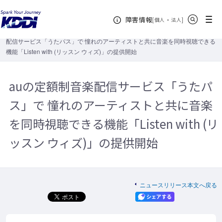
KDDIホーム
企業情報
ニュースリリース
2015年
auの定額
サイト内検索
メニュー
障害情報
制音楽配信サービス「うたパス」で憧れのアーティストと共に音楽を同時視聴
[
・
新規ウィンドウ
]
個人
法人
できる機能「Listen with (リッスン ウィズ)」の提供開始
auの定額制音楽
配信サービス「うたパス」で 憧れのアーティストと共に音楽を同時視聴できる
機能「Listen with (リッスン ウィズ)」の提供開始
auの定額制音楽配信サービス「うたパ
ス」で 憧れのアーティストと共に音楽
を同時視聴できる機能「Listen with (リ
ッスン ウィズ)」の提供開始
ニュースリリース本文へ戻る