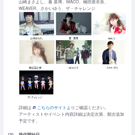
山崎まさよし、秦 基博、MACO、楠田亜衣奈、
WEAVER、さかいゆう、ザ・チャレンジ
詳細は
こちらのサイト
よりご確認ください。
アーティストやイベント内容詳細は決定次第、順次追加
予定です。
(3)
提供開始日