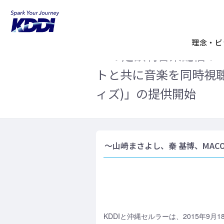
KDDIホーム
企業情報
ニュースリリ
「Listen with (リッスン ウィズ)」の提供開始
理念・ビ
auの定額制音楽配信サ
トと共に音楽を同時視聴でき
ィズ)」の提供開始
～山崎まさよし、秦 基博、MACO
KDDIと沖縄セルラーは、2015年9月1