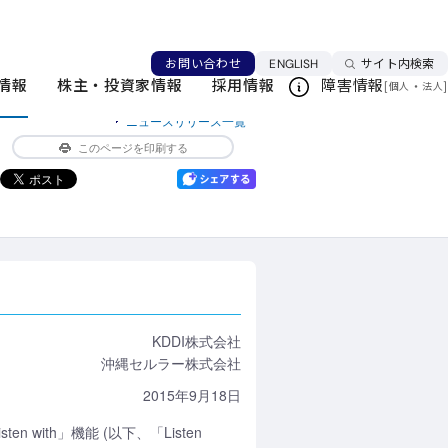
ティストと共に音楽を同時視聴できる機能
言語を切り替える
お問い合わせ
ENGLISH
サイト内検索
情報
株主・投資家情報
採用情報
障害情報
[
・
]
個人
法人
ニュースリリース一覧
このページを印刷する
KDDI株式会社
沖縄セルラー株式会社
2015年9月18日
with」機能 (以下、「Listen