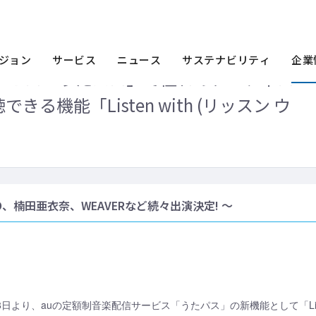
ース一覧
2015年
auの定額制音楽配信サービス「うたパス」で憧れのアー
ジョン
サービス
ニュース
サステナビリティ
企業
ービス「うたパス」で憧れのアーティス
る機能「Listen with (リッスン ウ
、楠田亜衣奈、WEAVERなど続々出演決定! ～
8日より、auの定額制音楽配信サービス「うたパス」の新機能として「Listen 