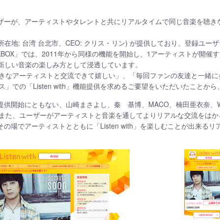
パス」ユーザーが、アーティストやタレントと共にリアルタイムで同じ音楽を
 (所在地: 台湾 台北市、CEO: クリス・リン) が提供しており、登録ユーザ
OX」では、2011年から同様の機能を開始し、1アーティストが開催する「Li
ど、新しい音楽の楽しみ方として浸透しています。
きなアーティストと交流できて嬉しい」、「毎回ファンの友達と一緒に
」での「Listen with」機能提供を求めるご要望をいただいたこと
h」機能提供開始にともない、山崎まさよし、秦 基博、MACO、楠田亜衣奈
また、ユーザーがアーティストと音楽を通してよりリアルな交流をはか
待し、その場でアーティストとともに「Listen with」を楽しむことが出