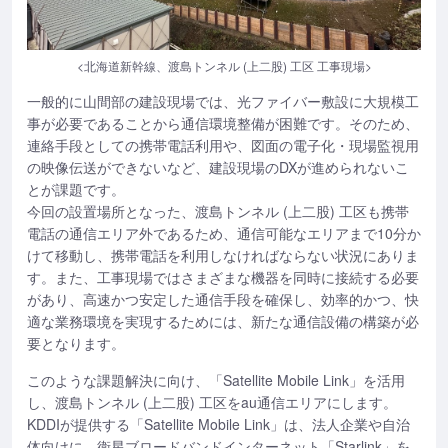
<北海道新幹線、渡島トンネル (上二股) 工区 工事現場>
一般的に山間部の建設現場では、光ファイバー敷設に大規模工
事が必要であることから通信環境整備が困難です。そのため、
連絡手段としての携帯電話利用や、図面の電子化・現場監視用
の映像伝送ができないなど、建設現場のDXが進められないこ
とが課題です。
今回の設置場所となった、渡島トンネル (上二股) 工区も携帯
電話の通信エリア外であるため、通信可能なエリアまで10分か
けて移動し、携帯電話を利用しなければならない状況にありま
す。また、工事現場ではさまざまな機器を同時に接続する必要
があり、高速かつ安定した通信手段を確保し、効率的かつ、快
適な業務環境を実現するためには、新たな通信設備の構築が必
要となります。
このような課題解決に向け、「Satellite Mobile Link」を活用
し、渡島トンネル (上二股) 工区をau通信エリアにします。
KDDIが提供する「Satellite Mobile Link」は、法人企業や自治
体向けに、衛星ブロードバンドインターネット「Starlink」を