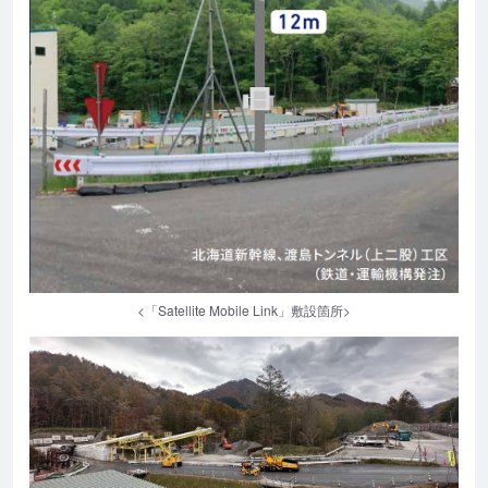
<「Satellite Mobile Link」敷設箇所>