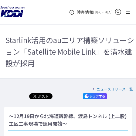
KDDIホーム
企業情報
ニュースリリース一覧
2022年
サイト内検索
メニュー
障害情報
Starlink活用のauエリア構築ソリューション「Satellite Mobile Link」を清水
[
・
新規ウィンドウ
]
個人
法人
建設が採用
Starlink活用のauエリア構築ソリューシ
ョン「Satellite Mobile Link」を清水建
設が採用
ニュースリリース一覧
～12月19日から北海道新幹線、渡島トンネル (上二股)
工区工事現場で運用開始～