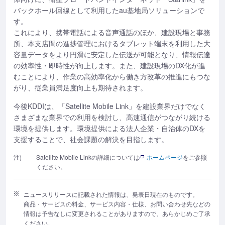
バックホール回線として利用したau基地局ソリューションで
す。
これにより、携帯電話による音声通話のほか、建設現場と事務
所、本支店間の進捗管理におけるタブレット端末を利用した大
容量データをより円滑に安定した伝送が可能となり、情報伝達
の効率性・即時性が向上します。また、建設現場のDX化が進
むことにより、作業の高効率化から働き方改革の推進にもつな
がり、従業員満足度向上も期待されます。
今後KDDIは、「Satellite Mobile Link」を建設業界だけでなく
さまざまな業界での利用を検討し、高速通信がつながり続ける
環境を提供します。環境提供による法人企業・自治体のDXを
支援することで、社会課題の解決を目指します。
注)
Satellite Mobile Linkの詳細については
ホームページ
をご参照
ください。
ニュースリリースに記載された情報は、発表日現在のものです。
商品・サービスの料金、サービス内容・仕様、お問い合わせ先などの
情報は予告なしに変更されることがありますので、あらかじめご了承
ください。