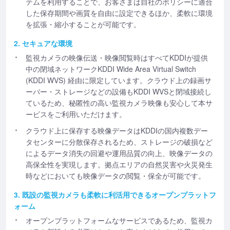
テムを利用することで、お客さまは自社のポリシーに適合
した保存期間や画質を自由に設定できるほか、柔軟に環境
を拡張・縮小することが可能です。
2. セキュアな環境
監視カメラの映像伝送・映像閲覧時はすべてKDDIが提供
中の閉域ネットワークKDDI Wide Area Virtual Switch
(KDDI WVS) 経由に限定しています。クラウド上の録画サ
ーバー・ストレージなどの設備もKDDI WVSと閉域接続し
ているため、秘匿性の高い監視カメラ映像も安心して本サ
ービスをご利用いただけます。
クラウド上に保存する映像データはKDDIの国内複数デー
タセンターに分散保存されるため、ストレージの破損など
によるデータ消失の回避や運用品質の向上、映像データの
高保全性を実現します。拠点エリアの自然災害や火災発生
時などにおいても映像データの閲覧・保全が可能です。
3. 既設の監視カメラも柔軟に利活用できるオープンプラットフ
ォーム
オープンプラットフォームなサービスであるため、監視カ