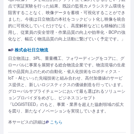
点で実証実験を行った結果、既設の監視カメラシステム環境を
阻害することなく、映像データを蓄積・可視化することができ
ました。今後は日立物流の本社をコックピット化し映像を統合
的に可視化していくだけでなく、高度解析などにも積極的に活
用し、従業員の安全管理・作業品質の向上や効率化・BCPの強
化など、幅広く物流品質の向上活動に繋げていく予定です。」
■
株式会社日立物流
日立物流は、3PL、重量機工、フォワーディングをコアに、グ
ローバルに事業を展開する総合物流企業です。物流現場の生産
性や品質向上のための自動化・省人化技術をロボティクス・
IoT・AIといった先端技術と組み合わせ、高付加価値のサービ
ス提供と、新しいロジスティクスの価値創造を行っています。
グローバルサプライチェーンにおいて最も選ばれるソリューシ
ョンプロバイダをめざし、ビジネスコンセプト
『LOGISTEED』のもと、事業・業界を超えた協創領域の拡大
を図り、新たなイノベーションを実現していきます。
本サービスの詳細は
こちら