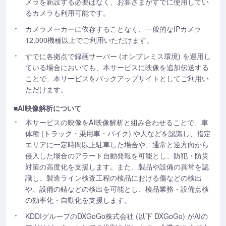
メラを新設する必要はなく、お客さまがすでに使用してい
るカメラも利用可能です。
カメラメーカーに依存することなく、一般的なIPカメラ
12,000機種以上でご利用いただけます。
すでに各拠点で録画サーバー (オンプレミス環境) を運用し
ている場合においても、本サービスに映像を追加伝送する
ことで、本サービスをバックアップサイトとしてご利用い
ただけます。
■AI映像解析について
本サービスの映像をAI映像解析と組み合わせることで、車
体種 (トラック・乗用車・バイク) や人などを認識し、指定
エリアに一定時間以上駐車した場合や、通常と逆方向から
侵入した場合のアラート自動発報を可能とし、防犯・防災
対策の高度化を支援します。また、製品や設備の異常を認
識し、製造ライン検査工程の検品における傷などの検出
や、設備の錆などの検出を可能とし、検品業務・設備点検
の効率化・自動化を支援します。
KDDIグループのDXGoGo株式会社 (以下 DXGoGo) がAIの