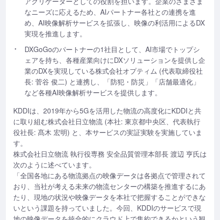
アグリゲーターとしての役割を担います。企業のさまざま
なニーズに応えるため、AIパートナー各社との連携を進
め、AI映像解析サービスを拡張し、映像の利活用によるDX
実現を推進します。
DXGoGoのパートナーの1社目として、AI市場でトップシ
ェアを持ち、各種産業向けにDXソリューションを提供し企
業のDXを実現している株式会社オプティム (代表取締役社
長: 菅谷 俊二) と連携し、「防犯・防災」「店舗最適化」
など各種AI映像解析サービスを提供します。
KDDIは、2019年から5Gを活用した物流の高度化にKDDIと共
に取り組む株式会社日立物流 (本社: 東京都中央区、代表執行
役社長: 髙木 宏明) と、本サービスの実証実験を実施していま
す。
株式会社日立物流 執行役専務 安全品質管理本部長 渡辺 亨氏は
次のように述べています。
「全国各地にある物流拠点の映像データは各拠点で管理されて
おり、当社が考える未来の物流センターの構築を推進するにあ
たり、現地の状況や映像データを本社で把握することができな
いという課題を持っていました。今回、KDDIのサービスで現
地の映像データを統合的にクラウド上で集約できるかという観