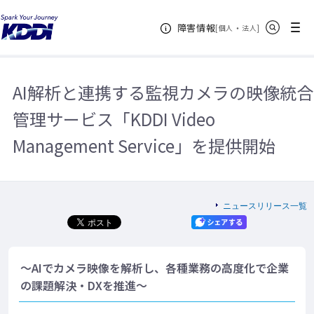
KDDIホーム
企業情報
ニュースリリース一覧
2022年
AI解
サイト内検索
メニュー
障害情報
析と連携する監視カメラの映像統合管理サービス「KDDI Video Management
[
・
新規ウィンドウ
]
個人
法人
Service」を提供開始
AI解析と連携する監視カメラの映像統合
管理サービス「KDDI Video
Management Service」を提供開始
ニュースリリース一覧
～AIでカメラ映像を解析し、各種業務の高度化で企業
の課題解決・DXを推進～