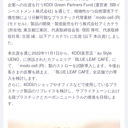
企業への出資を行うKDDI Green Partners Fund (運営者: SBIイ
ンベストメント株式会社) を通じて、植物性かつ自然環境下で
微生物により分解可能なプラスチック代替素材「modo-cell (R)
(モドセル)」製品の開発・製造販売を行う株式会社アミカテラ
(所在地: 東京都江東区、代表取締役会長: 増田 厚司、代表取締
役社長: 古賀 縁、以下アミカテラ) に出資 (以下 本出資) しまし
た。
本出資を通じ2022年11月1日から、KDDI直営店「au Style
UENO」に併設されたカフェエリア「BLUE LEAF CAFÉ」に
て、「modo-cell (R)」製のストローを試験導入します。今後お
客さまの反響を踏まえ、「BLUE LEAF CAFÉ」全店舗での導
入を検討します。
さらに、KDDIのショップやオフィスなどで使用しているプラ
スチック製品のリプレイスを検討し、サプライチェーンにおけ
る脱プラスチックとカーボンニュートラルの推進を目指しま
す。