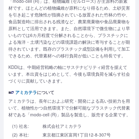
「modo-cell (R)」は、植物繊維 (セルロース) が主原料の新素
材です。ほとんどの植物繊維が原料になり得るため、土砂災害
を引き起こす危険性が指摘されている放置された竹林の竹や、
食品製造時に排出される残渣など、農業廃棄物や食品廃棄物を
原料として活用できます。また、自然環境下で微生物により早
いものでは6カ月程度で分解されることから、プラスチックに
よる海洋・土壌汚染などの環境課題の解決に寄与することが期
待されています。既存のプラスチック成型設備を利用して加工
できるため、代替素材への移行負荷が低いことも特長です。
KDDIは、中期経営戦略の軸にサステナビリティ経営を据えて
います。本出資をはじめとして、今後も環境負荷を減らす社会
づくりに貢献していきます。
■
アミカテラ
について
アミカテラは、長年におよぶ研究・開発による高い技術力を用
いて、植物性かつ自然環境下で分解可能なプラスチック代替素
材である「modo-cell (R)」製品を製造し、販売する企業です。
(1) 社名:
株式会社アミカテラ
(2) 本社:
東京都江東区富岡1丁目12-8-307号