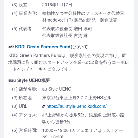
(3) 設立:
2016年11月7日
(4) 事業内容:
植物性かつ生分解性のプラスチック代替素
材modo-cell (R) 製品の開発・製造販売
(5) 代表者:
代表取締役会長 増田 厚司
代表取締役社長 古賀 縁
■
KDDI Green Partners Fund
について
KDDI Green Partners Fundは、脱炭素社会の実現に向け、環
境課題に取り組むスタートアップ企業への出資を行うコーポレ
ートベンチャーキャピタルです。
■au Style UENO概要
(1) 店舗名称:
au Style UENO
(2) 所在地:
東京都台東区上野2-7-7 上野HSビル
(3) URL:
https://au-style-ueno.kddi.com/
(4) アクセス:
JR上野駅から徒歩5分、銀座線 上野広小路
駅から徒歩3分
(5) 営業時間:
10:00～19:00 (カフェエリアはラストオー
ダー18:30)