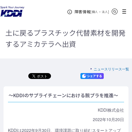
KDDIホーム
企業情報
ニュースリリース一覧
2022年
土に
サイト内検索
メニュー
障害情報
戻るプラスチック代替素材を開発するアミカテラへ出資
[
・
新規ウィンドウ
]
個人
法人
土に戻るプラスチック代替素材を開発
するアミカテラへ出資
ニュースリリース一覧
～KDDIのサプライチェーンにおける脱プラを推進～
KDDI株式会社
2022年10月20日
KDDIは2022年9月30日、環境課題に取り組むスタートアップ