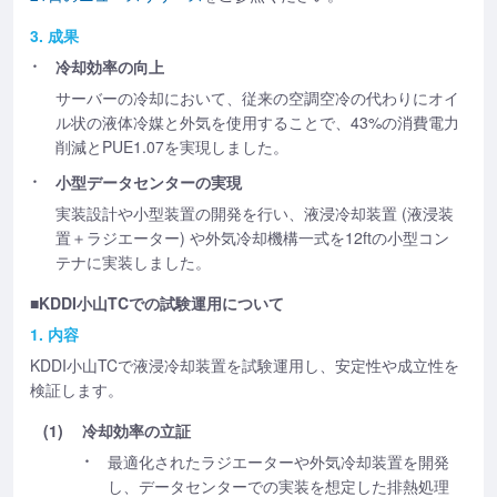
3. 成果
冷却効率の向上
サーバーの冷却において、従来の空調空冷の代わりにオイ
ル状の液体冷媒と外気を使用することで、43%の消費電力
削減とPUE1.07を実現しました。
小型データセンターの実現
実装設計や小型装置の開発を行い、液浸冷却装置 (液浸装
置＋ラジエーター) や外気冷却機構一式を12ftの小型コン
テナに実装しました。
■KDDI小山TCでの試験運用について
1. 内容
KDDI小山TCで液浸冷却装置を試験運用し、安定性や成立性を
検証します。
(1)
冷却効率の立証
最適化されたラジエーターや外気冷却装置を開発
し、データセンターでの実装を想定した排熱処理