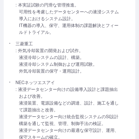
: 本実証試験の円滑な管理推進。
可用性を考慮したデータセンターへの液浸システム
導入におけるシステム設計。
IT機器の導入、保守、運用体制の課題解決とフィー
ルドトライアル。
三菱重工
: 外気冷却装置の開発および試作。
液浸冷却システムの設計、構築。
液浸冷却システム制御および運用試験。
外気冷却装置の保守・運用設計。
NECネッツエスアイ
: 液浸データセンター向けの設備導入設計と課題抽出
および改善。
液浸装置、電源設備などの調達、設計、施工を通し
て課題抽出と改善。
液浸データセンター向け統合監視システムのSI設計
構築を通して監視、管理、制御手法の検証。
液浸データセンター向けの最適な保守設計、運用、
保守スキームの確立。