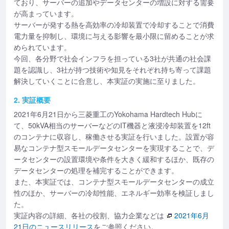
ており、サーバーの追加やデータセンターの増設に対する需要
が高まっています。
サーバーが発する熱を高効率の冷却装置で冷却することで消費
電力量を抑制し、環境に与える影響を最小限に留めることが求
められています。
今回、各分野で社会インフラを担っている3社が共通の社会課
題を認識し、3社が持つ技術や知見をそれぞれ持ち寄って課題
解決していくことに合意し、本実証の実施に至りました。
2. 実証概要
2021年6月21日から三菱重工のYokohama Hardtech Hubに
て、50kVA相当のサーバーなどのIT機器と液浸冷却装置を12ft
のコンテナに収容し、稼働させる実証を行いました。設置が容
易なコンテナ型スモールデータセンターを実現することで、デ
ータセンターの設置環境や条件を大きく緩和するほか、既存の
データセンターの処理を補完することができます。
また、本実証では、コンテナ型スモールデータセンターの成立
性のほか、サーバーの冷却性能、エネルギー効率を検証しまし
た。
実証内容の詳細、各社の役割、協力企業などは
2021年6月
21日のニュースリリース
をご参照ください。