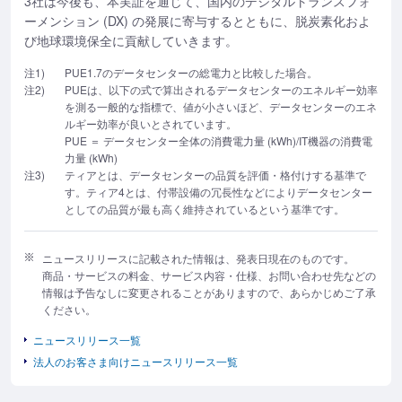
3社は今後も、本実証を通じて、国内のデジタルトランスフォ
ーメンション (DX) の発展に寄与するとともに、脱炭素化およ
び地球環境保全に貢献していきます。
注1)
PUE1.7のデータセンターの総電力と比較した場合。
注2)
PUEは、以下の式で算出されるデータセンターのエネルギー効率
を測る一般的な指標で、値が小さいほど、データセンターのエネ
ルギー効率が良いとされています。
PUE ＝ データセンター全体の消費電力量 (kWh)/IT機器の消費電
力量 (kWh)
注3)
ティアとは、データセンターの品質を評価・格付けする基準で
す。ティア4とは、付帯設備の冗長性などによりデータセンター
としての品質が最も高く維持されているという基準です。
ニュースリリースに記載された情報は、発表日現在のものです。
商品・サービスの料金、サービス内容・仕様、お問い合わせ先などの
情報は予告なしに変更されることがありますので、あらかじめご了承
ください。
ニュースリリース一覧
法人のお客さま向けニュースリリース一覧