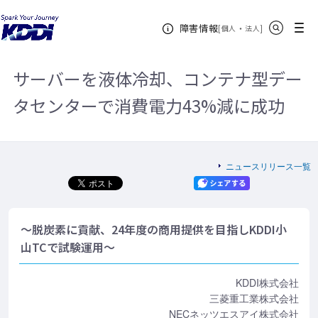
KDDIホーム
企業情報
ニュースリリース一覧
2022年
サー
サイト内検索
メニュー
障害情報
バーを液体冷却、コンテナ型データセンターで消費電力43%減に成功
[
・
新規ウィンドウ
]
個人
法人
サーバーを液体冷却、コンテナ型デー
タセンターで消費電力43%減に成功
ニュースリリース一覧
～脱炭素に貢献、24年度の商用提供を目指しKDDI小
山TCで試験運用～
KDDI株式会社
三菱重工業株式会社
NECネッツエスアイ株式会社