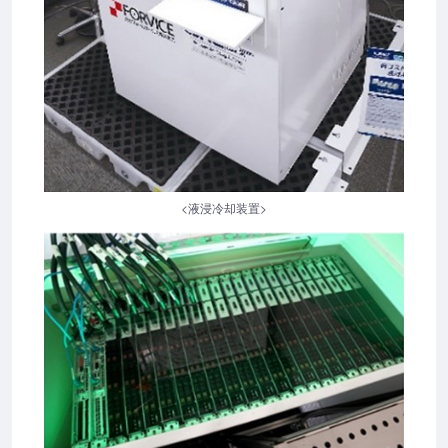
<液浸冷却装置>