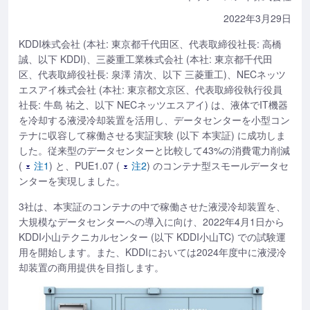
2022年3月29日
KDDI株式会社 (本社: 東京都千代田区、代表取締役社長: 高橋
誠、以下 KDDI)、三菱重工業株式会社 (本社: 東京都千代田
区、代表取締役社長: 泉澤 清次、以下 三菱重工)、NECネッツ
エスアイ株式会社 (本社: 東京都文京区、代表取締役執行役員
社長: 牛島 祐之、以下 NECネッツエスアイ) は、液体でIT機器
を冷却する液浸冷却装置を活用し、データセンターを小型コン
テナに収容して稼働させる実証実験 (以下 本実証) に成功しま
した。従来型のデータセンターと比較して43%の消費電力削減
(
注1
) と、PUE1.07 (
注2
) のコンテナ型スモールデータセ
ンターを実現しました。
3社は、本実証のコンテナの中で稼働させた液浸冷却装置を、
大規模なデータセンターへの導入に向け、2022年4月1日から
KDDI小山テクニカルセンター (以下 KDDI小山TC) での試験運
用を開始します。また、KDDIにおいては2024年度中に液浸冷
却装置の商用提供を目指します。