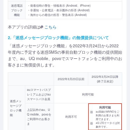
迷惑電話
・発着信時の警告・情報表示 (Android、iPhone)
ブロック
・非通知・公衆電話・表示圏外の拒否 (Android)
機能
・海外からの着信の拒否・警告表示 (Android)
本アプリの詳細は
こちら
2.「迷惑メッセージブロック機能」の無償提供について
「迷惑メッセージブロック機能」を2022年3月24日から2022
年度内に予定する迷惑SMSの事前自動ブロック機能の提供開始
まで、au、UQ mobile、povoでスマートフォンをご利用中のお
客さまに無償提供します。
2022年3月24日以降
2022年3月23日以前
(終了日未定)
auスマートパスプ
レミアムおよびau
利用可能
スマートパス会員
迷惑メッ
セージブ
利用可能
上記以外のau、U
ロック機
au回線のMVNOをご
Q mobile、povoを
能
利用のお客さまも利
利用不可
ご利用中のお客さ
用できます。
4G LTEケータイは対
ま
象外です。