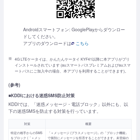
Androidスマートフォン: GooglePlayからダウンロー
ドしてください。
アプリのダウンロードは
こちら
4G LTEケータイは、かんたんケータイ KYF41以降に本アプリがプリ
インストールされています (auスマートパスプレミアムおよびauスマ
ートパスにご加入中の場合、本アプリを利用することができます)。
(参考)
■KDDIにおける迷惑SMS防止対策
KDDIでは、「迷惑メッセージ・電話ブロック」以外にも、以
下の迷惑SMSを防止する対策を行っています。
対策
概要
特定の相手からのSMS
「＋メッセージ (プラスメッセージ)」の「ブロック機能」
をブロック (「＋メッ
で個別にメッセージを拒否することができます。未登録の