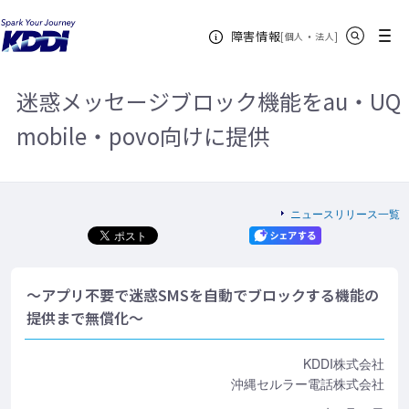
KDDIホーム
企業情報
ニュースリリース一覧
2022年
迷惑
サイト内検索
メニュー
障害情報
メッセージブロック機能をau・UQ mobile・povo向けに提供
[
・
新規ウィンドウ
]
個人
法人
迷惑メッセージブロック機能をau・UQ
mobile・povo向けに提供
ニュースリリース一覧
～アプリ不要で迷惑SMSを自動でブロックする機能の
提供まで無償化～
KDDI株式会社
沖縄セルラー電話株式会社