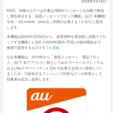
2022年3月16日
KDDI、沖縄セルラーは不審なSMSやメッセージを自動で検知
し警告表示する「迷惑メッセージブロック機能」(以下 本機能)
をau・UQ mobile・povoをご利用のお客さま (
注1
) に提供
します。
本機能は2022年3月24日から、迷惑SMSを受信前に自動でブロ
ックする機能 (
注2
) の2022年度内 (予定) の提供開始まで、
無償で提供するものです (
注3
)。
なお本機能は、2019年から「迷惑メッセージ・電話ブロッ
ク」(以下 本アプリ) の一部としてauスマートパスプレミアム
およびauスマートパス (
注4
) のお客さま向けに提供してい
ましたが、巧妙化するフィッシング詐欺などへの対策として、
対象者を拡大し提供します。