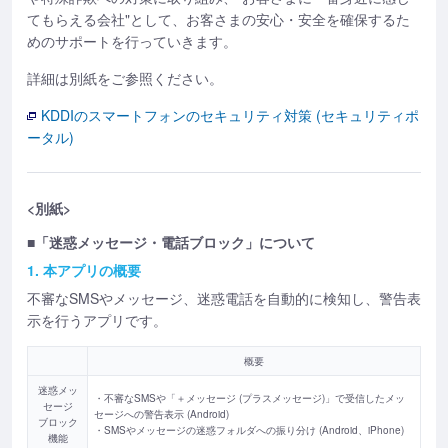
てもらえる会社"として、お客さまの安心・安全を確保するた
めのサポートを行っていきます。
詳細は別紙をご参照ください。
KDDIのスマートフォンのセキュリティ対策 (セキュリティポ
ータル)
<別紙>
■「迷惑メッセージ・電話ブロック」について
1. 本アプリの概要
不審なSMSやメッセージ、迷惑電話を自動的に検知し、警告表
示を行うアプリです。
概要
迷惑メッ
・不審なSMSや「＋メッセージ (プラスメッセージ)」で受信したメッ
セージ
セージへの警告表示 (Android)
ブロック
・SMSやメッセージの迷惑フォルダへの振り分け (Android、iPhone)
機能