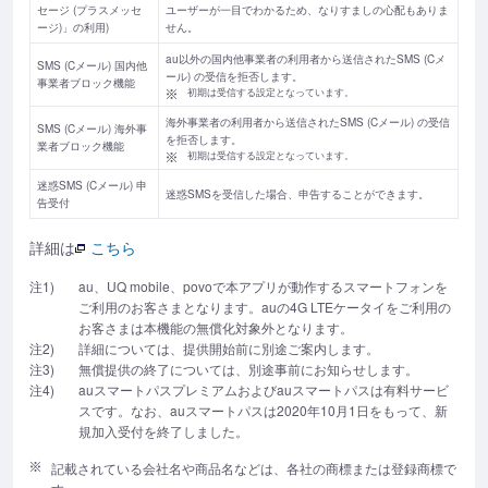
セージ (プラスメッセ
ユーザーが一目でわかるため、なりすましの心配もありま
ージ)」の利用)
せん。
au以外の国内他事業者の利用者から送信されたSMS (Cメ
SMS (Cメール) 国内他
ール) の受信を拒否します。
事業者ブロック機能
初期は受信する設定となっています。
海外事業者の利用者から送信されたSMS (Cメール) の受信
SMS (Cメール) 海外事
を拒否します。
業者ブロック機能
初期は受信する設定となっています。
迷惑SMS (Cメール) 申
迷惑SMSを受信した場合、申告することができます。
告受付
詳細は
こちら
注1)
au、UQ mobile、povoで本アプリが動作するスマートフォンを
ご利用のお客さまとなります。auの4G LTEケータイをご利用の
お客さまは本機能の無償化対象外となります。
注2)
詳細については、提供開始前に別途ご案内します。
注3)
無償提供の終了については、別途事前にお知らせします。
注4)
auスマートパスプレミアムおよびauスマートパスは有料サービ
スです。なお、auスマートパスは2020年10月1日をもって、新
規加入受付を終了しました。
記載されている会社名や商品名などは、各社の商標または登録商標で