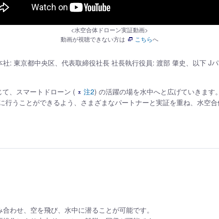
<水空合体ドローン実証動画>
動画が視聴できない方は
こちら
へ
社: 東京都中央区、代表取締役社長 社長執行役員: 渡部 肇史、以下 J
て、スマートドローン (
注2
) の活躍の場を水中へと広げていきま
に行うことができるよう、さまざまなパートナーと実証を重ね、水空合
み合わせ、空を飛び、水中に潜ることが可能です。