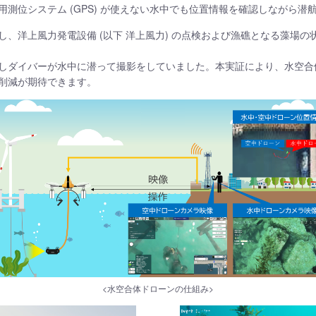
測位システム (GPS) が使えない水中でも位置情報を確認しながら潜
、洋上風力発電設備 (以下 洋上風力) の点検および漁礁となる藻場
しダイバーが水中に潜って撮影をしていました。本実証により、水空合
削減が期待できます。
<水空合体ドローンの仕組み>