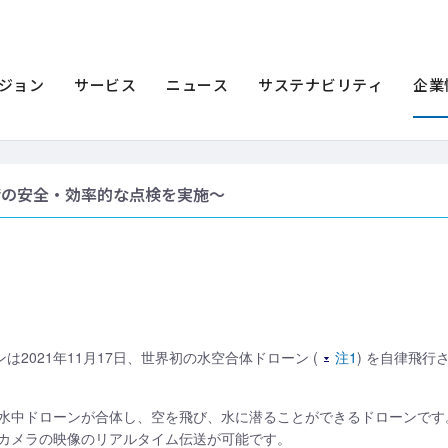
ース一覧
2021年
世界初の水空合体ドローン、遠隔での水中撮影に成功
ーン、遠隔での水中撮影に成功
ジョン
サービス
ニュース
サステナビリティ
企業
備の安全・効率的な点検を実施～
ンは2021年11月17日、世界初の水空合体ドローン (
注1
) を自律飛
水中ドローンが合体し、空を飛び、水に潜ることができるドローンです
カメラの映像のリアルタイム伝送が可能です。