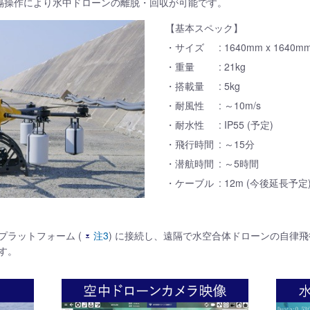
隔操作により水中ドローンの離脱・回収が可能です。
【基本スペック】
・サイズ
: 1640mm x 1640m
・重量
: 21kg
・搭載量
: 5kg
・耐風性
: ～10m/s
・耐水性
: IP55 (予定)
・飛行時間
: ～15分
・潜航時間
: ～5時間
・ケーブル
: 12m (今後延長予定
ラットフォーム (
注3
) に接続し、遠隔で水空合体ドローンの自律
す。