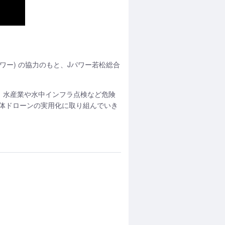
パワー) の協力のもと、Jパワー若松総合
す。水産業や水中インフラ点検など危険
体ドローンの実用化に取り組んでいき