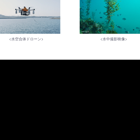
<水空合体ドローン>
<水中撮影映像>