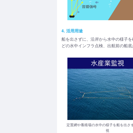
4. 活用用途
船を出さずに、沿岸から水中の様子を
どの水中インフラ点検、出航前の船底
定置網や養殖場の水中の様子を船を出さ
視