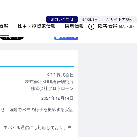
ニュースリリース一覧
言語を切り替える
お問い合わせ
ENGLISH
サイト内検索
情報
株主・投資家情報
採用情報
障害情報
[
・
]
個人
法人
このページを印刷する
KDDI株式会社
株式会社KDDI総合研究所
株式会社プロドローン
2021年12月14日
行させ、遠隔で水中の様子を撮影する実証
。モバイル通信にも対応しており、自