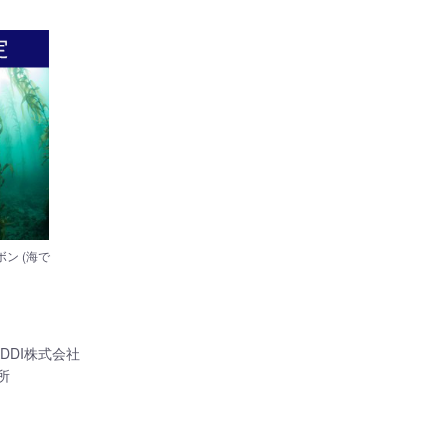
ン (海で
DDI株式会社
所