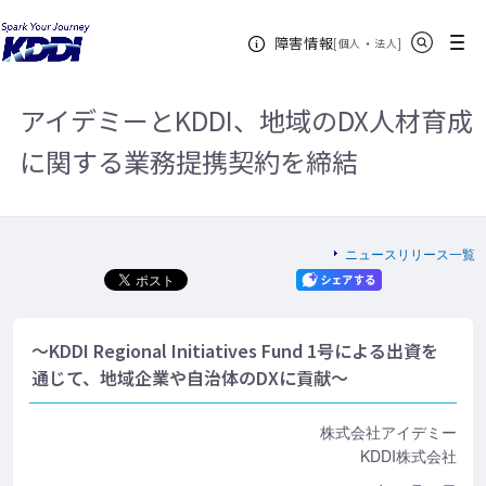
KDDIホーム
企業情報
ニュースリリース一覧
2021年
アイ
サイト内検索
メニュー
障害情報
デミーとKDDI、地域のDX人材育成に関する業務提携契約を締結
[
・
新規ウィンドウ
]
個人
法人
アイデミーとKDDI、地域のDX人材育成
に関する業務提携契約を締結
ニュースリリース一覧
～KDDI Regional Initiatives Fund 1号による出資を
通じて、地域企業や自治体のDXに貢献～
株式会社アイデミー
KDDI株式会社