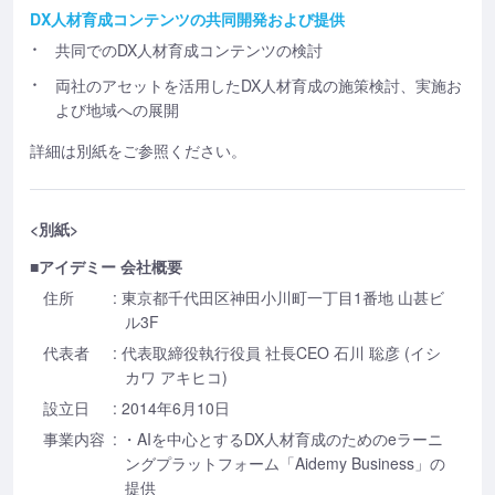
DX人材育成コンテンツの共同開発および提供
共同でのDX人材育成コンテンツの検討
両社のアセットを活用したDX人材育成の施策検討、実施お
よび地域への展開
詳細は別紙をご参照ください。
<別紙>
■アイデミー 会社概要
住所
: 東京都千代田区神田小川町一丁目1番地 山甚ビ
ル3F
代表者
: 代表取締役執行役員 社長CEO 石川 聡彦 (イシ
カワ アキヒコ)
設立日
: 2014年6月10日
事業内容
: ・AIを中心とするDX人材育成のためのeラーニ
ングプラットフォーム「Aidemy Business」の
提供