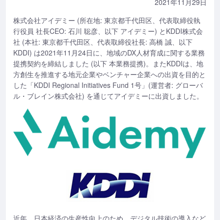
2021年11月29日
株式会社アイデミー (所在地: 東京都千代田区、代表取締役執
行役員 社長CEO: 石川 聡彦、以下 アイデミー) とKDDI株式会
社 (本社: 東京都千代田区、代表取締役社長: 高橋 誠、以下
KDDI) は2021年11月24日に、地域のDX人材育成に関する業務
提携契約を締結しました (以下 本業務提携)。またKDDIは、地
方創生を推進する地元企業やベンチャー企業への出資を目的と
した「KDDI Regional Initiatives Fund 1号」(運営者: グローバ
ル・ブレイン株式会社) を通じてアイデミーに出資しました。
近年、日本経済の生産性向上のため、デジタル技術の導入など