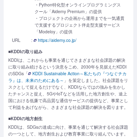
・Python特化型オンラインプログラミングス
クール「Aidemy Premium」の提供
・プロジェクトの企画から運用までを一気通貫
で支援するプロジェクト伴走型支援サービス
「Modeloy」の提供
URL
:
https://aidemy.co.jp/
■KDDIの取り組み
KDDIは、これからも事業を通じてさまざまな社会課題の解決
に取り組み続けるという決意をこめ、2030年を見据えたKDDI
のSDGs「
KDDI Sustainable Action～私たちの『つなぐチカ
ラ』は、未来のためにある～
」を策定しました。社会課題をリ
スクとして捉えるだけでなく、KDDIならではの強みを生かし
たチャンスと捉え、5GやIoTなどを活用した地方創生や、途上
国における低廉で高品質な通信サービスの提供など、事業とし
て利益をあげながら、さまざまな社会課題の解決を図ります。
■KDDIの地方創生
KDDIは、SDGsの達成に向け、事業を通じて解決する社会課題
の一つとして、地方創生および教育事業に取り組んでいます。