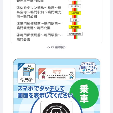
<バス路線図>