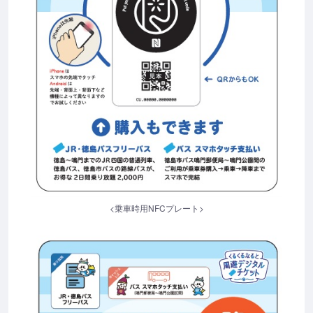
<乗車時用NFCプレート>