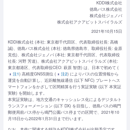
KDDI株式会社
徳島バス株式会社
株式会社ジェノバ
株式会社アクアビットスパイラルズ
2021年10月15日
KDDI株式会社 (本社: 東京都千代田区、代表取締役社長: 高橋
誠)、徳島バス株式会社 (本社: 徳島県徳島市、取締役社長: 金原
克也)、株式会社ジェノバ (本社: 東京都千代田区、代表取締役
社長: 河野 芳道)、株式会社アクアビットスパイラルズ (本社:
東京都港区、代表取締役CEO: 萩原 智啓) は、日本で初めて (
注1
) 高精度GNSS測位 (
注2
) によりバスの位置情報から
運賃を自動計算し、近距離無線通信 (以下 NFC) プレートへス
マートフォンをかざして区間精算を行う実証実験 (以下 本実証
実験) を開始します。
本実証実験は、地方交通のキャッシュレス化によるデジタルト
ランスフォーメーション (以下 DX) を目指し、徳島バスの鳴門
郵便局前バス停から鳴門公園バス停までの区間で、2021年10
月15日から2022年1月31日まで行います。
なお、本件に関連する特許をKDDI株式会社が出願予定です。