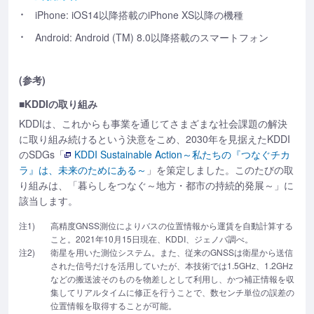
iPhone: iOS14以降搭載のiPhone XS以降の機種
Android: Android (TM) 8.0以降搭載のスマートフォン
(参考)
■KDDIの取り組み
KDDIは、これからも事業を通じてさまざまな社会課題の解決
に取り組み続けるという決意をこめ、2030年を見据えたKDDI
のSDGs「
KDDI Sustainable Action～私たちの『つなぐチカ
ラ』は、未来のためにある～
」を策定しました。このたびの取
り組みは、「暮らしをつなぐ～地方・都市の持続的発展～」に
該当します。
注1)
高精度GNSS測位によりバスの位置情報から運賃を自動計算する
こと。2021年10月15日現在、KDDI、ジェノバ調べ。
注2)
衛星を用いた測位システム。また、従来のGNSSは衛星から送信
された信号だけを活用していたが、本技術では1.5GHz、1.2GHz
などの搬送波そのものを物差しとして利用し、かつ補正情報を収
集してリアルタイムに修正を行うことで、数センチ単位の誤差の
位置情報を取得することが可能。