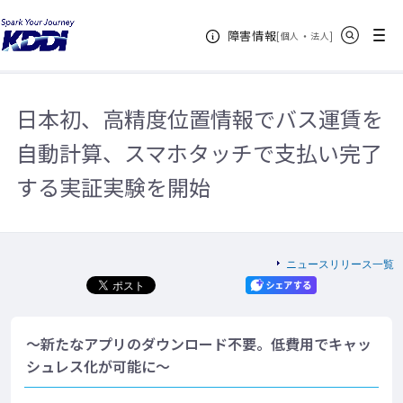
KDDIホーム
企業情報
ニュースリリース一覧
2021年
日本
サイト内検索
メニュー
障害情報
初、高精度位置情報でバス運賃を自動計算、スマホタッチで支払い完了する実
[
・
新規ウィンドウ
]
個人
法人
証実験を開始
日本初、高精度位置情報でバス運賃を
自動計算、スマホタッチで支払い完了
する実証実験を開始
ニュースリリース一覧
～新たなアプリのダウンロード不要。低費用でキャッ
シュレス化が可能に～