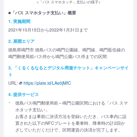
<「バス スマホタッチ」支払いの様子>
■「バス スマホタッチ支払い」概要
1. 実施期間
2021年10月15日から2022年1月31日まで
2. 展開エリア
徳島県鳴門市 徳島バスの鳴門公園線、鳴門線、鳴門藍住線の
鳴門郵便局前バス停から鳴門公園バス停までの区間
3. 「くるくるなるとデジタル周遊チケット」キャンペーンサイ
ト
URL:
https://plate.id/LAe0jMfC
4. 提供サービス
徳島バス鳴門郵便局前～鳴門公園区間における「バス スマ
ホタッチ支払い」
お客さまは事前に決済方法を登録いただき、バス車内に設
置された以下のNFCプレートを乗車時、降車時の計2回か
ざしていただくだけで、区間運賃の決済が完了します。