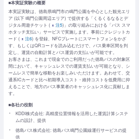
■本実証実験の概要
本実証実験は、徳島県鳴門市の鳴門公園を中心とした観光エリ
ア (以下 鳴門公園周辺エリア) で提供する「くるくるなるとデ
ジタル周遊チケット (
注5
)」の取り組みにおける「バス スマ
ホタッチ支払い」サービスで実施します。事前にクレジットカ
ード (
注6
) を登録、NFCプレートにスマートフォンをかざ
す、もしくはQRコードを読み込むだけで、バス乗車区間を判
定し、運賃の自動計算とバス運賃の支払いが可能です。
お客さまは、これまで現金でのご利用だった徳島バスの対象区
間において、キャッシュレスでの運賃支払いが可能となり、シ
ームレスで簡単な移動をお楽しみいただけます。あわせて、交
通系ICカードと比べ初期導入コスト・維持コストを低費用に抑
えることで、地方のバス事業者のキャッシュレス化に貢献しま
す。
■各社の役割
KDDI株式会社: 高精度位置情報を活用した運賃計算システ
ムの設計、提供
徳島バス株式会社: 徳島バス鳴門公園線運行サービスの提
供