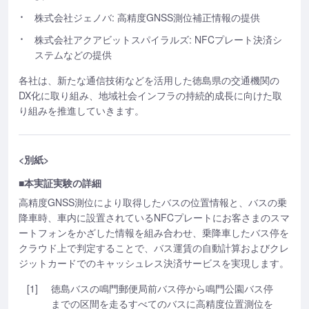
株式会社ジェノバ: 高精度GNSS測位補正情報の提供
株式会社アクアビットスパイラルズ: NFCプレート決済シ
ステムなどの提供
各社は、新たな通信技術などを活用した徳島県の交通機関の
DX化に取り組み、地域社会インフラの持続的成長に向けた取
り組みを推進していきます。
<別紙>
■本実証実験の詳細
高精度GNSS測位により取得したバスの位置情報と、バスの乗
降車時、車内に設置されているNFCプレートにお客さまのスマ
ートフォンをかざした情報を組み合わせ、乗降車したバス停を
クラウド上で判定することで、バス運賃の自動計算およびクレ
ジットカードでのキャッシュレス決済サービスを実現します。
[1]
徳島バスの鳴門郵便局前バス停から鳴門公園バス停
までの区間を走るすべてのバスに高精度位置測位を