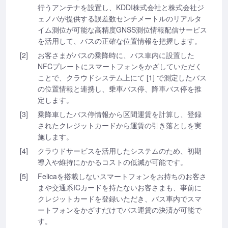
行うアンテナを設置し、KDDI株式会社と株式会社ジ
ェノバが提供する誤差数センチメートルのリアルタ
イム測位が可能な高精度GNSS測位情報配信サービス
を活用して、バスの正確な位置情報を把握します。
[2]
お客さまがバスの乗降時に、バス車内に設置した
NFCプレートにスマートフォンをかざしていただく
ことで、クラウドシステム上にて [1] で測定したバス
の位置情報と連携し、乗車バス停、降車バス停を推
定します。
[3]
乗降車したバス停情報から区間運賃を計算し、登録
されたクレジットカードから運賃の引き落としを実
施します。
[4]
クラウドサービスを活用したシステムのため、初期
導入や維持にかかるコストの低減が可能です。
[5]
Felicaを搭載しないスマートフォンをお持ちのお客さ
まや交通系ICカードを持たないお客さまも、事前に
クレジットカードを登録いただき、バス車内でスマ
ートフォンをかざすだけでバス運賃の決済が可能で
す。