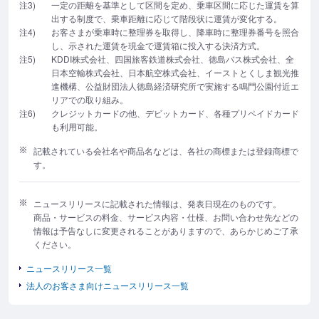
注3)
一定の距離を基準として区間を定め、乗車区間に応じた運賃を算
出する制度で、乗車距離に応じて階段状に運賃が変化する。
注4)
お客さまが乗車時に整理券を取得し、降車時に整理券番号を照合
し、示された運賃を現金で運賃箱に投入する決済方式。
注5)
KDDI株式会社、四国旅客鉄道株式会社、徳島バス株式会社、全
日本空輸株式会社、日本航空株式会社、イーストとくしま観光推
進機構、公益財団法人徳島経済研究所で実施する鳴門公園付近エ
リアでの取り組み。
注6)
クレジットカードの他、デビットカード、各種プリペイドカード
も利用可能。
記載されている会社名や商品名などは、各社の商標または登録商標で
す。
ニュースリリースに記載された情報は、発表日現在のものです。
商品・サービスの料金、サービス内容・仕様、お問い合わせ先などの
情報は予告なしに変更されることがありますので、あらかじめご了承
ください。
ニュースリリース一覧
法人のお客さま向けニュースリリース一覧