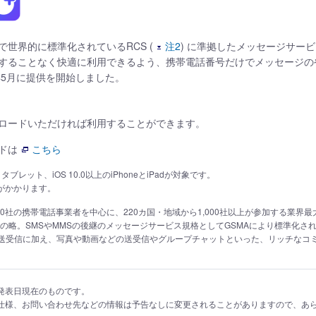
 で世界的に標準化されているRCS (
注2
) に準拠したメッセージサー
することなく快適に利用できるよう、携帯電話番号だけでメッセージの
年5月に提供を開始しました。
ロードいただければ利用することができます。
ドは
こちら
ンとタブレット、iOS 10.0以上のiPhoneとiPadが対象です。
がかかります。
nの略。約800社の携帯電話事業者を中心に、220カ国・地域から1,000社以上が参加する業
ion Servicesの略。SMSやMMSの後継のメッセージサービス規格としてGSMAによ
送受信に加え、写真や動画などの送受信やグループチャットといった、リッチなコ
発表日現在のものです。
仕様、お問い合わせ先などの情報は予告なしに変更されることがありますので、あ