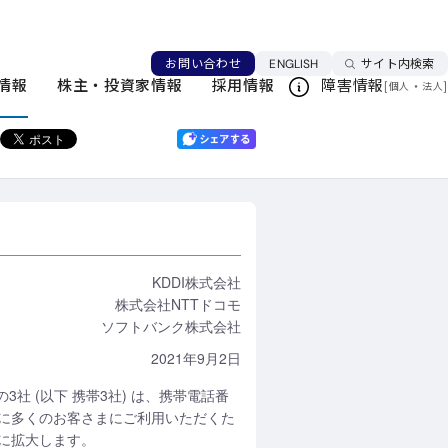
で利用可能に
言語を切り替える
お問い合わせ
ENGLISH
サイト内検索
ニュースリリース一覧
情報
株主・投資家情報
採用情報
障害情報
[
・
]
個人
法人
このページを印刷する
KDDI株式会社
株式会社NTTドコモ
ソフトバンク株式会社
2021年9月2日
の3社 (以下 携帯3社) は、携帯電話番
らに多くのお客さまにご利用いただくた
Oに拡大します。