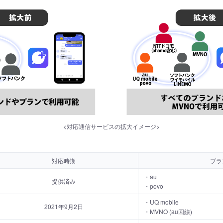
<対応通信サービスの拡大イメージ>
対応時期
ブラ
・au
提供済み
・povo
・UQ mobile
2021年9月2日
・MVNO (au回線)