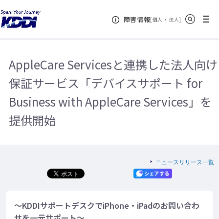
KDDIホーム
企業情報
ニュースリリース一覧
2021年
サイト内検索
メニュー
障害情報
AppleCare Servicesと連携した法人向け保証サービス「デバイスサポート
[
・
新規ウィンドウ
]
個人
法人
for Business with AppleCare Services」を提供開始
AppleCare Servicesと連携した法人向け
保証サービス「デバイスサポート for
Business with AppleCare Services」を
提供開始
ニュースリリース一覧
～KDDIサポートデスクでiPhone・iPadのお問い合わ
せを一元サポート～