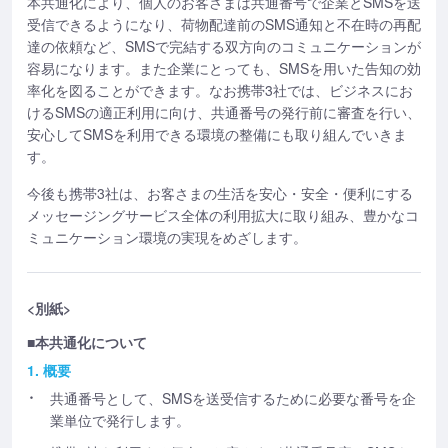
本共通化により、個人のお客さまは共通番号で企業とSMSを送
受信できるようになり、荷物配達前のSMS通知と不在時の再配
達の依頼など、SMSで完結する双方向のコミュニケーションが
容易になります。また企業にとっても、SMSを用いた告知の効
率化を図ることができます。なお携帯3社では、ビジネスにお
けるSMSの適正利用に向け、共通番号の発行前に審査を行い、
安心してSMSを利用できる環境の整備にも取り組んでいきま
す。
今後も携帯3社は、お客さまの生活を安心・安全・便利にする
メッセージングサービス全体の利用拡大に取り組み、豊かなコ
ミュニケーション環境の実現をめざします。
<別紙>
■本共通化について
1. 概要
共通番号として、SMSを送受信するために必要な番号を企
業単位で発行します。