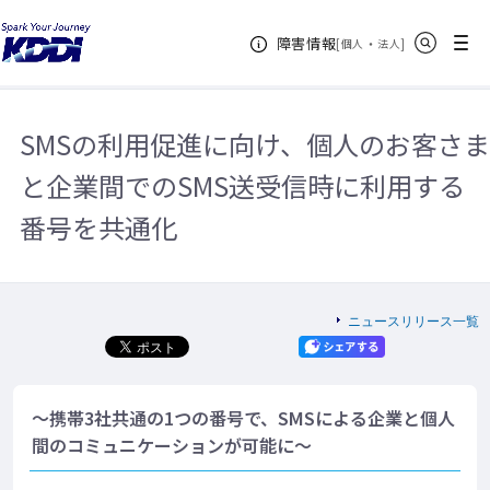
KDDIホーム
企業情報
ニュースリリース一覧
2021年
SMS
サイト内検索
メニュー
障害情報
の利用促進に向け、個人のお客さまと企業間でのSMS送受信時に利用する番号
[
・
新規ウィンドウ
]
個人
法人
を共通化
SMSの利用促進に向け、個人のお客さま
と企業間でのSMS送受信時に利用する
番号を共通化
ニュースリリース一覧
～携帯3社共通の1つの番号で、SMSによる企業と個人
間のコミュニケーションが可能に～