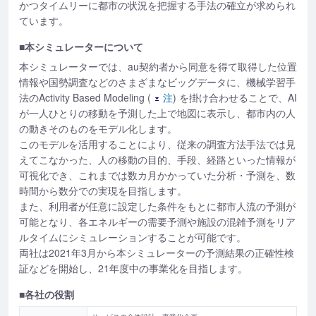
かつタイムリーに都市の状況を把握する手法の確立が求められ
ています。
■本シミュレーターについて
本シミュレーターでは、au契約者から同意を得て取得した位置
情報や国勢調査などのさまざまなビッグデータに、機械学習手
法のActivity Based Modeling (
注
) を掛け合わせることで、AI
が一人ひとりの移動を予測した上で地図に表示し、都市内の人
の動きそのものをモデル化します。
このモデルを活用することにより、従来の調査方法手法では見
えてこなかった、人の移動の目的、手段、経路といった情報が
可視化でき、これまでは数カ月かかっていた分析・予測を、数
時間から数分での実現を目指します。
また、利用者が任意に設定した条件をもとに都市人流の予測が
可能となり、各エネルギーの需要予測や施設の混雑予測をリア
ルタイムにシミュレーションすることが可能です。
両社は2021年3月から本シミュレーターの予測結果の正確性検
証などを開始し、21年度中の事業化を目指します。
■各社の役割