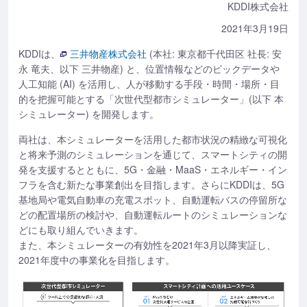
KDDI株式会社
2021年3月19日
KDDIは、
三井物産株式会社
(本社: 東京都千代田区 社長: 安
永 竜夫、以下 三井物産) と、位置情報などのビックデータや
人工知能 (AI) を活用し、人が移動する手段・時間・場所・目
的を把握可能とする「次世代型都市シミュレーター」(以下 本
シミュレーター) を開発します。
両社は、本シミュレーターを活用した都市状況の精緻な可視化
と将来予測のシミュレーションを通じて、スマートシティの開
発を支援するとともに、5G・金融・MaaS・エネルギー・イン
フラを含む新たな事業創出を目指します。さらにKDDIは、5G
基地局や電気自動車の充電スポット、自動運転バスの停留所な
どの配置場所の検討や、自動運転ルートのシミュレーションな
どにも取り組んでいきます。
また、本シミュレーターの有効性を2021年3月以降実証し、
2021年度中の事業化を目指します。