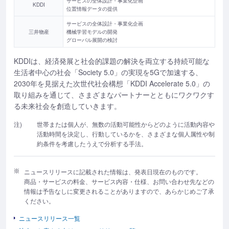
サービスの全体設計・事業化企画
KDDI
位置情報データの提供
サービスの全体設計・事業化企画
三井物産
機械学習モデルの開発
グローバル展開の検討
KDDIは、経済発展と社会的課題の解決を両立する持続可能な
生活者中心の社会「Society 5.0」の実現を5Gで加速する、
2030年を見据えた次世代社会構想「KDDI Accelerate 5.0」の
取り組みを通じて、さまざまなパートナーとともにワクワクす
る未来社会を創造していきます。
注)
世帯または個人が、無数の活動可能性からどのように活動内容や
活動時間を決定し、行動しているかを、さまざまな個人属性や制
約条件を考慮したうえで分析する手法。
ニュースリリースに記載された情報は、発表日現在のものです。
商品・サービスの料金、サービス内容・仕様、お問い合わせ先などの
情報は予告なしに変更されることがありますので、あらかじめご了承
ください。
ニュースリリース一覧