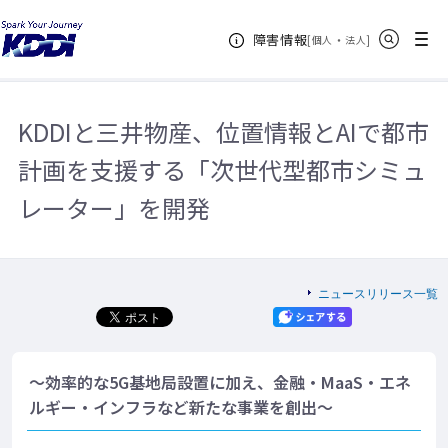
KDDIホーム
企業情報
ニュースリリース一覧
2021年
サイト内検索
メニュー
障害情報
KDDIと三井物産、位置情報とAIで都市計画を支援する「次世代型都市シミ
[
・
新規ウィンドウ
]
個人
法人
ュレーター」を開発
KDDIと三井物産、位置情報とAIで都市
計画を支援する「次世代型都市シミュ
レーター」を開発
ニュースリリース一覧
～効率的な5G基地局設置に加え、金融・MaaS・エネ
ルギー・インフラなど新たな事業を創出～