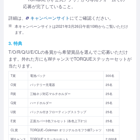
応募が完了していること。
詳細は、
キャンペーンサイト
にてご確認ください。
本キャンペーンサイトは2021年3月26日午前10時からご覧いただけ
ます。
3. 特典
T/O/R/Q/U/E/CLの各賞から希望賞品を選んでご応募いただけ
ます。外れた方にもWチャンスでTORQUEステッカーセットが
当たります。
T賞
電池パック
300名
O賞
バッテリー充電器
25名
R賞
三軸ネジ対応マルチホルダー
25名
Q賞
ハードホルダー
25名
U賞
バックル付きフローティングストラップ
25名
E賞
正面カバー3色フルセット (各色上下2つ)
25名
CL賞
TORQUE×Coleman オリジナルカモフラ柄Tシャツ
120名
Wチャンス
TORQUEステッカーセット
2,000名