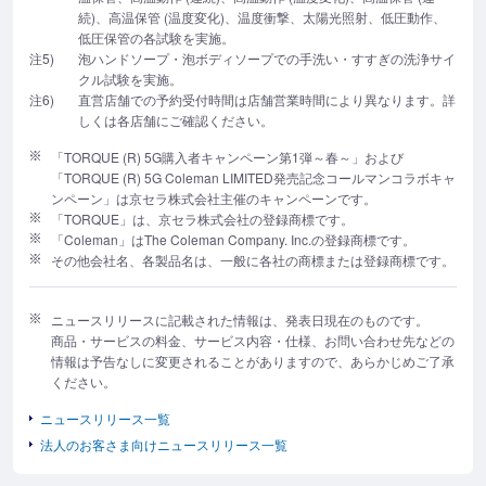
続)、高温保管 (温度変化)、温度衝撃、太陽光照射、低圧動作、
低圧保管の各試験を実施。
注5)
泡ハンドソープ・泡ボディソープでの手洗い・すすぎの洗浄サイ
クル試験を実施。
注6)
直営店舗での予約受付時間は店舗営業時間により異なります。詳
しくは各店舗にご確認ください。
「TORQUE (R) 5G購入者キャンペーン第1弾～春～」および
「TORQUE (R) 5G Coleman LIMITED発売記念コールマンコラボキャ
ンペーン」は京セラ株式会社主催のキャンペーンです。
「TORQUE」は、京セラ株式会社の登録商標です。
「Coleman」はThe Coleman Company. Inc.の登録商標です。
その他会社名、各製品名は、一般に各社の商標または登録商標です。
ニュースリリースに記載された情報は、発表日現在のものです。
商品・サービスの料金、サービス内容・仕様、お問い合わせ先などの
情報は予告なしに変更されることがありますので、あらかじめご了承
ください。
ニュースリリース一覧
法人のお客さま向けニュースリリース一覧