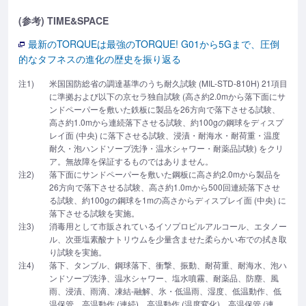
(参考) TIME&SPACE
最新のTORQUEは最強のTORQUE! G01から5Gまで、圧倒
的なタフネスの進化の歴史を振り返る
注1)
米国国防総省の調達基準のうち耐久試験 (MIL-STD-810H) 21項目
に準拠および以下の京セラ独自試験 (高さ約2.0mから落下面にサ
ンドペーパーを敷いた鉄板に製品を26方向で落下させる試験、
高さ約1.0mから連続落下させる試験、約100gの鋼球をディスプ
レイ面 (中央) に落下させる試験、浸漬・耐海水・耐荷重・温度
耐久・泡ハンドソープ洗浄・温水シャワー・耐薬品試験) をクリ
ア。無故障を保証するものではありません。
注2)
落下面にサンドペーパーを敷いた鋼板に高さ約2.0mから製品を
26方向で落下させる試験、高さ約1.0mから500回連続落下させ
る試験、約100gの鋼球を1mの高さからディスプレイ面 (中央) に
落下させる試験を実施。
注3)
消毒用として市販されているイソプロピルアルコール、エタノー
ル、次亜塩素酸ナトリウムを少量含ませた柔らかい布での拭き取
り試験を実施。
注4)
落下、タンブル、鋼球落下、衝撃、振動、耐荷重、耐海水、泡ハ
ンドソープ洗浄、温水シャワー、塩水噴霧、耐薬品、防塵、風
雨、浸漬、雨滴、凍結-融解、氷・低温雨、湿度、低温動作、低
温保管、高温動作 (連続)、高温動作 (温度変化)、高温保管 (連