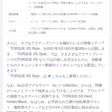
ャッターを切るだけで明るい写真を撮ることができる「ナイトモー
ド」を新搭載。
電池容量
・電池パック取り外し式の大容量4,000mAhバッテリーを搭載。
カラー
・レッド、ブラックに加え、新たにイエローを追加。
・アウトドア活動をサポートする「Outdoor Portal」が進化。顔認
その他
証も新たに搭載。
さらに、
タフなアクティブシーンを極めたい人の情報メディア
「TORQUE (R) Style」を2021年3月16日午後2時から公開しま
す。「TORQUE (R) Style」では、さまざまなアクティブシー
ンでのTORQUE (R) ならではの楽しみ方はもちろん、先駆者
たちのドキュメンタリー動画やインタビューなども配信してい
きます。
「TORQUE (R) Style」は
こちら
をご参照ください。
なお、au公式アクセサリー「au +1 collection」からは、同梱
のベルトとフックで端末をぶら下げることができ、アウトドア
の場面でもスマートに利用できる「TORQUE 5G Hard
Holder/Black」をはじめ、お手持ちの三脚や自転車用マウン
ト、撮影用スティックなどの1/4ネジ対応製品と組み合わせ、