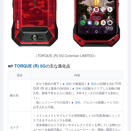
<TORQUE (R) 5G Coleman LIMITED>
■
TORQUE (R) 5G
の主な進化点
項目
内容
・京セラ独自の落下 (
注2
) や耐薬品 (
注3
) の試験を含むTOR
QUE (R) 史上最多の28項目 (
注4
) の試験をクリアした別格の耐
久性。耐落下性をさらに強化し、約5.5インチの大画面でも割れに
耐久性
くい。
・泡ハンドソープでの洗浄 (
注5
)、アルコール除菌シートでの
お手入れも可能。
・メインカメラとサブカメラを同時撮影し1つの写真/動画にミック
スできるマルチカメラを搭載。
・本体側面のカメラボタンやダイレクトボタンを押している間だけ
カメラ
ムービーを録画可能な「プッシュムービー」や、薄暗い環境でもシ