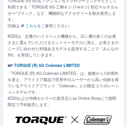
TORQUE (R) 5Gをアクションカメラやツーリングナビとして
利用できる「TORQUE 5G 三脚ネジ (1/4ネジ) 対応マルチホル
ダー/ブラック」など、機能的なアクセサリーを順次発売しま
す。
詳細は
こちら
をご参照ください。
KDDIは、定番のハイスペック機種から、広い層の多くのお客
さまに選んでいただけるエントリーモデルに加え、お客さまの
ニーズに合わせた特徴あるモデルも提供することで「みんなの
5G」を実現していきます。
■
TORQUE (R) 5G Coleman LIMITED
「TORQUE (R) 5G Coleman LIMITED」は、創業から120周年
を迎え、アウトドア製品で世界中のユーザーから高い信頼を得
ているアウトドアブランド「Coleman」との限定コラボレーシ
ョンモデルです。
KDDIおよび沖縄セルラーの直営店とau Online Shopにて期間
限定で予約販売します。