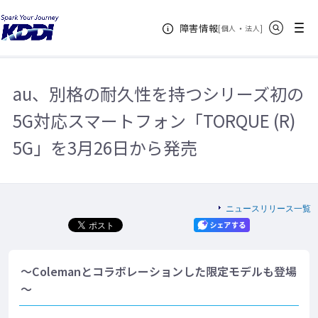
KDDIホーム
企業情報
ニュースリリース一覧
2021年
au、
サイト内検索
メニュー
障害情報
別格の耐久性を持つシリーズ初の5G対応スマートフォン「TORQUE (R) 5G」
[
・
新規ウィンドウ
]
個人
法人
を3月26日から発売
au、別格の耐久性を持つシリーズ初の
5G対応スマートフォン「TORQUE (R)
5G」を3月26日から発売
ニュースリリース一覧
～Colemanとコラボレーションした限定モデルも登場
～