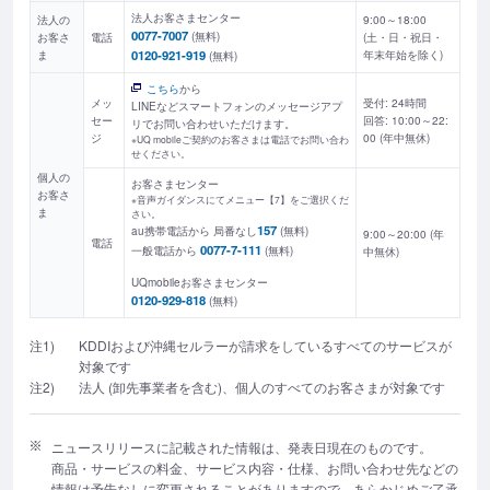
法人お客さまセンター
法人の
9:00～18:00
0077-7007
(無料)
お客さ
電話
(土・日・祝日・
0120-921-919
ま
年末年始を除く)
(無料)
こちら
から
メッ
受付: 24時間
LINEなどスマートフォンのメッセージアプ
セー
回答: 10:00～22:
リでお問い合わせいただけます。
ジ
00 (年中無休)
※UQ mobileご契約のお客さまは電話でお問い合わ
せください。
個人の
お客さまセンター
お客さ
※音声ガイダンスにてメニュー【7】をご選択くだ
ま
さい。
157
au携帯電話から 局番なし
(無料)
9:00～20:00 (年
電話
0077-7-111
一般電話から
(無料)
中無休)
UQmobileお客さまセンター
0120-929-818
(無料)
注1)
KDDIおよび沖縄セルラーが請求をしているすべてのサービスが
対象です
注2)
法人 (卸先事業者を含む)、個人のすべてのお客さまが対象です
ニュースリリースに記載された情報は、発表日現在のものです。
商品・サービスの料金、サービス内容・仕様、お問い合わせ先などの
情報は予告なしに変更されることがありますので、あらかじめご了承