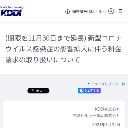
KDDIホーム
企業情報
ニュースリリース一覧
2021年
(期
サイト内検索
メニュー
障害情報
限を11月30日まで延長) 新型コロナウイルス感染症の影響拡大に伴う料金請求
[
・
新規ウィンドウ
]
個人
法人
の取り扱いについて
(期限を11月30日まで延長) 新型コロナ
ウイルス感染症の影響拡大に伴う料金
請求の取り扱いについて
ニュースリリース一覧
KDDI株式会社
沖縄セルラー電話株式会社
2021年1月21日