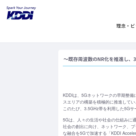
KDDIホーム
企業情報
ニュースリリ
5Gサービスエリアの拡
理念・ビ
～既存周波数のNR化を推進し、3.
KDDIは、5Gネットワークの早期整備
スエリアの構築を積極的に推進してい
このたび、3.5GHz帯を利用した5Gサ
5Gは、人々の生活や社会の仕組みに
社会の創出に向け、ネットワーク、プラ
な融合を5Gで加速する「KDDI Accele