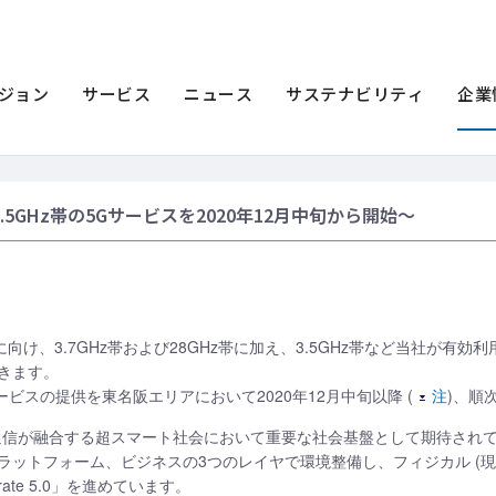
ース一覧
2020年
5Gサービスエリアの拡大に向けた取り組みについて
大に向けた取り組みについて
ジョン
サービス
ニュース
サステナビリティ
企業
5GHz帯の5Gサービスを2020年12月中旬から開始～
に向け、3.7GHz帯および28GHz帯に加え、3.5GHz帯など当社が有
きます。
ービスの提供を東名阪エリアにおいて2020年12月中旬以降 (
注
)、順
通信が融合する超スマート社会において重要な社会基盤として期待されて
ットフォーム、ビジネスの3つのレイヤで環境整備し、フィジカル (現実)
rate 5.0」を進めています。