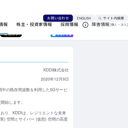
ニュースリリース一覧
言語を切り替える
お問い合わせ
ENGLISH
サイト内検索
情報
株主・投資家情報
採用情報
障害情報
[
・
]
個人
法人
このページを印刷する
KDDI株式会社
2020年12月9日
効利用中の既存周波数を利用した5Gサービ
次開始します。
おり、KDDIは、レジリエントな未来
 空間とサイバー (仮想) 空間の高度