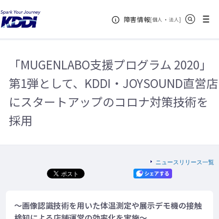
KDDIホーム
企業情報
ニュースリリース一覧
2020年
サイト内検索
メニュー
障害情報
「MUGENLABO支援プログラム 2020」第1弾として、KDDI・JOYSOUND
[
・
新規ウィンドウ
]
個人
法人
直営店にスタートアップのコロナ対策技術を採用
「MUGENLABO支援プログラム 2020」
第1弾として、KDDI・JOYSOUND直営店
にスタートアップのコロナ対策技術を
採用
ニュースリリース一覧
～画像認識技術を用いた体温測定や展示デモ機の接触
検知による店舗運営の効率化を実施～