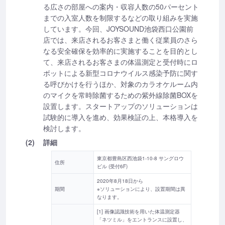
る広さの部屋への案内・収容人数の50パーセント
までの入室人数を制限するなどの取り組みを実施
しています。今回、JOYSOUND池袋西口公園前
店では、来店されるお客さまと働く従業員のさら
なる安全確保を効率的に実施することを目的とし
て、来店されるお客さまの体温測定と受付時にロ
ボットによる新型コロナウイルス感染予防に関す
る呼びかけを行うほか、対象のカラオケルーム内
のマイクを常時除菌するための紫外線除菌BOXを
設置します。スタートアップのソリューションは
試験的に導入を進め、効果検証の上、本格導入を
検討します。
(2)
詳細
東京都豊島区西池袋1-10-8 サングロウ
住所
ビル (受付6F)
2020年8月18日から
期間
※ソリューションにより、設置期間は異
なります。
[1] 画像認識技術を用いた体温測定器
「ネツミル」をエントランスに設置し、