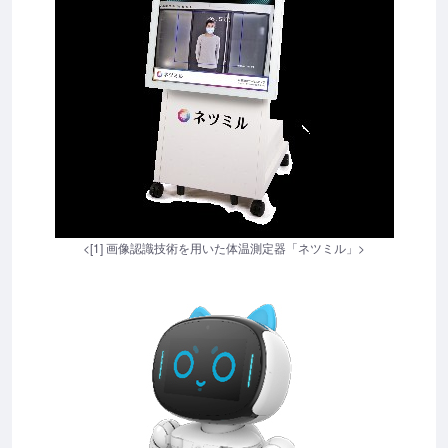
<[1] 画像認識技術を用いた体温測定器「ネツミル」>