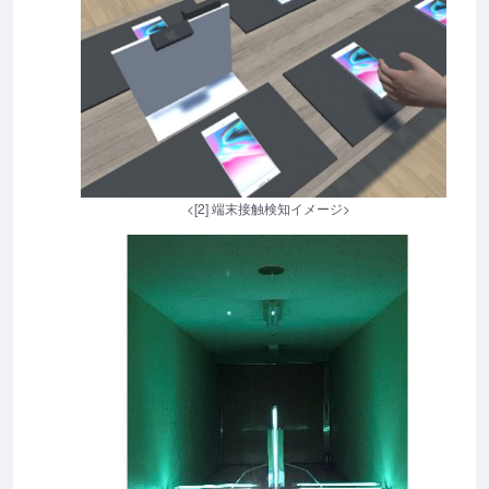
<[2] 端末接触検知イメージ>