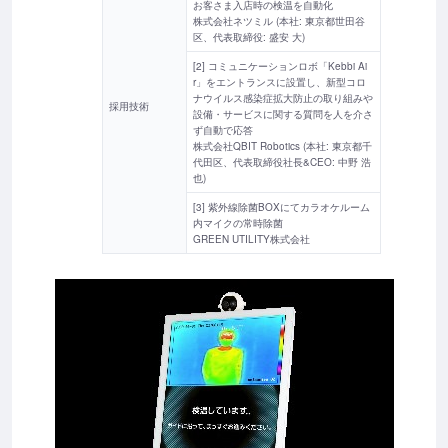
お客さま入店時の検温を自動化
株式会社ネツミル (本社: 東京都世田谷
区、代表取締役: 盛安 大)
[2] コミュニケーションロボ「Kebbi Ai
r」をエントランスに設置し、新型コロ
ナウイルス感染症拡大防止の取り組みや
採用技術
設備・サービスに関する質問を人を介さ
ず自動で応答
株式会社QBIT Robotics (本社: 東京都千
代田区、代表取締役社長&CEO: 中野 浩
也)
[3] 紫外線除菌BOXにてカラオケルーム
内マイクの常時除菌
GREEN UTILITY株式会社