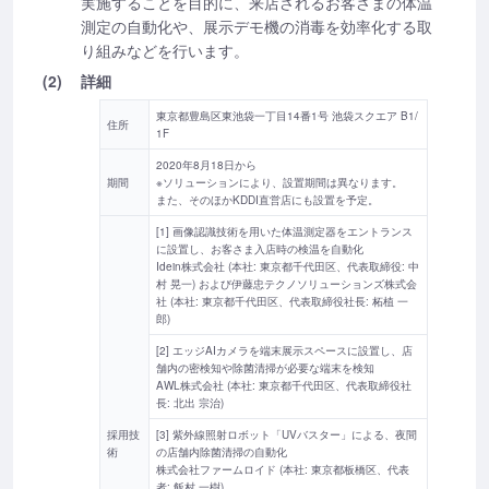
実施することを目的に、来店されるお客さまの体温
測定の自動化や、展示デモ機の消毒を効率化する取
り組みなどを行います。
(2)
詳細
東京都豊島区東池袋一丁目14番1号 池袋スクエア B1/
住所
1F
2020年8月18日から
期間
※ソリューションにより、設置期間は異なります。
また、そのほかKDDI直営店にも設置を予定。
[1] 画像認識技術を用いた体温測定器をエントランス
に設置し、お客さま入店時の検温を自動化
Idein株式会社 (本社: 東京都千代田区、代表取締役: 中
村 晃一) および伊藤忠テクノソリューションズ株式会
社 (本社: 東京都千代田区、代表取締役社長: 柘植 一
郎)
[2] エッジAIカメラを端末展示スペースに設置し、店
舗内の密検知や除菌清掃が必要な端末を検知
AWL株式会社 (本社: 東京都千代田区、代表取締役社
長: 北出 宗治)
採用技
[3] 紫外線照射ロボット「UVバスター」による、夜間
術
の店舗内除菌清掃の自動化
株式会社ファームロイド (本社: 東京都板橋区、代表
者: 飯村 一樹)