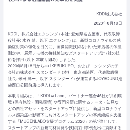
KDDI株式会社
2020年8月18日
KDDI、株式会社エクシング (本社: 愛知県名古屋市、代表取締
役社長: 水谷 靖、以下 エクシング) は、新型コロナウイルス感
染症対策の強化を目的に、画像認識技術を用いた来店者の体温
測定や、展示デモ機の接触検知などスタートアップ計7社の技
術を採用 (以下 本取り組み) しました。
2020年8月18日からau IKEBUKURO、およびエクシングの子
会社の株式会社スタンダード (本社: 東京都港区、代表取締役
社長: 米田 洋一、以下 スタンダード) が運営するJOYSOUND池
袋西口公園前店に導入します。
本取り組みは、「KDDI ∞ Labo」パートナー連合46社が共創環
境 (保有施設・開発環境) や専門分野に関するデータ・知見な
どの自社アセットをスタートアップに提供し、新型コロナウイ
ルス感染症の影響下におけるスタートアップの事業継続を支援
する「MUGENLABO支援プログラム 2020」の第1弾として、
スタートアップの新規商材開発や技術採用事例創出に貢献する