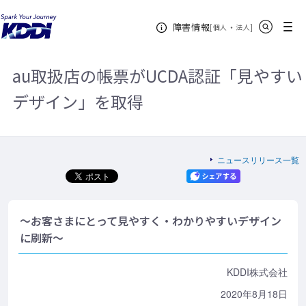
KDDIホーム
企業情報
ニュースリリース一覧
2020年
au取
サイト内検索
メニュー
障害情報
扱店の帳票がUCDA認証「見やすいデザイン」を取得
[
・
新規ウィンドウ
]
個人
法人
au取扱店の帳票がUCDA認証「見やすい
デザイン」を取得
ニュースリリース一覧
～お客さまにとって見やすく・わかりやすいデザイン
に刷新～
KDDI株式会社
2020年8月18日