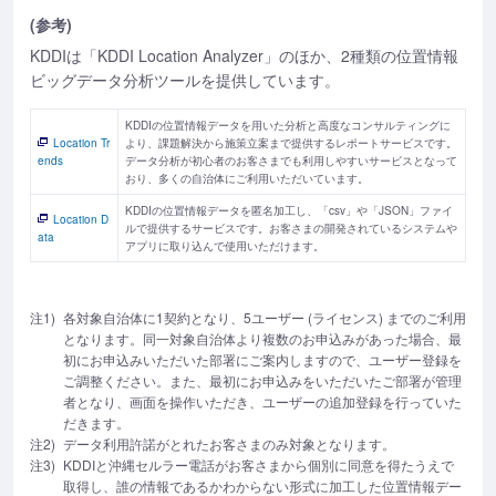
(参考)
KDDIは「KDDI Location Analyzer」のほか、2種類の位置情報
ビッグデータ分析ツールを提供しています。
KDDIの位置情報データを用いた分析と高度なコンサルティングに
Location Tr
より、課題解決から施策立案まで提供するレポートサービスです。
ends
データ分析が初心者のお客さまでも利用しやすいサービスとなって
おり、多くの自治体にご利用いただいています。
KDDIの位置情報データを匿名加工し、「csv」や「JSON」ファイ
Location D
ルで提供するサービスです。お客さまの開発されているシステムや
ata
アプリに取り込んで使用いただけます。
注1)
各対象自治体に1契約となり、5ユーザー (ライセンス) までのご利用
となります。同一対象自治体より複数のお申込みがあった場合、最
初にお申込みいただいた部署にご案内しますので、ユーザー登録を
ご調整ください。また、最初にお申込みをいただいたご部署が管理
者となり、画面を操作いただき、ユーザーの追加登録を行っていた
だきます。
注2)
データ利用許諾がとれたお客さまのみ対象となります。
注3)
KDDIと沖縄セルラー電話がお客さまから個別に同意を得たうえで
取得し、誰の情報であるかわからない形式に加工した位置情報デー