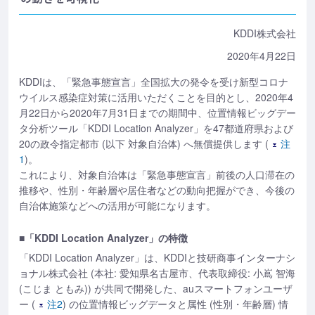
KDDI株式会社
2020年4月22日
KDDIは、「緊急事態宣言」全国拡大の発令を受け新型コロナ
ウイルス感染症対策に活用いただくことを目的とし、2020年4
月22日から2020年7月31日までの期間中、位置情報ビッグデー
タ分析ツール「KDDI Location Analyzer」を47都道府県および
20の政令指定都市 (以下 対象自治体) へ無償提供します (
注
1
)。
これにより、対象自治体は「緊急事態宣言」前後の人口滞在の
推移や、性別・年齢層や居住者などの動向把握ができ、今後の
自治体施策などへの活用が可能になります。
■「KDDI Location Analyzer」の特徴
「KDDI Location Analyzer」は、KDDIと技研商事インターナシ
ョナル株式会社 (本社: 愛知県名古屋市、代表取締役: 小嶌 智海
(こじま ともみ)) が共同で開発した、auスマートフォンユーザ
ー (
注2
) の位置情報ビッグデータと属性 (性別・年齢層) 情