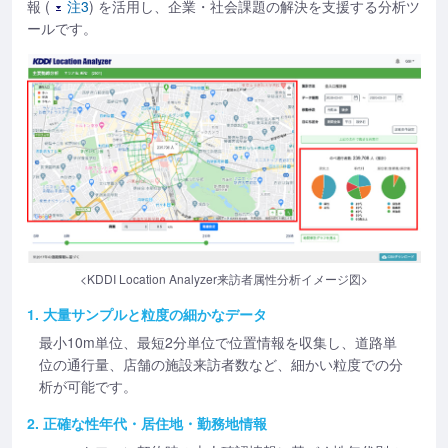
報 (
注3
) を活用し、企業・社会課題の解決を支援する分析ツ
ールです。
<KDDI Location Analyzer来訪者属性分析イメージ図>
1. 大量サンプルと粒度の細かなデータ
最小10m単位、最短2分単位で位置情報を収集し、道路単
位の通行量、店舗の施設来訪者数など、細かい粒度での分
析が可能です。
2. 正確な性年代・居住地・勤務地情報