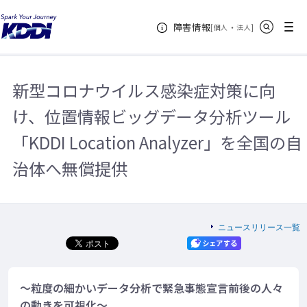
KDDIホーム
企業情報
ニュースリリース一覧
2020年
新型
サイト内検索
メニュー
障害情報
コロナウイルス感染症対策に向け、位置情報ビッグデータ分析ツール「KDDI
[
・
新規ウィンドウ
]
個人
法人
Location Analyzer」を全国の自治体へ無償提供
新型コロナウイルス感染症対策に向
け、位置情報ビッグデータ分析ツール
「KDDI Location Analyzer」を全国の自
治体へ無償提供
ニュースリリース一覧
～粒度の細かいデータ分析で緊急事態宣言前後の人々
の動きを可視化～