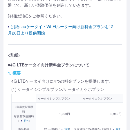
通じて、新しい体験価値を創造していきます。
詳細は別紙をご参照ください。
別紙: auケータイ・Wi-Fiルーター向け新料金プランを12
月26日より提供開始
<別紙>
■4G LTEケータイ向け新料金プランについて
1. 概要
4G LTEケータイ向けに4つの料金プランを提供します。
(1) ケータイシンプルプラン/ケータイカケホプラン
ケータイシンプルプラン
ケータイカケホプラン
2年契約N適用
時
1,200円
2,980円
月額基本使用料
(
注4
)
通話料金
20円/30秒 (
注5
)
国内通話が24時間かけ放題 (
注1
)