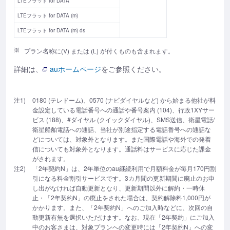
LTEフラット for DATA
LTEフラット for DATA (m)
LTEフラット for DATA (m) ds
プラン名称に(V) または (L) が付くものも含まれます。
詳細は、
auホームページ
をご参照ください。
注1)
0180 (テレドーム)、0570 (ナビダイヤルなど) から始まる他社が料
金設定している電話番号への通話や番号案内 (104)、行政1XYサー
ビス (188)、#ダイヤル (クイックダイヤル)、SMS送信、衛星電話/
衛星船舶電話への通話、当社が別途指定する電話番号への通話な
どについては、対象外となります。また国際電話や海外での発着
信についても対象外となります。通話料はサービスに応じた課金
がされます。
注2)
「2年契約N」は、2年単位のau継続利用で月額料金が毎月170円割
引になる料金割引サービスです。3カ月間の更新期間に廃止のお申
し出がなければ自動更新となり、更新期間以外に解約・一時休
止・「2年契約N」の廃止をされた場合は、契約解除料1,000円が
かかります。また、「2年契約N」へのご加入時などに、次回の自
動更新有無を選択いただけます。なお、現在「2年契約」にご加入
中のお客さまは、対象プランへの変更時には「2年契約N」への変