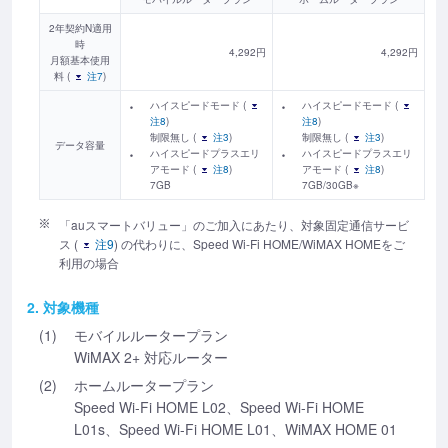
2年契約N適用
時
4,292円
4,292円
月額基本使用
料 (
注7
)
ハイスピードモード (
ハイスピードモード (
注8
)
注8
)
制限無し (
注3
)
制限無し (
注3
)
データ容量
ハイスピードプラスエリ
ハイスピードプラスエリ
アモード (
注8
)
アモード (
注8
)
7GB
7GB/30GB※
「auスマートバリュー」のご加入にあたり、対象固定通信サービ
ス (
注9
) の代わりに、Speed Wi-Fi HOME/WiMAX HOMEをご
利用の場合
2. 対象機種
(1)
モバイルルータープラン
WiMAX 2+ 対応ルーター
(2)
ホームルータープラン
Speed Wi-Fi HOME L02、Speed Wi-Fi HOME
L01s、Speed Wi-Fi HOME L01、WiMAX HOME 01