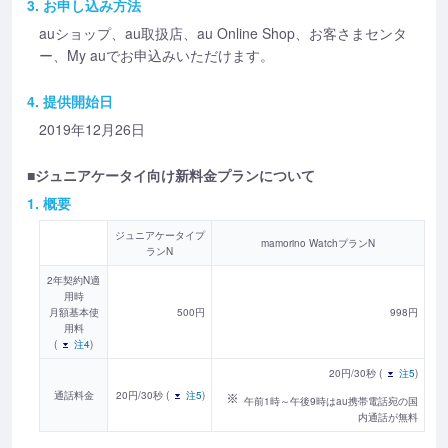
3. お申し込み方法
auショップ、au取扱店、au Online Shop、お客さまセンタ
ー、My auでお申込みいただけます。
4. 提供開始日
2019年12月26日
■ジュニアケータイ向け新料金プランについて
1. 概要
ジュニアケータイプ
mamorino WatchプランN
ランN
2年契約N適
用時
月額基本使
500円
998円
用料
(
注4
)
20円/30秒 (
注5
)
通話料金
20円/30秒 (
注5
)
午前1時～午後9時はau携帯電話宛の国
内通話が無料