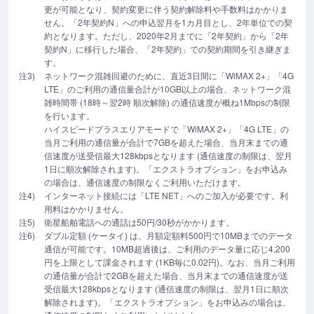
更が可能となり、契約変更に伴う契約解除料や手数料はかかりま
せん。「2年契約N」への申込翌月を1カ月目とし、2年単位での契
約となります。ただし、2020年2月までに「2年契約」から「2年
契約N」に移行した場合、「2年契約」での契約期間を引き継ぎま
す。
注3)
ネットワーク混雑回避のために、直近3日間に「WiMAX 2+」「4G
LTE」のご利用の通信量合計が10GB以上の場合、ネットワーク混
雑時間帯 (18時～翌2時 順次解除) の通信速度が概ね1Mbpsの制限
を行います。
ハイスピードプラスエリアモードで「WiMAX 2+」「4G LTE」の
当月ご利用の通信量が合計で7GBを超えた場合、当月末までの通
信速度が送受信最大128kbpsとなります (通信速度の制限は、翌月
1日に順次解除されます)。「エクストラオプション」をお申込み
の場合は、通信速度の制限なくご利用いただけます。
注4)
インターネット接続には「LTE NET」へのご加入が必要です。利
用料はかかりません。
注5)
衛星船舶電話への通話は50円/30秒がかかります。
注6)
ダブル定額 (ケータイ) は、月額定額料500円で10MBまでのデータ
通信が可能です。10MB超過後は、ご利用のデータ量に応じ4,200
円を上限として課金されます (1KB毎に0.02円)。なお、当月ご利用
の通信量が合計で2GBを超えた場合、当月末までの通信速度が送
受信最大128kbpsとなります (通信速度の制限は、翌月1日に順次
解除されます)。「エクストラオプション」をお申込みの場合は、