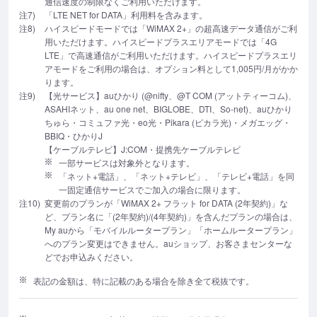
通信速度の制限なくご利用いただけます。
注7)
「LTE NET for DATA」利用料を含みます。
注8)
ハイスピードモードでは「WiMAX 2+」の超高速データ通信がご利
用いただけます。ハイスピードプラスエリアモードでは「4G
LTE」で高速通信がご利用いただけます。ハイスピードプラスエリ
アモードをご利用の場合は、オプション料として1,005円/月がかか
ります。
注9)
【光サービス】auひかり (@nifty、@T COM (アットティーコム)、
ASAHIネット、au one net、BIGLOBE、DTI、So-net)、auひかり
ちゅら・コミュファ光・eo光・Pikara (ピカラ光)・メガエッグ・
BBIQ・ひかりJ
【ケーブルテレビ】J:COM・提携先ケーブルテレビ
一部サービスは対象外となります。
「ネット+電話」、「ネット+テレビ」、「テレビ+電話」を同
一固定通信サービスでご加入の場合に限ります。
注10)
変更前のプランが「WiMAX 2+ フラット for DATA (2年契約)」な
ど、プラン名に「(2年契約)/(4年契約)」を含んだプランの場合は、
My auから「モバイルルータープラン」「ホームルータープラン」
へのプラン変更はできません。auショップ、お客さまセンターな
どでお申込みください。
表記の金額は、特に記載のある場合を除き全て税抜です。