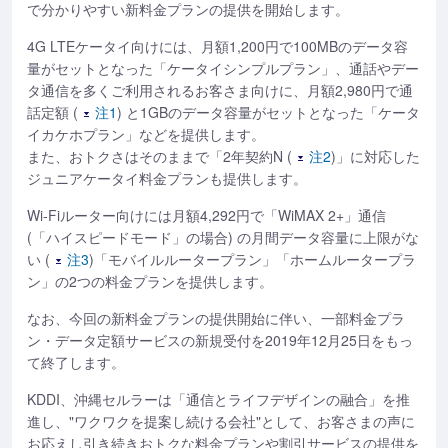
で分かりやすい新料金プランの提供を開始します。
4G LTEケータイ向けには、月額1,200円で100MBのデータ容
量がセットとなった「ケータイシンプルプラン」、通話やデー
タ通信を多くご利用されるお客さま向けに、月額2,980円で通
話定額 (
注1
) と1GBのデータ容量がセットとなった「ケータ
イカケホプラン」などを提供します。
また、おトクさはそのままで「2年契約N (
注2
)」に対応した
ジュニアケータイ料金プランも提供します。
Wi-Fiルーター向けには月額4,292円で「WiMAX 2+」通信
(「ハイスピードモード」の場合) の月間データ容量に上限がな
い (
注3
)「モバイルルータープラン」「ホームルータープラ
ン」の2つの料金プランを提供します。
なお、今回の新料金プランの提供開始に伴い、一部料金プラ
ン・データ定額サービスの新規受付を2019年12月25日をもっ
て終了します。
KDDI、沖縄セルラーは「通信とライフデザインの融合」を推
進し、"ワクワクを提案し続ける会社"として、お客さまの声に
お応えし引き続きおトクな料金プランや割引サービスの提供を