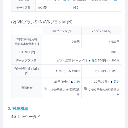
データ容量
100MB
1GB
(2) VKプランS (N)/VKプランM (N)
VKプランS (N)
VKプランM (N)
2年契約N適用時
998円
1,620円
月額基本使用料 [1]
LTE NET [2]
300円
データプラン [3]
ダブル定額 (ケータイ) (
注6
) 500円～4,200円
合計金額 [1] + [2] +
1,798円～5,498円
2,420円～6,120円
[3]
20円/30秒 (
注5
)
20円/30秒 (
注5
)
通話料金
1,100円分の無料通話込
2,600円分の無料通話込
み
み
2. 対象機種
4G LTEケータイ