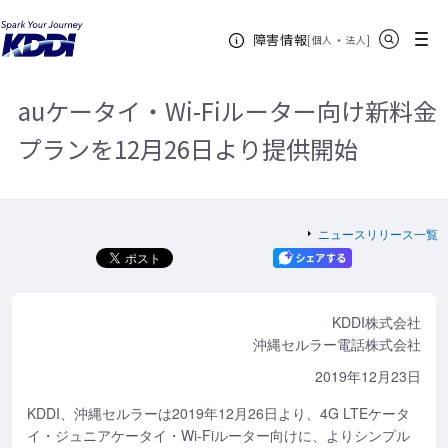
KDDIホーム
企業情報
ニュースリリース一覧
2019年
auケ
サイト内検索
メニュー
障害情報
ータイ・Wi-Fiルーター向け新料金プランを12月26日より提供開始
[
・
新規ウィンドウ
]
個人
法人
auケータイ・Wi-Fiルーター向け新料金
プランを12月26日より提供開始
ニュースリリース一覧
KDDI株式会社
沖縄セルラー電話株式会社
2019年12月23日
KDDI、沖縄セルラーは2019年12月26日より、4G LTEケータ
イ・ジュニアケータイ・Wi-Fiルーター向けに、よりシンプル