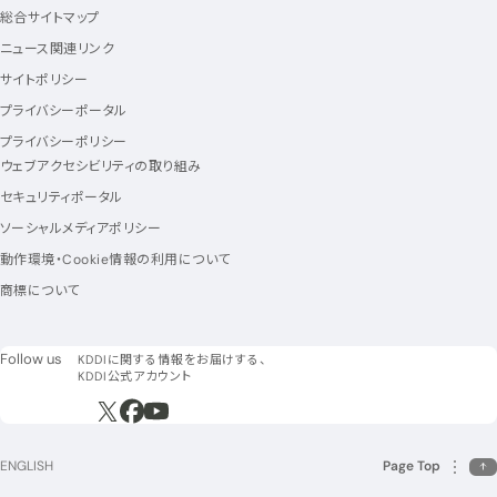
総合サイトマップ
ニュース関連リンク
サイトポリシー
プライバシーポータル
プライバシーポリシー
ウェブアクセシビリティの取り組み
セキュリティポータル
ソーシャルメディアポリシー
動作環境・Cookie情報の利用について
商標について
フォローアス
Follow us
KDDIに関する情報をお届けする、
KDDI公式アカウント
新規ウィンドウで開く
新規ウィンドウで開く
新規ウィンドウで開く
ENGLISH
Page Top