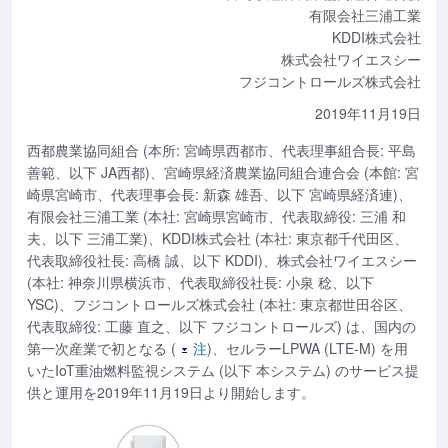
有限会社三浦工業
KDDI株式会社
株式会社ワイエスシー
フジコントロールズ株式会社
2019年11月19日
西都農業協同組合 (本所: 宮崎県西都市、代表理事組合長: 平島
善範、以下 JA西都)、宮崎県経済農業協同組合連合会 (本館: 宮
崎県宮崎市、代表理事会長: 新森 雄吾、以下 宮崎県経済連)、
有限会社三浦工業 (本社: 宮崎県宮崎市、代表取締役: 三浦 和
夫、以下 三浦工業)、KDDI株式会社 (本社: 東京都千代田区、
代表取締役社長: 高橋 誠、以下 KDDI)、株式会社ワイエスシー
(本社: 神奈川県横浜市、代表取締役社長: 小泉 稔、以下
YSC)、フジコントロールズ株式会社 (本社: 東京都世田谷区、
代表取締役: 工藤 直之、以下 フジコントロールズ) は、国内の
第一次産業で初となる (
注
)、セルラーLPWA (LTE-M) を用
いたIoT重油燃料監視システム (以下 本システム) のサービス提
供と運用を2019年11月19日より開始します。