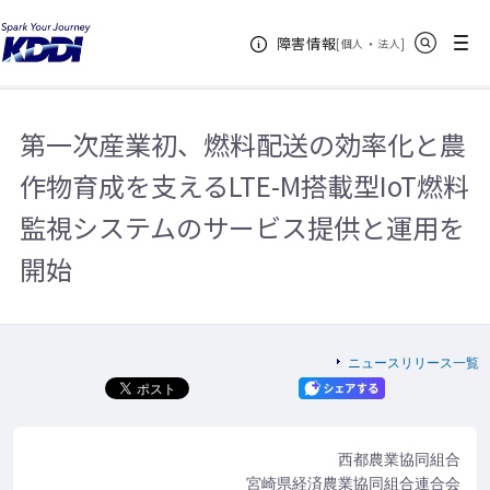
KDDIホーム
企業情報
ニュースリリース一覧
2019年
第一
サイト内検索
メニュー
障害情報
次産業初、燃料配送の効率化と農作物育成を支えるLTE-M搭載型IoT燃料監視シ
[
・
新規ウィンドウ
]
個人
法人
ステムのサービス提供と運用を開始
第一次産業初、燃料配送の効率化と農
作物育成を支えるLTE-M搭載型IoT燃料
監視システムのサービス提供と運用を
開始
ニュースリリース一覧
西都農業協同組合
宮崎県経済農業協同組合連合会