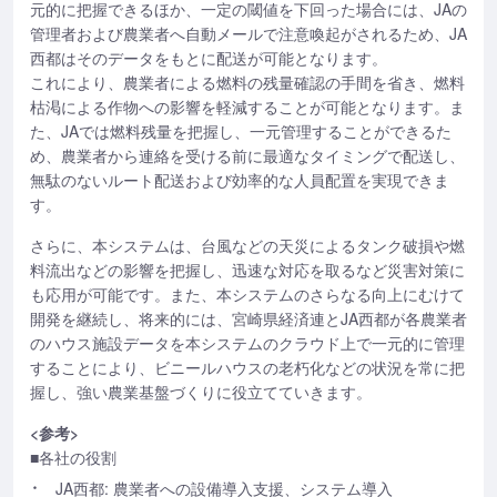
元的に把握できるほか、一定の閾値を下回った場合には、JAの
管理者および農業者へ自動メールで注意喚起がされるため、JA
西都はそのデータをもとに配送が可能となります。
これにより、農業者による燃料の残量確認の手間を省き、燃料
枯渇による作物への影響を軽減することが可能となります。ま
た、JAでは燃料残量を把握し、一元管理することができるた
め、農業者から連絡を受ける前に最適なタイミングで配送し、
無駄のないルート配送および効率的な人員配置を実現できま
す。
さらに、本システムは、台風などの天災によるタンク破損や燃
料流出などの影響を把握し、迅速な対応を取るなど災害対策に
も応用が可能です。また、本システムのさらなる向上にむけて
開発を継続し、将来的には、宮崎県経済連とJA西都が各農業者
のハウス施設データを本システムのクラウド上で一元的に管理
することにより、ビニールハウスの老朽化などの状況を常に把
握し、強い農業基盤づくりに役立てていきます。
<参考>
■各社の役割
JA西都: 農業者への設備導入支援、システム導入