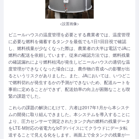
<設置画像>
ビニールハウスの温度管理を必要とする農業者では、温度管理
に必要な燃料を備蓄するタンクを最低でも1日1回目視で確認
し、燃料残量が少なくなった際は、農業者の大半は電話でJAに
燃料の配送を依頼しています。従来の確認方法では、燃料残量
の確認漏れにより燃料枯渇が発生しビニールハウスの適切な温
度管理ができなくなった場合には、農作物の育成への影響が出
るというリスクがありました。また、JAにおいては、いつどこ
で燃料切れが発生するかの予測ができないため、配送ルートを
事前に定めることができず、配送効率の向上が困難なことも喫
緊の課題でした。
これらの課題の解決にむけて、六者は2017年1月から本システ
ムの開発に取り組んできました。本システムを導入することに
より、圧力センサーで測定されたタンク内の燃料の残量データ
をLTE-M対応の省電力なIoTデバイスにてクラウドにデータ転
送することで見える化をします。画面上で全タンクの残量が一