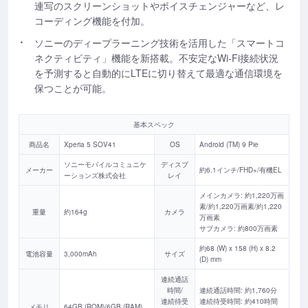
連写のスクリーンショットやボイスチェンジャーなど、レ
コーディング機能を付加。
ソニーのディープラーニング技術を活用した「スマートコ
ネクティビティ」機能を新搭載。不安定なWi-Fi接続状況
を予測すると自動的にLTEに切り替えて最適な通信環境を
保つことが可能。
基本スペック
商品名
Xperia 5 SOV41
OS
Android (TM) 9 Pie
ソニーモバイルコミュニケ
ディスプ
メーカー
約6.1インチ/FHD+/有機EL
ーションズ株式会社
レイ
メインカメラ: 約1,220万画
素/約1,220万画素/約1,220
重量
約164g
カメラ
万画素
サブカメラ: 約800万画素
約68 (W) x 158 (H) x 8.2
電池容量
3,000mAh
サイズ
(D) mm
連続通話
時間/
連続通話時間: 約1,760分
連続待受
連続待受時間: 約410時間
メモリ
64GB (ROM)/6GB (RAM)