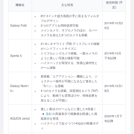
発売時期 (予
機種名
主な特長
定)
約7.3インチ超大画面が手に収まるフォルダ
ブルデザイン
2019年10月2
Galaxy Fold
3つのアプリを同時使用可能
5日
メインカメラ、サブカメラのほか、カバー
カメラを加えた6つのカメラを搭載
21:9シネマワイド (TM) ディスプレイの体験
がハンドフィットサイズに
トリプルレンズカメラ搭載。一眼カメラの
2019年10月
Xperia 5
ように美しい写真が撮影可能
下旬以降
ハイスペックが実現する、快適な操作性と
ゲーム体験
新搭載「エアアクション」機能により、ジ
ェスチャー操作が可能になるなど進化した
Galaxy Note1
「Sペン」を搭載
2019年10月1
0+
4つのカメラを搭載。深度測位カメラ (ToF)
8日
により、動画でも背景ぼけや、特殊効果を
加えることが可能に
激しい動きのゲームなどに適した4倍速 (
注2
) の高速表示で残像感を軽減した画
2020年1月下
AQUOS zero2
面表示を実現
旬以降
ハイスペックでありつつ140g台の軽量ボデ
ィ