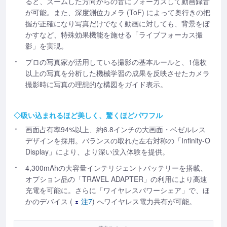
ると、ズームした方向からの音にフォーカスして動画録音
が可能。また、深度測位カメラ (ToF) によって奥行きの把
握が正確になり写真だけでなく動画に対しても、背景をぼ
かすなど、特殊効果機能を施せる「ライブフォーカス撮
影」を実現。
プロの写真家が活用している撮影の基本ルールと、1億枚
以上の写真を分析した機械学習の成果を反映させたカメラ
撮影時に写真の理想的な構図をガイド表示。
◇吸い込まれるほど美しく、驚くほどパワフル
画面占有率94%以上、約6.8インチの大画面・ベゼルレス
デザインを採用。バランスの取れた左右対称の「Infinity-O
Display」により、より深い没入体験を提供。
4,300mAhの大容量インテリジェントバッテリーを搭載、
オプション品の「TRAVEL ADAPTER」の利用により高速
充電を可能に。さらに「ワイヤレスパワーシェア」で、ほ
かのデバイス (
注7
) へワイヤレス電力共有が可能。