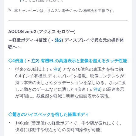
本キャンペーンは、サムスン電子ジャパン株式会社主催です。
AQUOS zero2 (アクオス ゼロツー)
～軽量ボディ×4倍速 (
注2
) ディスプレイで異次元の操作体
験へ～
◇4倍速 (
注2
) 有機ELの高速表示と想像を超えるタッチ性能
従来の50倍以上 (
注8
) となる10億色の表現力を持つ約
6.4インチ有機ELディスプレイを搭載。映像コンテンツが
持つ本来の美しさやグラデーションを楽しめる。さらに激
しい動きのゲームなどに適した4倍速 (
注2
) の高速表示
が可能に。残像感を軽減し明瞭な画面表示を実現。
◇驚きのハイスペックを宿した軽量ボディ
140g台 (暫定値) の軽量ボディで、手や腕が疲れにくく、
快適に移動中や寝ながらの長時間操作が可能。