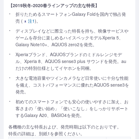
【2019秋冬-2020春ラインアップの主な特長】
折りたためるスマートフォンGalaxy Foldを国内で独占発
売 (
注
1
)。
ディスプレイなどに際立った特長を持ち、映像サービスや
ゲームを存分に楽しめるハイスペックモデルXperia 5、
Galaxy Note10+、AQUOS zero2を発売。
Xperiaブランド、AQUOSブランドのミドルレンジモデ
ル、Xperia 8、AQUOS sense3 plus サウンドを発売。au
だけの特別仕様としてイヤホンを同梱。
大きな電池容量やツインカメラなど日常使いに十分な性能
を備え、コストパフォーマンスに優れたAQUOS sense3を
発売。
初めてのスマートフォンでも安心の使いやすさに加え、お
客さまの「使い始め」「使いこなし」をしっかりサポート
するGalaxy A20、BASIO4を発売。
各機種の主な特長および、発売時期は以下のとおりです。
特長の詳細は、別紙1を参照ください。