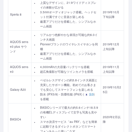
上質なデザインに、21:9ワイドディスプレ
イの体験が広がる
3.5mmオーディオジャック搭載。ヘッドセ
2019年10月
Xperia 8
ット付属ですぐに音楽が楽しめる
下旬以降
厳選アプリだけを搭載した、シンプルなホ
ーム画面
リアルかつ色鮮やかな表現が可能な約6.0イ
ンチ大画面
AQUOS sens
Pioneerブランドのワイヤレスイヤホンを同
2019年12月
e3 plus サウ
梱
上旬以降
ンド
厳選アプリだけを搭載した、シンプルなホ
ーム画面
AQUOS sens
4,000mAhの大容量バッテリーを搭載
2019年11月
e3
超広角撮影が可能なツインカメラを搭載
上旬以降
ベゼルレスデザインの約5.8インチ大画面と
充実したサポート機能。初めてのお客さま
2019年10月2
Galaxy A20
でも安心してスマートフォンを楽しめる
5日
防水 (IPX5/8)・防塵性能 (IP6X) (
注3
)
を搭載
BASIOシリーズで最大の約5.6インチ18.5:9
の有機ELディスプレイで文字も写真も見や
すい
2020年2月以
BASIO4
スマホ決済サービス「au PAY」などを簡単
降
に起動できるダイレクトボタンでスマート
フォンをもっと使いこなす