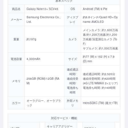
基本スペック
商品名
Galaxy Note10+ SCV45
OS
Android (TM) 9 Pie
Samsung Electronics Co.,
ディスプ
約6.8インチ/Quad HD+/Dy
メーカー
Ltd.
レイ
namic AMOLED
メインカメラ: 約1,600万画
素/約1,200万画素/約1,200
重量
約197g
カメラ
万画素/深度測位カメラ (To
F)
サブカメラ: 約1,000万画素
約77 (W) x 162 (H) x 7.9
電池容量
4,300mAh
サイズ
(D) mm
連続通話
時間/
連続通話時間: 約2,520分
256GB (ROM)/12GB (RA
連続待受
連続待受時間: 約420時間
メモリ
M)
時間/
(4G LTE/WiMAX 2+エリア)
電池持ち
電池持ち時間: 約140時間
時間
オーラグロー、オーラブラ
外部メモ
カラー
microSDXC (TM) (最大1TB)
ック
リ
対応サービス・機能
キャリアアグリゲー