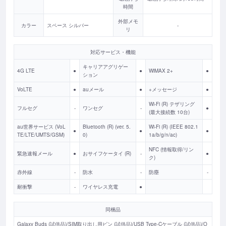
時間
外部メモ
カラー
スペース シルバー
-
リ
対応サービス・機能
キャリアアグリゲー
4G LTE
●
●
WiMAX 2+
●
ション
VoLTE
●
auメール
●
+メッセージ
●
Wi-Fi (R) テザリング
フルセグ
-
ワンセグ
-
●
(最大接続数 10台)
au世界サービス (VoL
Bluetooth (R) (ver. 5.
Wi-Fi (R) (IEEE 802.1
●
●
●
TE/LTE/UMTS/GSM)
0)
1a/b/g/n/ac)
NFC (情報取得/リン
緊急速報メール
●
おサイフケータイ (R)
-
●
ク)
赤外線
-
防水
-
防塵
-
耐衝撃
-
ワイヤレス充電
●
同梱品
Galaxy Buds (試供品)/SIM取り出し用ピン (試供品)/USB Type-Cケーブル (試供品)/O