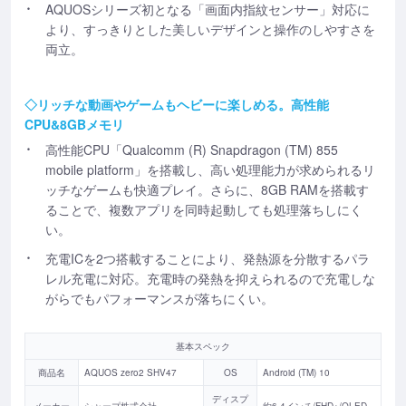
AQUOSシリーズ初となる「画面内指紋センサー」対応に
より、すっきりとした美しいデザインと操作のしやすさを
両立。
◇リッチな動画やゲームもヘビーに楽しめる。高性能
CPU&8GBメモリ
高性能CPU「Qualcomm (R) Snapdragon (TM) 855
mobile platform」を搭載し、高い処理能力が求められるリ
ッチなゲームも快適プレイ。さらに、8GB RAMを搭載す
ることで、複数アプリを同時起動しても処理落ちしにく
い。
充電ICを2つ搭載することにより、発熱源を分散するパラ
レル充電に対応。充電時の発熱を抑えられるので充電しな
がらでもパフォーマンスが落ちにくい。
基本スペック
商品名
AQUOS zero2 SHV47
OS
Android (TM) 10
ディスプ
メーカー
シャープ株式会社
約6.4インチ/FHD+/OLED