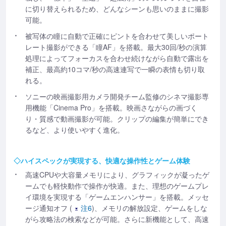
に切り替えられるため、どんなシーンも思いのままに撮影
可能。
被写体の瞳に自動で正確にピントを合わせて美しいポート
レート撮影ができる「瞳AF」を搭載。最大30回/秒の演算
処理によってフォーカスを合わせ続けながら自動で露出を
補正、最高約10コマ/秒の高速連写で一瞬の表情も切り取
れる。
ソニーの映画撮影用カメラ開発チーム監修のシネマ撮影専
用機能「Cinema Pro」を搭載。映画さながらの画づく
り・質感で動画撮影が可能。クリップの編集が簡単にでき
るなど、より使いやすく進化。
◇ハイスペックが実現する、快適な操作性とゲーム体験
高速CPUや大容量メモリにより、グラフィックが凝ったゲ
ームでも軽快動作で操作が快適。また、理想のゲームプレ
イ環境を実現する「ゲームエンハンサー」を搭載。メッセ
ージ通知オフ (
注6
)、メモリの解放設定、ゲームをしな
がら攻略法の検索などが可能。さらに新機能として、高速