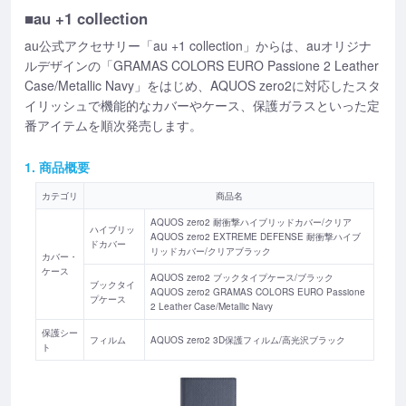
■au +1 collection
au公式アクセサリー「au +1 collection」からは、auオリジナ
ルデザインの「GRAMAS COLORS EURO Passione 2 Leather
Case/Metallic Navy」をはじめ、AQUOS zero2に対応したスタ
イリッシュで機能的なカバーやケース、保護ガラスといった定
番アイテムを順次発売します。
1. 商品概要
カテゴリ
商品名
AQUOS zero2 耐衝撃ハイブリッドカバー/クリア
ハイブリッ
AQUOS zero2 EXTREME DEFENSE 耐衝撃ハイブ
ドカバー
リッドカバー/クリアブラック
カバー・
ケース
AQUOS zero2 ブックタイプケース/ブラック
ブックタイ
AQUOS zero2 GRAMAS COLORS EURO Passione
プケース
2 Leather Case/Metallic Navy
保護シー
フィルム
AQUOS zero2 3D保護フィルム/高光沢ブラック
ト