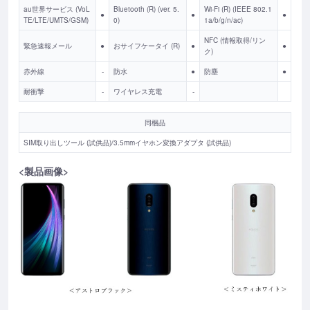
au世界サービス (VoL
Bluetooth (R) (ver. 5.
Wi-Fi (R) (IEEE 802.1
●
●
●
TE/LTE/UMTS/GSM)
0)
1a/b/g/n/ac)
NFC (情報取得/リン
緊急速報メール
●
おサイフケータイ (R)
●
●
ク)
赤外線
-
防水
●
防塵
●
耐衝撃
-
ワイヤレス充電
-
同梱品
SIM取り出しツール (試供品)/3.5mmイヤホン変換アダプタ (試供品)
<製品画像>