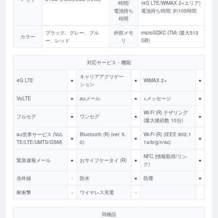
時間/
(4G LTE/WiMAX 2+エリア)
電池持ち
電池持ち時間: 約105時間
時間
ブラック、グレー、ブル
外部メモ
microSDXC (TM) (最大512
カラー
ー、レッド
リ
GB)
対応サービス・機能
キャリアアグリゲー
4G LTE
●
●
WiMAX 2+
●
ション
VoLTE
●
auメール
●
+メッセージ
●
Wi-Fi (R) テザリング
フルセグ
●
ワンセグ
●
●
(最大接続数 10台)
au世界サービス (VoL
Bluetooth (R) (ver. 5.
Wi-Fi (R) (IEEE 802.1
●
●
●
TE/LTE/UMTS/GSM)
0)
1a/b/g/n/ac)
NFC (情報取得/リン
緊急速報メール
●
おサイフケータイ (R)
●
●
ク)
赤外線
-
防水
●
防塵
●
耐衝撃
-
ワイヤレス充電
-
同梱品