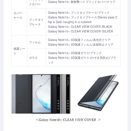
Galaxy Note10+ 耐衝撃ハイブリッドカバー/クリア
ドカバー
Galaxy Note10+ ブックタイプケース/ブラック
カバー・
Galaxy Note10+ ブックタイプケース/Disney pass C
ケース
ブックタイ
hip & Dale naughty in a nutshell
プケース
Galaxy Note10+ CLEAR VIEW COVER /BLACK
Galaxy Note10+ CLEAR VIEW COVER /SILVER
Galaxy Note10+ 3D保護フィルム/高光沢クリア
フィルム
Galaxy Note10+ 3D保護フィルム/反射防止クリア
保護シー
Galaxy Note10+ 3D保護ガラス/ブラック
ト
ガラス
Galaxy Note10+ 3D保護ガラス (のぞき見防止)/ブラ
ック