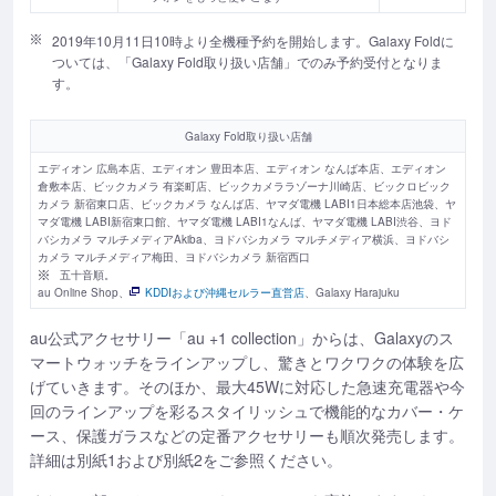
2019年10月11日10時より全機種予約を開始します。Galaxy Foldに
ついては、「Galaxy Fold取り扱い店舗」でのみ予約受付となりま
す。
Galaxy Fold取り扱い店舗
エディオン 広島本店、エディオン 豊田本店、エディオン なんば本店、エディオン
倉敷本店、ビックカメラ 有楽町店、ビックカメララゾーナ川崎店、ビックロビック
カメラ 新宿東口店、ビックカメラ なんば店、ヤマダ電機 LABI1日本総本店池袋、ヤ
マダ電機 LABI新宿東口館、ヤマダ電機 LABI1なんば、ヤマダ電機 LABI渋谷、ヨド
バシカメラ マルチメディアAkiba、ヨドバシカメラ マルチメディア横浜、ヨドバシ
カメラ マルチメディア梅田、ヨドバシカメラ 新宿西口
五十音順。
au Online Shop、
KDDIおよび沖縄セルラー直営店
、Galaxy Harajuku
au公式アクセサリー「au +1 collection」からは、Galaxyのス
マートウォッチをラインアップし、驚きとワクワクの体験を広
げていきます。そのほか、最大45Wに対応した急速充電器や今
回のラインアップを彩るスタイリッシュで機能的なカバー・ケ
ース、保護ガラスなどの定番アクセサリーも順次発売します。
詳細は別紙1および別紙2をご参照ください。