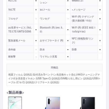
4G LTE
●
●
WiMAX 2+
●
ション
VoLTE
●
auメール
●
+メッセージ
●
Wi-Fi (R) テザリング
フルセグ
-
ワンセグ
-
●
(最大接続数 10台)
au世界サービス (VoL
Bluetooth (R) (ver. 5.
Wi-Fi (R) (IEEE 802.1
●
●
●
TE/LTE/UMTS/GSM)
0)
1a/b/g/n/ac)
NFC (情報取得/リン
緊急速報メール
●
おサイフケータイ (R)
●
●
ク)
赤外線
-
防水
●
防塵
●
耐衝撃
-
ワイヤレス充電
●
同梱品
保護フィルム (試供品) 貼付済み/Sペン (ペン先交換キット含む)/AKGチューニングマ
イク付き高音質イヤホン (USB Type-C) (試供品)/SIM取り出し用ピン (試供品)/USBケ
ーブル (C to C) (試供品)/クリアケース (試供品)
<製品画像>