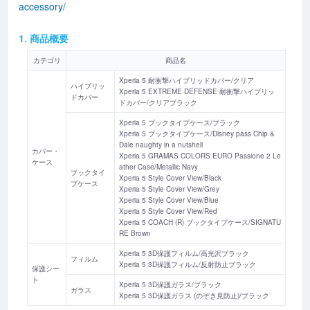
accessory/
1. 商品概要
カテゴリ
商品名
Xperia 5 耐衝撃ハイブリッドカバー/クリア
ハイブリッ
Xperia 5 EXTREME DEFENSE 耐衝撃ハイブリッ
ドカバー
ドカバー/クリアブラック
Xperia 5 ブックタイプケース/ブラック
Xperia 5 ブックタイプケース/Disney pass Chip &
Dale naughty in a nutshell
カバー・
Xperia 5 GRAMAS COLORS EURO Passione 2 Le
ケース
ather Case/Metallic Navy
ブックタイ
Xperia 5 Style Cover View/Black
プケース
Xperia 5 Style Cover View/Grey
Xperia 5 Style Cover View/Blue
Xperia 5 Style Cover View/Red
Xperia 5 COACH (R) ブックタイプケース/SIGNATU
RE Brown
Xperia 5 3D保護フィルム/高光沢ブラック
フィルム
Xperia 5 3D保護フィルム/反射防止ブラック
保護シー
ト
Xperia 5 3D保護ガラス/ブラック
ガラス
Xperia 5 3D保護ガラス (のぞき見防止)/ブラック