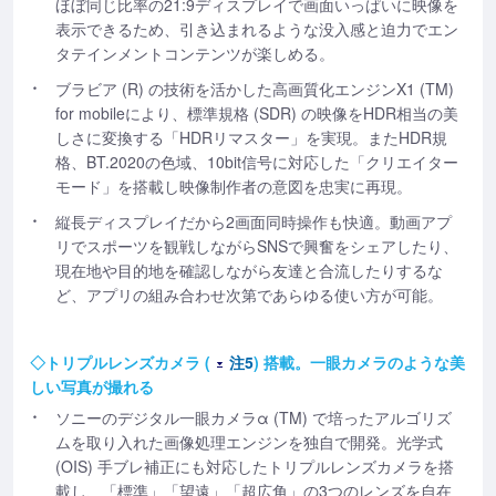
ほぼ同じ比率の21:9ディスプレイで画面いっぱいに映像を
表示できるため、引き込まれるような没入感と迫力でエン
タテインメントコンテンツが楽しめる。
ブラビア (R) の技術を活かした高画質化エンジンX1 (TM)
for mobileにより、標準規格 (SDR) の映像をHDR相当の美
しさに変換する「HDRリマスター」を実現。またHDR規
格、BT.2020の色域、10bit信号に対応した「クリエイター
モード」を搭載し映像制作者の意図を忠実に再現。
縦長ディスプレイだから2画面同時操作も快適。動画アプ
リでスポーツを観戦しながらSNSで興奮をシェアしたり、
現在地や目的地を確認しながら友達と合流したりするな
ど、アプリの組み合わせ次第であらゆる使い方が可能。
◇トリプルレンズカメラ (
注5
) 搭載。一眼カメラのような美
しい写真が撮れる
ソニーのデジタル一眼カメラα (TM) で培ったアルゴリズ
ムを取り入れた画像処理エンジンを独自で開発。光学式
(OIS) 手ブレ補正にも対応したトリプルレンズカメラを搭
載し、「標準」「望遠」「超広角」の3つのレンズを自在