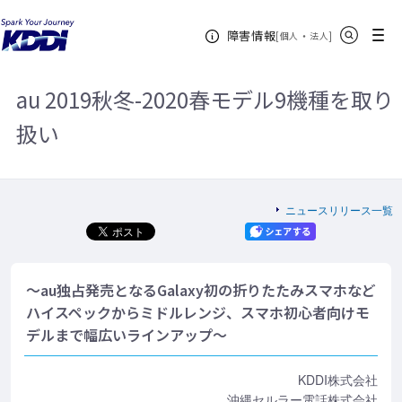
KDDIホーム
企業情報
ニュースリリース一覧
2019年
au
サイト内検索
メニュー
障害情報
2019秋冬-2020春モデル9機種を取り扱い
[
・
新規ウィンドウ
]
個人
法人
au 2019秋冬-2020春モデル9機種を取り
扱い
ニュースリリース一覧
～au独占発売となるGalaxy初の折りたたみスマホなど
ハイスペックからミドルレンジ、スマホ初心者向けモ
デルまで幅広いラインアップ～
KDDI株式会社
沖縄セルラー電話株式会社