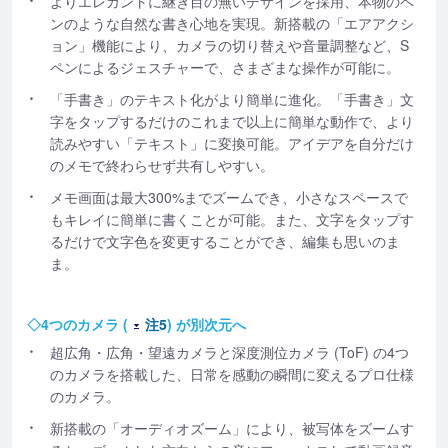
よりエレガントに継ぎ目の無いデザインを採用、本物のペ
ンのような自然な書き心地を実現。新搭載の「エアアクシ
ョン」機能により、カメラの切り替えや音量調整など、S
ペンによるジェスチャーで、さまざまな操作が可能に。
「手書き」のテキスト化がより簡単に進化。「手書き」文
字をタップするだけのこれまで以上に簡単な動作で、より
読みやすい「テキスト」に変換可能。アイデアを自分だけ
のメモで終わらせず共有しやすい。
メモ画面は最大300%までズームでき、小さなスペースで
もキレイに簡単に書くことが可能。また、文字をタップす
るだけで文字色を変更することができ、編集も思いのま
ま。
◇4つのカメラ (
注5
) が別次元へ
超広角・広角・望遠カメラと深度測位カメラ (ToF) の4つ
のカメラを搭載した、日常を感動の瞬間に変えるプロ仕様
のカメラ。
新搭載の「オーディオズーム」により、被写体をズームす