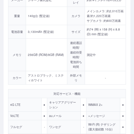
レイ
メインカメラ: 約2,010万画
重量
140g台 (暫定値)
カメラ
素/約1,220万画素
サブカメラ: 約800万画素
約74 (W) x 158 (H) x 8.8
電池容量
3,130mAh (暫定値)
サイズ
(D) mm (暫定値)
連続通話
時間/
連続待受
メモリ
256GB (ROM)/8GB (RAM)
測定中
時間/
電池持ち
時間
アストロブラック、ミステ
外部メモ
カラー
-
ィホワイト
リ
対応サービス・機能
キャリアアグリゲー
4G LTE
●
●
WiMAX 2+
●
ション
VoLTE
●
auメール
●
+メッセージ
●
Wi-Fi (R) テザリング
フルセグ
-
ワンセグ
-
●
(最大接続数 10台)