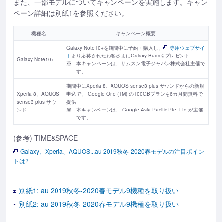
また、一部モデルについてキャンペーンを実施します。
キャン
ペーン詳細は別紙1を参照ください。
機種名
キャンペーン概要
Galaxy Note10+を期間中に予約・購入し、
専用ウェブサイ
ト
より応募されたお客さまにGalaxy Budsをプレゼント
Galaxy Note10+
本キャンペーンは、サムスン電子ジャパン株式会社主催で
す。
期間中にXperia 8、AQUOS sense3 plus サウンドからの新規
Xperia 8、AQUOS
申込で、 Google One (TM) の100GBプランを6カ月間無料で
sense3 plus サウ
提供
ンド
本キャンペーンは、 Google Asia Pacific Pte. Ltd.が主催
です。
(参考) TIME&SPACE
Galaxy、Xperia、AQUOS...au 2019秋冬-2020春モデルの注目ポイン
トは?
別紙1: au 2019秋冬-2020春モデル9機種を取り扱い
別紙2: au 2019秋冬-2020春モデル9機種を取り扱い