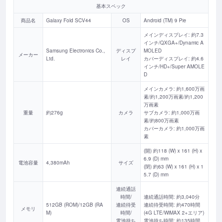
基本スペック
商品名
Galaxy Fold SCV44
OS
Android (TM) 9 Pie
メインディスプレイ: 約7.3
インチ/QXGA+/Dynamic A
Samsung Electronics Co.,
ディスプ
MOLED
メーカー
Ltd.
レイ
カバーディスプレイ: 約4.6
インチ/HD+/Super AMOLE
D
メインカメラ: 約1,600万画
素/約1,200万画素/約1,200
万画素
重量
約276g
カメラ
サブカメラ: 約1,000万画
素/約800万画素
カバーカメラ: 約1,000万画
素
(開) 約118 (W) x 161 (H) x
6.9 (D) mm
電池容量
4,380mAh
サイズ
(閉) 約63 (W) x 161 (H) x 1
5.7 (D) mm
連続通話
時間/
連続通話時間: 約3,040分
512GB (ROM)/12GB (RA
連続待受
連続待受時間: 約470時間
メモリ
M)
時間/
(4G LTE/WiMAX 2+エリア)
電池持ち
電池持ち時間: 約135時間