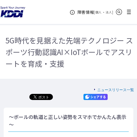
KDDIホーム
企業情報
ニュースリリース一覧
2019年
5G
サイト内検索
メニュー
障害情報
時代を見据えた先端テクノロジー スポーツ行動認識AI×IoTボールでアスリート
[
・
新規ウィンドウ
]
個人
法人
を育成・支援
5G時代を見据えた先端テクノロジー ス
ポーツ行動認識AI×IoTボールでアスリ
ートを育成・支援
ニュースリリース一覧
～ボールの軌道と正しい姿勢をスマホでかんたん表示
～