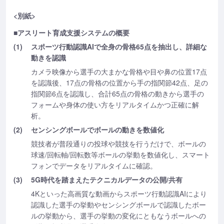
<別紙>
■アスリート育成支援システムの概要
(1)
スポーツ行動認識AIで全身の骨格65点を抽出し、詳細な
動きを認識
カメラ映像から選手の大まかな骨格や目や鼻の位置17点
を認識後、17点の骨格の位置から手の指関節42点、足の
指関節6点を認識し、合計65点の骨格の動きから選手の
フォームや身体の使い方をリアルタイムかつ正確に解
析。
(2)
センシングボールでボールの動きを数値化
競技者が普段通りの投球や競技を行うだけで、ボールの
球速/回転軸/回転数等ボールの挙動を数値化し、スマート
フォンでデータをリアルタイムに確認。
(3)
5G時代を踏まえたテクニカルデータの公開/共有
4Kといった高画質な動画からスポーツ行動認識AIにより
認識した選手の挙動やセンシングボールで認識したボー
ルの挙動から、選手の挙動の変化にともなうボールへの