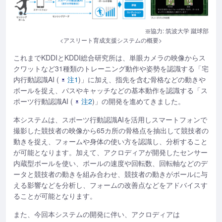
協力: 筑波大学 蹴球部
<アスリート育成支援システムの概要>
これまでKDDIとKDDI総合研究所は、単眼カメラの映像からス
クワットなど31種類のトレーニング動作や姿勢を認識する「宅
内行動認識AI (
注1
)」に加え、指先を含む骨格などの動きや
ボールを捉え、パスやキャッチなどの基本動作を認識する「ス
ポーツ行動認識AI (
注2
)」の開発を進めてきました。
本システムは、スポーツ行動認識AIを活用しスマートフォンで
撮影した競技者の映像から65カ所の骨格点を抽出して競技者の
動きを捉え、フォームや身体の使い方を認識し、分析すること
が可能となります。加えて、アクロディアが開発したセンサー
内蔵型ボールを使い、ボールの速度や回転数、回転軸などのデ
ータと競技者の動きを組み合わせ、競技者の動きがボールに与
える影響などを分析し、フォームの改善点などをアドバイスす
ることが可能となります。
また、今回本システムの開発に伴い、アクロディアは