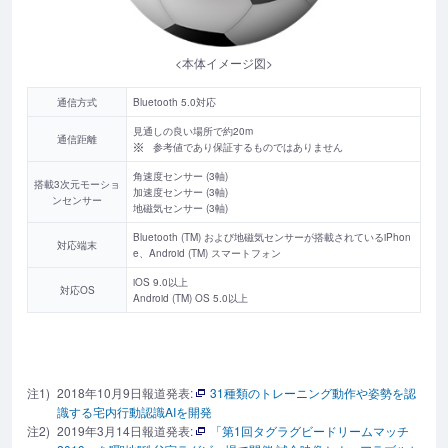
<本体イメージ図>
通信方式
Bluetooth 5.0対応
見通しの良い場所で約20m
通信距離
参考値であり保証するものではありません
角速度センサー (3軸)
搭載3次元モーショ
加速度センサー (3軸)
ンセンサー
地磁気センサー (3軸)
Bluetooth (TM) および地磁気センサーが搭載されているiPhon
対応端末
e、Android (TM) スマートフォン
iOS 9.0以上
対応OS
Android (TM) OS 5.0以上
注1)
2018年10月9日報道発表:
31種類のトレーニング動作や姿勢を認
識する宅内行動認識AIを開発
注2)
2019年3月14日報道発表:
「第1回タグラグビードリームマッチ