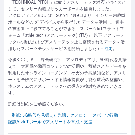
「TECHNICAL PITCH」に続くアスリーテック対応デバイスと
して、センサー内蔵型サッカーボールを開発しました。
アクロディアとKDDIは、2019年7月9日より、センサー内蔵型
ボールなどのIoTデバイスから取得したデータを活用し、選手
の技術向上に役立てることができる、スポーツIoTプラットフ
ォーム「athleːtech (アスリーテック) (TM)」(以下 アスリーテ
ック) の提供およびアスリーテック上に蓄積されるデータを活
用したスポーツテックサービスを開始しました (
注3
)。
今後KDDI、KDDI総合研究所、アクロディアは、5G時代を見据
えて、大容量の動画コンテンツの活用や、蓄積されたデータを
利用したオンラインコーチング、ケガの予兆検知など、アスリ
ートを全般的にサポートする情報提供が可能な環境の整備や、
本システムのアスリーテックへの導入の検討を進めていきま
す。
詳細は別紙をご参照ください。
別紙: 5G時代を見据えた先端テクノロジー スポーツ行動
認識AI×IoTボールでアスリートを育成・支援