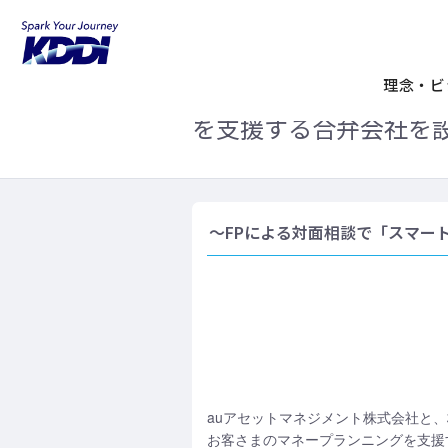
KDDIホーム
企業情報
ニュースリリ
auアセットマネジメン
理念・ビ
を支援する合弁会社を
～FPによる対面相談で「スマー
auアセットマネジメント株式会社と、株式
お客さまのマネープランニングを支援す