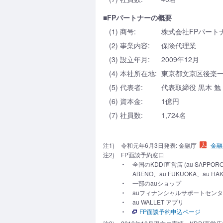
■FPパートナーの概要
(1) 商号:
株式会社FPパート
(2) 事業内容:
保険代理業
(3) 設立年月:
2009年12月
(4) 本社所在地:
東京都文京区後楽一
(5) 代表者:
代表取締役 黒木 勉
(6) 資本金:
1億円
(7) 社員数:
1,724名
注1)
令和元年6月3日発表: 金融庁
金融
注2)
FP面談予約窓口
全国のKDDI直営店 (au SAPPORO
ABENO、au FUKUOKA、au HAK
一部のauショップ
auフィナンシャルサポートセンター TEL:
au WALLET アプリ
FP面談予約申込ページ