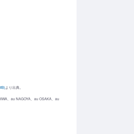
B)
より出典。
IWA、au NAGOYA、au OSAKA、au