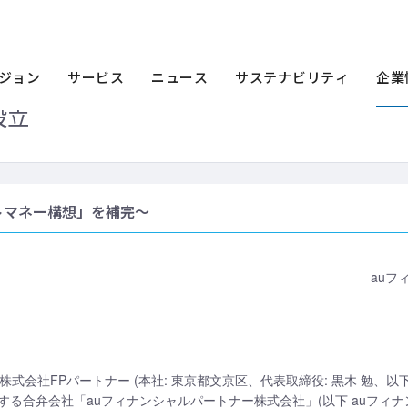
ース一覧
2019年
auアセットマネジメントとFPパートナー マネープラン
トとFPパートナー マネープランニング
ジョン
サービス
ニュース
サステナビリティ
企業
設立
トマネー構想」を補完～
auフ
会社FPパートナー (本社: 東京都文京区、代表取締役: 黒木 勉、以下 F
る合弁会社「auフィナンシャルパートナー株式会社」(以下 auフィナ