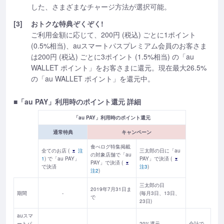
した、さまざまなチャージ方法が選択可能。
[3]
おトクな特典ぞくぞく!
ご利用金額に応じて、200円 (税込) ごとに1ポイント
(0.5%相当)、auスマートパスプレミアム会員のお客さま
は200円 (税込) ごとに3ポイント (1.5%相当) の「au
WALLET ポイント」をお客さまに還元。現在最大26.5%
の「au WALLET ポイント」を還元中。
■「au PAY」利用時のポイント還元 詳細
「au PAY」利用時のポイント還元
通常特典
キャンペーン
食べログ特集掲載
全てのお店 (
注
三太郎の日に「au
の対象店舗で「au
1
) で「au PAY」
PAY」で決済 (
PAY」で決済 (
で決済
注3
)
注2
)
三太郎の日
2019年7月31日ま
期間
-
(毎月3日、13日、
で
23日)
auスマ
ートパ
20%還元
合計で