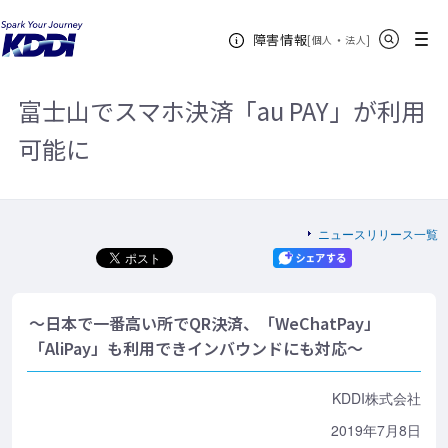
KDDIホーム
企業情報
ニュースリリース一覧
2019年
富士
サイト内検索
メニュー
障害情報
山でスマホ決済「au PAY」が利用可能に
[
・
新規ウィンドウ
]
個人
法人
富士山でスマホ決済「au PAY」が利用
可能に
ニュースリリース一覧
～日本で一番高い所でQR決済、「WeChatPay」
「AliPay」も利用できインバウンドにも対応～
KDDI株式会社
2019年7月8日