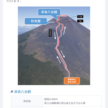
だけます。
赤岩八合館
標高3,300m
所在地
富士山御殿場口登山道七合九勺山小屋