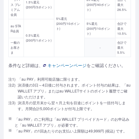
1.5%還元
ス プレ
(200円/40ポイン
最大
(200円/3ポイント)
ミアム
ト)
26.5%
会員
5%還元
(200円/10ポイン
5%還元
合計で
au STA
ト)
(200円/10ポイン
最大
R会員
ト)
10.5%
0.5%還元
(200円/1ポイント)
一般の
合計で
お客さ
-
最大
ま
5.5%
条件など詳細は、
キャンペーンページ
をご確認ください。
注1)
「au PAY」利用可能店舗に限ります。
注2)
決済後の3日～4日後に付与されます。ポイント付与の結果は、「au
WALLET アプリ」またはau WALLETサイトのポイント履歴でご確
認いただけます。
注3)
決済月の翌月末から翌々月上旬を目途にポイントを一括付与しま
す。月間合計5,000ポイントが付与上限です。
「au PAY」のご利用は「au WALLET プリペイドカード」のお申込み
と「au WALLET アプリ」が必要です。
「au PAY」の1回あたりのお支払い上限額は49,999円 (税込) です。