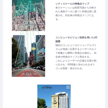
シティスケールの特徴点マップ
各ロケーションは衛星写真から分析さ
れた地表データに基づく特徴点群に変
換され、街全体が特徴点マップとな
る。
コンピュータビジョン技術を用いた3D
認識
独自のコンピュータビジョンアルゴリ
ズムが地表に位置するユーザーのカメ
ラ画像から瞬時に特徴点を抽出し、街
全体の特徴点マップと照合する。
これによりユーザーの正確な位置が割
り出され、AR用途に供せられるポリ
ゴンが投影・表示される。