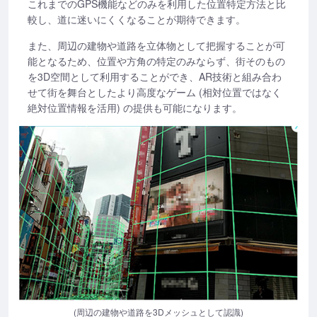
これまでのGPS機能などのみを利用した位置特定方法と比
較し、道に迷いにくくなることが期待できます。
また、周辺の建物や道路を立体物として把握することが可
能となるため、位置や方角の特定のみならず、街そのもの
を3D空間として利用することができ、AR技術と組み合わ
せて街を舞台としたより高度なゲーム (相対位置ではなく
絶対位置情報を活用) の提供も可能になります。
(周辺の建物や道路を3Dメッシュとして認識)