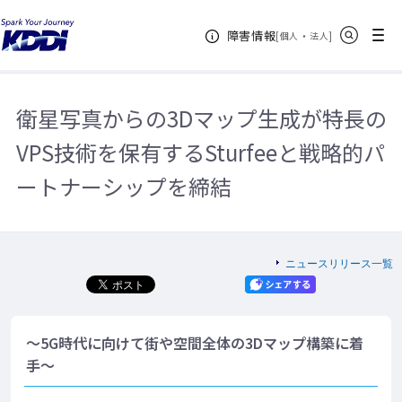
KDDIホーム
企業情報
ニュースリリース一覧
2019年
衛星
サイト内検索
メニュー
障害情報
写真からの3Dマップ生成が特長のVPS技術を保有するSturfeeと戦略的パート
[
・
新規ウィンドウ
]
個人
法人
ナーシップを締結
衛星写真からの3Dマップ生成が特長の
VPS技術を保有するSturfeeと戦略的パ
ートナーシップを締結
ニュースリリース一覧
～5G時代に向けて街や空間全体の3Dマップ構築に着
手～