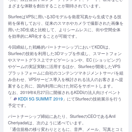
まざまな体験を創出することが期待されています。
SturfeeはVPSに用いる3Dモデルを衛星写真から生成できる技
術を保有しており、従来のスマホやカメラで撮影された画像を
用いた3D生成と比較して、よりシームレスに、街や空間全体
を効率的にAR化することが可能です。
今回締結した戦略的パートナーシップにおいてKDDIは、
Sturfeeの技術を利用した3Dマップを作成し、スマートフォン
やスマートグラス上でナビゲーションや、EC (ショッピング)
やゲームの実証実験に活用するほか、Sturfeeが開発したVPS
プラットフォームに自社のコンテンツマネジメントサーバを組
み合わせ、VPSサービス導入を検討される法人のお客さまへ提
案すると共に、国内利用に向けた対応をサポートします。
なお、2019年6月27日に開催されるKDDIの法人向けイベント
「
KDDI 5G SUMMIT 2019
」にてSturfeeの技術展示を行う
予定です。
パートナーシップ締結にあたり、SturfeeのCEOであるAnil
Cheriyadatは、次のように述べています。
「通信規格の移り変わりとともに、音声、メール、写真とコミ