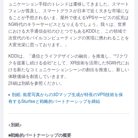
ュニケーション手段のトレンドは遷移してきました。スマート
フォンが普及し、スマートグラスが日本で近く大きな市場にな
ることが予想されるいま、屋外で使えるVPSサービスの拡充は
5G時代のキラーサービスとなりえるでしょう。我々は、世界
における大手通信会社のひとつでもあるKDDIと、この領域で
次世代のモバイルコンピューティングの実現に携われることを
大変光栄に思っております。」
KDDIは、「通信とライフデザインの融合」を推進し、"ワクワ
クを提案し続ける会社"として、XR技術を活用した5G時代にお
ける新たなコミュニケーションシーンの創出を推進し、新しい
体験価値を創造していきます。
詳細は別紙を参照ください。
別紙: 衛星写真からの3Dマップ生成が特長のVPS技術を保
有するSturfeeと戦略的パートナーシップを締結
<別紙>
■戦略的パートナーシップの概要