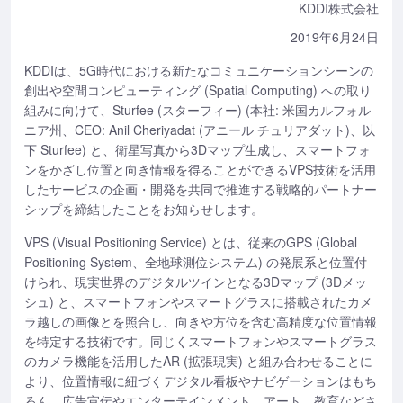
KDDI株式会社
2019年6月24日
KDDIは、5G時代における新たなコミュニケーションシーンの
創出や空間コンピューティング (Spatial Computing) への取り
組みに向けて、Sturfee (スターフィー) (本社: 米国カルフォル
ニア州、CEO: Anil Cheriyadat (アニール チュリアダット)、以
下 Sturfee) と、衛星写真から3Dマップ生成し、スマートフォ
ンをかざし位置と向き情報を得ることができるVPS技術を活用
したサービスの企画・開発を共同で推進する戦略的パートナー
シップを締結したことをお知らせします。
VPS (Visual Positioning Service) とは、従来のGPS (Global
Positioning System、全地球測位システム) の発展系と位置付
けられ、現実世界のデジタルツインとなる3Dマップ (3Dメッ
シュ) と、スマートフォンやスマートグラスに搭載されたカメ
ラ越しの画像とを照合し、向きや方位を含む高精度な位置情報
を特定する技術です。同じくスマートフォンやスマートグラス
のカメラ機能を活用したAR (拡張現実) と組み合わせることに
より、位置情報に紐づくデジタル看板やナビゲーションはもち
ろん、広告宣伝やエンターテインメント、アート、教育などさ