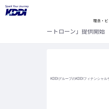
KDDIホーム
企業情報
ニュースリリ
スマホで手続き完結、1万
理念・ビ
ートローン」提供開始
KDDIグループのKDDIフィナンシャルサ