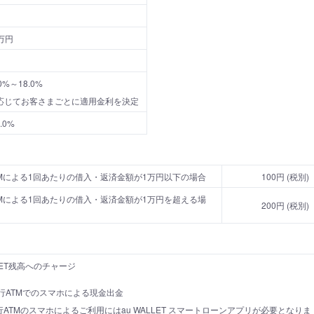
万円
%～18.0%
応じてお客さまごとに適用金利を決定
.0%
Mによる1回あたりの借入・返済金額が1万円以下の場合
100円 (税別)
Mによる1回あたりの借入・返済金額が1万円を超える場
200円 (税別)
LLET残高へのチャージ
行ATMでのスマホによる現金出金
ATMのスマホによるご利用にはau WALLET スマートローンアプリが必要となりま