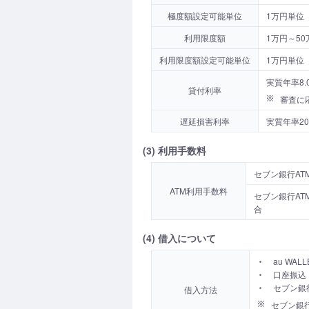
極度額設定可能単位
1万円単位
利用限度額
1万円～50
利用限度額設定可能単位
1万円単位
実質年率8.0
貸付利率
審査に
遅延損害利率
実質年率20
(3) 利用手数料
セブン銀行AT
ATM利用手数料
セブン銀行AT
合
(4) 借入について
au WA
口座振込
セブン銀
借入方法
セブン銀行