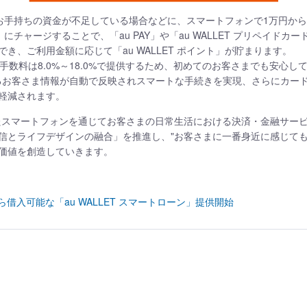
」は、お手持ちの資金が不足している場合などに、スマートフォンで1万円
高」にチャージすることで、「au PAY」や「au WALLET プリペイ
き、ご利用金額に応じて「au WALLET ポイント」が貯まります。
手数料は8.0%～18.0%で提供するため、初めてのお客さまでも安心し
ているお客さま情報が自動で反映されスマートな手続きを実現、さらにカー
軽減されます。
ったスマートフォンを通じてお客さまの日常生活における決済・金融サー
信とライフデザインの融合」を推進し、"お客さまに一番身近に感じても
価値を創造していきます。
ら借入可能な「au WALLET スマートローン」提供開始