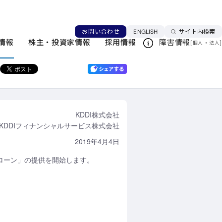
ET スマートローン」提供開始
言語を切り替える
お問い合わせ
ENGLISH
サイト内検索
ニュースリリース一覧
情報
株主・投資家情報
採用情報
障害情報
[
・
]
個人
法人
このページを印刷する
KDDI株式会社
KDDIフィナンシャルサービス株式会社
2019年4月4日
マートローン」の提供を開始します。