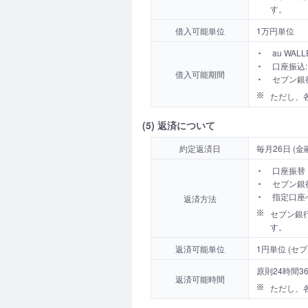
す。
借入可能単位
1万円単位
au WA
口座振込
借入可能期間
セブン銀行
ただし、
(5) 返済について
約定返済日
毎月26日 (
口座振替
セブン銀
指定口座
返済方法
セブン銀行
す。
返済可能単位
1円単位 (セブ
原則24時間3
返済可能時間
ただし、