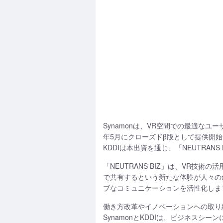
Synamonは、VR空間での最適なユ
年5月にクローズドβ版として提供開始し
KDDIは本出資を通じ、「NEUTRA
「NEUTRANS BIZ」は、VR
で共有するという新たな体験が人々の
ブなコミュニケーションを活性化しま
働き方改革やイノベーションへの取り
SynamonとKDDIは、ビジネス