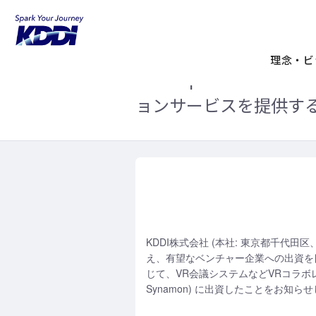
KDDIホーム
企業情報
ニュースリリ
Synamon (シナモン) に出資
理念・ビ
KDDI Open Innova
ョンサービスを提供する株
KDDI株式会社 (本社: 東京都千代田
え、有望なベンチャー企業への出資を目的とした
じて、VR会議システムなどVRコラボレ
Synamon) に出資したことをお知ら