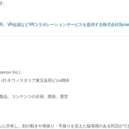
す。
on Fund 3号、VR会議などVRコラボレーションサービスを提供する株式会社Syna
mon Inc.)
-21-9 ウィスタリア東五反田ビル4階A
関連製品、コンテンツの企画、開発、運営
ムに共有し、顔の動きや身振り・手振りを交えた臨場感のある対話がで