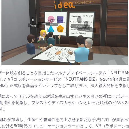
ーザー体験を創ることを目指したマルチプレイベースシステム「NEUTRA
たVRコラボレーションサービス「NEUTRANS BIZ」を2019年4
NS BIZ」正式版を商品ラインナップとして取り扱い、法人顧客開拓を支
技術の活用によってリアルを超える対話を生み出すビジネス向けのVRコラボレ
創造性を刺激し、ブレストやディスカッションといった現代のビジネス
す。
組みが加速し、生産性や創造性を向上させる新たな手法に注目が集まっ
シーンにおける5G時代のコミュニケーションツールとして、VRコラボレー