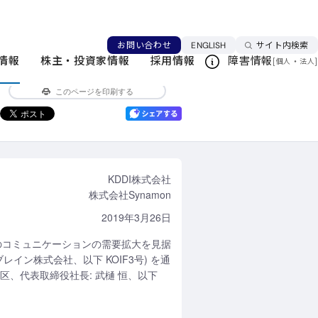
どVRコラボレーションサービスを提供する株式会社
言語を切り替える
お問い合わせ
ENGLISH
サイト内検索
情報
株主・投資家情報
採用情報
障害情報
[
・
]
個人
法人
ニュースリリース一覧
このページを印刷する
KDDI株式会社
株式会社Synamon
2019年3月26日
空間でのコミュニケーションの需要拡大を見据
・ブレイン株式会社、以下 KOIF3号) を通
川区、代表取締役社長: 武樋 恒、以下