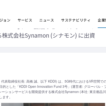
ース一覧
2019年
KDDI Open Innovation Fund 3号、VR会議な
ジョン
サービス
ニュース
サステナビリティ
企業
tion Fund 3号、VR会議などVRコラボレーシ
式会社Synamon (シナモン) に出資
区、代表取締役社長: 高橋 誠、以下 KDDI) は、5G時代におけるVR
「KDDI Open Innovation Fund 3号」(運営者: グローバル
ーションサービスを開発提供する株式会社Synamon (本社: 東京都品
せします。