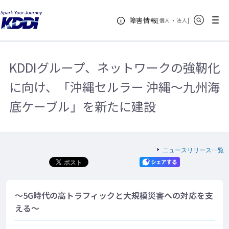
KDDIホーム
企業情報
ニュースリリース一覧
2019年
サイト内検索
メニュー
障害情報
KDDIグループ、ネットワークの強靭化に向け、「沖縄セルラー 沖縄～九州
[
・
新規ウィンドウ
]
個人
法人
海底ケーブル」を新たに建設
KDDIグループ、ネットワークの強靭化
に向け、「沖縄セルラー 沖縄～九州海
底ケーブル」を新たに建設
ニュースリリース一覧
～5G時代の高トラフィックと大規模災害への対応を支
える～