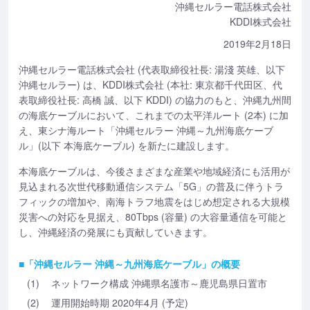
沖縄セルラー電話株式会社
KDDI株式会社
2019年2月18日
沖縄セルラー電話株式会社 (代表取締役社長: 湯淺 英雄、以下
沖縄セルラー) は、KDDI株式会社 (本社: 東京都千代田区、代
表取締役社長: 高橋 誠、以下 KDDI) の協力のもと、沖縄九州間
の海底ケーブルにおいて、これまでの太平洋ルート (2本) に加
え、東シナ海ルート「沖縄セルラー 沖縄～九州海底ケーブ
ル」(以下 本海底ケーブル) を新たに建設します。
本海底ケーブルは、今後さまざまな産業や地域経済にも活用が
見込まれる次世代移動通信システム「5G」の普及に伴うトラ
フィックの増加や、南海トラフ地震をはじめ想定される大規模
災害への対応を見据え、80Tbps (容量) の大容量通信を可能と
し、沖縄経済の発展にも貢献していきます。
■「沖縄セルラー 沖縄～九州海底ケーブル」の概要
(1)
ネットワーク構成 沖縄県名護市～鹿児島県日置市
(2)
運用開始時期 2020年4月 (予定)