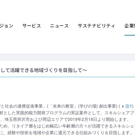
ース一覧
2019年
チャットボット技術を活用したスキルシェアサービスの
活用したスキルシェアサービスの実証実
ジョン
サービス
ニュース
サステナビリティ
企業
かして活躍できる地域づくりを目指して～
と社会の連携促進事業」(「未来の教室」(学びの場) 創出事業) (
注1
材とした実践的能力開発プログラムの実証案件として、スキルシェアプ
を、埼玉県所沢市および周辺エリアで2019年2月18日より開始します。
ため、リタイア層をはじめ幅広い年齢層の方々が活躍できるスキルシェ
に、経験や技術を地域や企業に還元できる仕組みづくりを目指します。