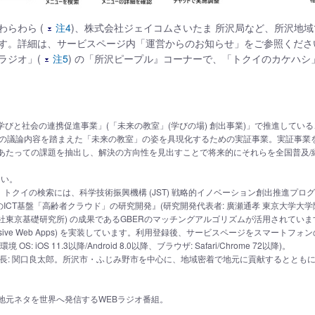
わらわら (
注4
)、株式会社ジェイコムさいたま 所沢局など、所沢地
す。詳細は、サービスページ内「運営からのお知らせ」をご参照くださ
ラジオ」(
注5
) の「所沢ピープル』コーナーで、「トクイのカケハ
びと社会の連携促進事業」(「未来の教室」(学びの場) 創出事業)」で推進している
」での議論内容を踏まえた「未来の教室」の姿を具現化するための実証事業。実証事
にあたっての課題を抽出し、解決の方向性を見出すことで将来的にそれらを全国普及/
さい。
クイの検索には、科学技術振興機構 (JST) 戦略的イノベーション創出推進プログラ
ICT基盤「高齢者クラウド」の研究開発』(研究開発代表者: 廣瀬通孝 東京大学大
社東京基礎研究所) の成果であるGBERのマッチングアルゴリズムが活用されていま
ressive Web Apps) を実装しています。利用登録後、サービスページをスマー
iOS 11.3以降/Android 8.0以降、ブラウザ: Safari/Chrome 72以降)。
社長: 関口良太郎。所沢市・ふじみ野市を中心に、地域密着で地元に貢献するととも
地元ネタを世界へ発信するWEBラジオ番組。