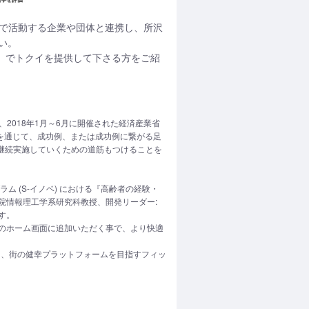
域で活動する企業や団体と連携し、所沢
い。
シ」でトクイを提供して下さる方をご紹
、2018年1月～6月に開催された経済産業省
業を通じて、成功例、または成功例に繋がる足
継続実施していくための道筋もつけることを
ム (S-イノベ) における『高齢者の経験・
学院情報理工学系研究科教授、開発リーダー:
す。
トフォンのホーム画面に追加いただく事で、より快適
に、街の健幸プラットフォームを目指すフィッ