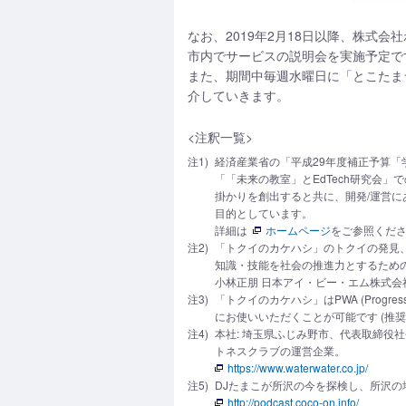
なお、2019年2月18日以降、株式会社
市内でサービスの説明会を実施予定で
また、期間中毎週水曜日に「とこたま
介していきます。
<注釈一覧>
注1)
経済産業省の「平成29年度補正予算「学
「「未来の教室」とEdTech研究会
掛かりを創出すると共に、開発/運営
目的としています。
詳細は
ホームページ
をご参照くだ
注2)
「トクイのカケハシ」のトクイの発見、ト
知識・技能を社会の推進力とするための
小林正朋 日本アイ・ビー・エム株式会
注3)
「トクイのカケハシ」はPWA (Prog
にお使いいただくことが可能です (推奨環境 OS: 
注4)
本社: 埼玉県ふじみ野市、代表取締役
トネスクラブの運営企業。
https://www.waterwater.co.jp/
注5)
DJたまこが所沢の今を探検し、所沢の
http://podcast.coco-on.info/