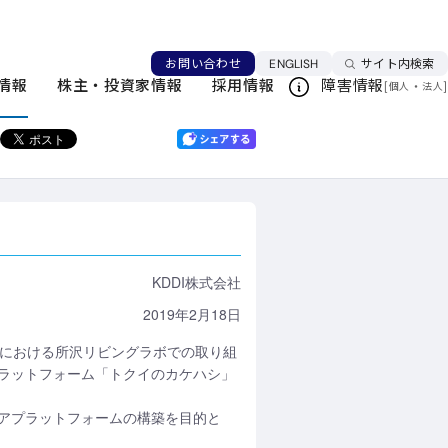
実証実験を開始
言語を切り替える
お問い合わせ
ENGLISH
サイト内検索
ニュースリリース一覧
情報
株主・投資家情報
採用情報
障害情報
[
・
]
個人
法人
このページを印刷する
KDDI株式会社
2019年2月18日
) における所沢リビングラボでの取り組
ラットフォーム「トクイのカケハシ」
アプラットフォームの構築を目的と