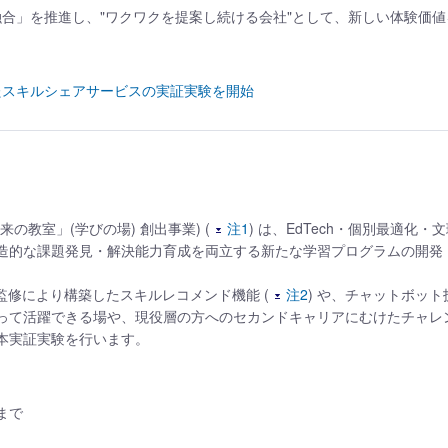
融合」を推進し、"ワクワクを提案し続ける会社"として、新しい体験価
たスキルシェアサービスの実証実験を開始
の教室」(学びの場) 創出事業) (
注1
) は、EdTech・個別最適化・
造的な課題発見・解決能力育成を両立する新たな学習プログラムの開発
の監修により構築したスキルレコメンド機能 (
注2
) や、チャットボッ
って活躍できる場や、現役層の方へのセカンドキャリアにむけたチャレ
本実証実験を行います。
日まで