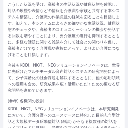
こうした状況を受け、高齢者の生活状況や健康状態を確認し、
対話の履歴や表情などの情報を介護職や家族と共有する本シス
テムを構築し、介護職の作業負担の軽減を図ることを目指しま
す。加えて、本システムによるきめ細やかな生活状況、健康状
態のチェックや、高齢者のコミュニケーションの機会や発話す
る回数を増やすことにより、要介護度の進行を抑制するととも
に、多様な話題に関する雑談を介して社会との関わりを促し、
高齢者だけでなく介護職や家族にとって、よりよい介護につな
げることを目指します。
今後もKDDI、NICT、 NECソリューションイノベータは、世界
に先駆けたマルチモーダル音声対話システムの研究開発によっ
て、少子高齢化の社会課題を解決するとともに、他の応用領域
への適用も含め、研究成果を広く活用いただくための更なる研
究開発を進めていきます。
(参考) 各機関の役割
KDDI、NICT、NECソリューションイノベータは、本研究開発
において、介護分野へのユースケースに特化した目的志向型対
話と大規模データ駆動型対話 (雑談) からなる複数種の対話を
ハイブリッドに遂行し、音声や文字だけではなくカメラやセン