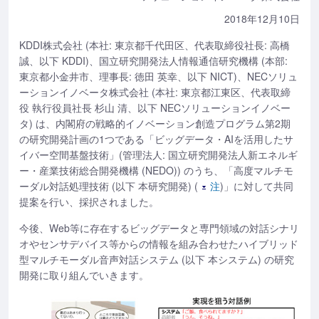
2018年12月10日
KDDI株式会社 (本社: 東京都千代田区、代表取締役社長: 高橋
誠、以下 KDDI)、国立研究開発法人情報通信研究機構 (本部:
東京都小金井市、理事長: 徳田 英幸、以下 NICT)、NECソリュ
ーションイノベータ株式会社 (本社: 東京都江東区、代表取締
役 執行役員社長 杉山 清、以下 NECソリューションイノベー
タ) は、内閣府の戦略的イノベーション創造プログラム第2期
の研究開発計画の1つである「ビッグデータ・AIを活用したサ
イバー空間基盤技術」(管理法人: 国立研究開発法人新エネルギ
ー・産業技術総合開発機構 (NEDO)) のうち、「高度マルチモ
ーダル対話処理技術 (以下 本研究開発) (
注
)」に対して共同
提案を行い、採択されました。
今後、Web等に存在するビッグデータと専門領域の対話シナリ
オやセンサデバイス等からの情報を組み合わせたハイブリッド
型マルチモーダル音声対話システム (以下 本システム) の研究
開発に取り組んでいきます。