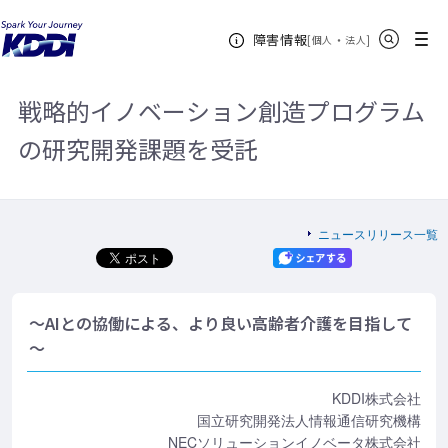
KDDIホーム
企業情報
ニュースリリース一覧
2018年
戦略
サイト内検索
メニュー
障害情報
的イノベーション創造プログラムの研究開発課題を受託
[
・
新規ウィンドウ
]
個人
法人
戦略的イノベーション創造プログラム
の研究開発課題を受託
ニュースリリース一覧
～AIとの協働による、より良い高齢者介護を目指して
～
KDDI株式会社
国立研究開発法人情報通信研究機構
NECソリューションイノベータ株式会社