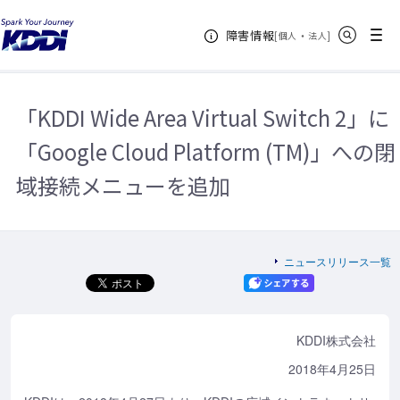
KDDIホーム
企業情報
ニュースリリース一覧
2018年
サイト内検索
メニュー
障害情報
「KDDI Wide Area Virtual Switch 2」に「Google Cloud Platform (TM)」へ
[
・
新規ウィンドウ
]
個人
法人
の閉域接続メニューを追加
「KDDI Wide Area Virtual Switch 2」に
「Google Cloud Platform (TM)」への閉
域接続メニューを追加
ニュースリリース一覧
KDDI株式会社
2018年4月25日