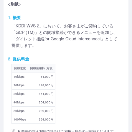
<別紙>
1. 概要
「KDDI WVS 2」において、お客さまがご契約している
「GCP (TM)」との閉域接続ができるメニューを追加し、
「ダイレクト接続for Google Cloud Interconnect」として
提供します。
2. 提供料金
回線速度
回線使用料 (月額)
10Mbps
64,000円
20Mbps
118,000円
30Mbps
164,000円
40Mbps
204,000円
50Mbps
239,000円
100Mbps
364,000円
月途中の申込/解約の場合はご利用日数分の日割額となります。