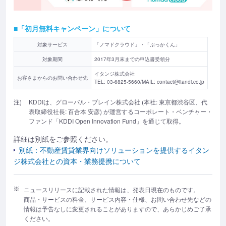
■「初月無料キャンペーン」について
対象サービス
「ノマドクラウド」・「ぶっかくん」
対象期間
2017年3月末までの申込書受領分
イタンジ株式会社
お客さまからのお問い合わせ先
TEL: 03-6825-5660/MAIL: contact@itandi.co.jp
注)
KDDIは、グローバル・ブレイン株式会社 (本社: 東京都渋谷区、代
表取締役社長: 百合本 安彦) が運営するコーポレート・ベンチャー・
ファンド「KDDI Open Innovation Fund」を通じて取得。
詳細は別紙をご参照ください。
別紙：不動産賃貸業界向けソリューションを提供するイタン
ジ株式会社との資本・業務提携について
ニュースリリースに記載された情報は、発表日現在のものです。
商品・サービスの料金、サービス内容・仕様、お問い合わせ先などの
情報は予告なしに変更されることがありますので、あらかじめご了承
ください。