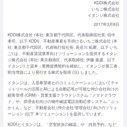
KDDI株式会社
いちご株式会社
イタンジ株式会社
2017年3月8日
KDDI株式会社 (本社: 東京都千代田区、代表取締役社長: 田中
孝司、以下 KDDI)、不動産事業を手掛けるいちご株式会社 (本
社: 東京都千代田区、代表執行役社長: 長谷川 拓磨、以下 いち
ご) は、不動産賃貸業界向けソリューションを提供するイタン
ジ株式会社 (本社: 東京都港区、代表取締役: 伊藤 嘉盛、以下
イタンジ) と資本・業務提携契約を締結し、イタンジが第三者
割当増資により発行する株式を取得 (注) しました。
イタンジは、入居希望者とのコミュニケーションにおいてチャ
ットツールの活用とAIによる自動応答が可能な仲介会社向けの
顧客管理 (CRM)・営業支援クラウドシステム「ノマドクラウ
ド」や、管理会社向けの物件確認電話自動応答システム「ぶっ
かくん」など、不動産会社 (仲介会社/管理会社) 向けのソリュ
ーション (以下 本ソリューション) を提供しています。
KDDIとイタンジは、「空室状況の確認」や「内見予約」など