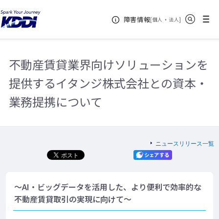
KDDIホーム
企業情報
ニュースリリース一覧
2017年
不動
サイト内検索
メニュー
障害情報
産賃貸業界向けソリューションを提供するイタンジ株式会社との資本・業務提
[
・
新規ウィンドウ
]
個人
法人
携について
不動産賃貸業界向けソリューションを
提供するイタンジ株式会社との資本・
業務提携について
ニュースリリース一覧
～AI・ビッグデータを活用した、より便利で効率的な
不動産賃貸取引の実現に向けて～