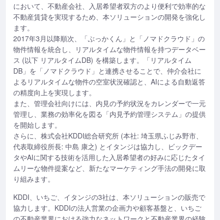
において、不動産会社、入居希望者双方のより便利で効率的な
不動産賃貸を実現するため、本ソリューションの開発を強化し
ます。
2017年3月以降順次、「ぶっかくん」と「ノマドクラウド」の
物件情報を統合し、リアルタイムな物件情報を持つデータベー
ス (以下 リアルタイムDB) を構築します。「リアルタイム
DB」を「ノマドクラウド」と連携させることで、仲介会社に
よるリアルタイムな物件の空室状況確認と、AIによる自動返答
の精度向上を実現します。
また、管理会社向けには、内見の予約状況をカレンダーで一元
管理し、業務の効率化を図る「内見予約管理システム」の提供
を開始します。
さらに、株式会社KDDI総合研究所 (本社: 埼玉県ふじみ野市、
代表取締役所長: 中島 康之) とイタンジは協力し、ビックデー
タやAIに関する技術を活用した入居希望者の好みに応じたタイ
ムリーな物件提案など、新たなマーケティング手法の開発に取
り組みます。
KDDI、いちご、イタンジの3社は、本ソリューションの販売で
協力します。KDDIの法人営業の企画力や顧客基盤と、いちご
の不動産業界における強力なネットワークと不動産業界の経験