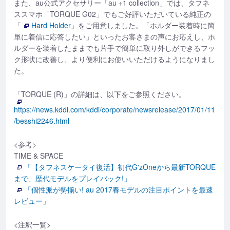
また、au公式アクセサリー「au +1 collection」では、タフネ
ススマホ「TORQUE G02」でもご好評いただいている純正の
「
Hard Holder
」をご用意しました。「ホルダー装着時に簡
単に着信に応答したい」といったお客さまの声にお応えし、ホ
ルダーを装着したままでも片手で簡単に取り外しができるフッ
ク形状に改善し、より便利にお使いいただけるようになりまし
た。
「TORQUE (R)」の詳細は、以下をご参照ください。
https://news.kddi.com/kddi/corporate/newsrelease/2017/01/11
/besshi2246.html
<参考>
TIME & SPACE
「【タフネスケータイ復活】初代G'zOneから最新TORQUE
まで、歴代モデルをプレイバック!」
「個性派が勢揃い! au 2017春モデルの注目ポイントを最速
レビュー」
<注釈一覧>