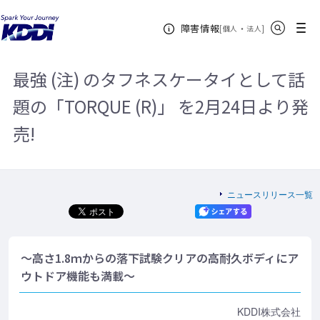
KDDIホーム
企業情報
ニュースリリース一覧
2017年
最強
サイト内検索
メニュー
障害情報
(注) のタフネスケータイとして話題の「TORQUE (R)」 を2月24日より発売!
[
・
新規ウィンドウ
]
個人
法人
最強 (注) のタフネスケータイとして話
題の「TORQUE (R)」 を2月24日より発
売!
ニュースリリース一覧
～高さ1.8ｍからの落下試験クリアの高耐久ボディにア
ウトドア機能も満載～
KDDI株式会社