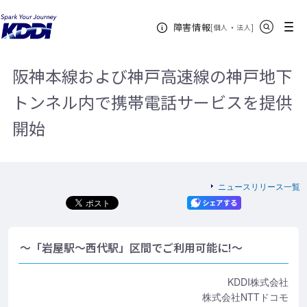
KDDIホーム
企業情報
ニュースリリース一覧
2016年
阪神
サイト内検索
メニュー
障害情報
本線および神戸高速線の神戸地下トンネル内で携帯電話サービスを提供開始
[
・
新規ウィンドウ
]
個人
法人
阪神本線および神戸高速線の神戸地下
トンネル内で携帯電話サービスを提供
開始
ニュースリリース一覧
～「岩屋駅～西代駅」区間でご利用可能に!～
KDDI株式会社
株式会社NTTドコモ